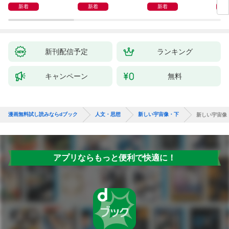
Ｋ 偏食・少食のお悩
新着
新着
新着
み解決！
新刊配信予定
ランキング
キャンペーン
無料
漫画無料試し読みならdブック
人文・思想
新しい宇宙像・下
新しい宇宙像
アプリならもっと便利で快適に！