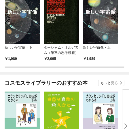
新しい宇宙像・下
ターシャム・オルガヌ
新しい宇宙像・上
ム（第三の思考規範）
1,989
2,095
1,989
コスモスライブラリーのおすすめ本
もっと見る