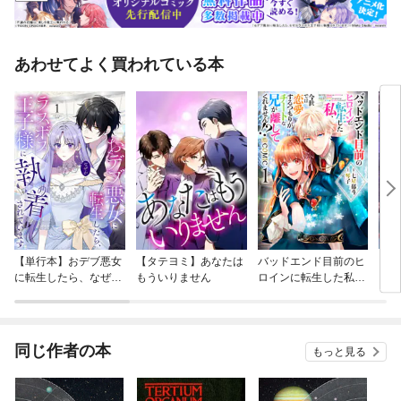
あわせてよく買われている本
【単行本】おデブ悪女
【タテヨミ】あなたは
バッドエンド目前のヒ
【タ
に転生したら、なぜか
もういりません
ロインに転生した私、
リ〜
ラスボス王子様に執着
今世では恋愛するつも
されています
りがチートな兄が離し
てくれません！？@C
OMIC
同じ作者の本
もっと見る