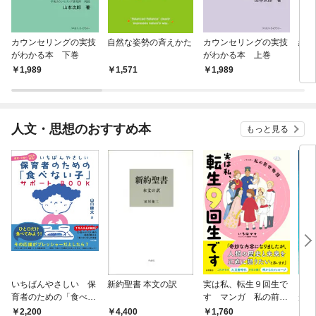
カウンセリングの実技
自然な姿勢の斉えかた
カウンセリングの実技
経営
がわかる本 下巻
がわかる本 上巻
を活
1,989
1,571
1,989
1,
人文・思想のおすすめ本
もっと見る
いちばんやさしい 保
新約聖書 本文の訳
実は私、転生９回生で
自閉
育者のための「食べな
す マンガ 私の前世
が小
い子」サポートＢＯＯ
物語
あう
2,200
4,400
1,760
2,