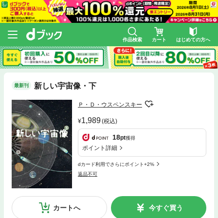
作品検索
カート
はじめての方へ
新しい宇宙像・下
最新刊
Ｐ・Ｄ・ウスペンスキー
1,989
(税込)
18
pt
獲得
ポイント詳細
dカード利用でさらにポイント+2%
返品不可
カートへ
今すぐ買う