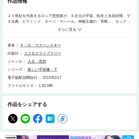
作品情報
２０世紀を代表するロシア思想家が、６次元の宇宙、転生と永劫回帰、マ
ヌ法典、ピラミッド、タージ・マハール、神秘主義の「実験」、セックス
と進化の関係など、独自の洞察を縦横無尽に展開！ オルダス・ハックス
レーを始めとする欧米の多くの作家や思想家などに影響を与えた、２１世
紀必読の名著！
著者
Ｐ・Ｄ・ウスペンスキー
出版社
コスモスライブラリー
ジャンル
人文・思想
シリーズ
新しい宇宙像・下
電子版配信開始日
2015/02/17
ファイルサイズ
1.02 MB
作品をシェアする