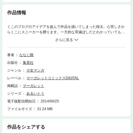
作品情報
くこのブログのアイデアを盗んで作品を描いてしまった桜太。心苦しさか
らくこにスニーカーを贈ります。一方的な罪滅ぼしだとわかっていても、
くこは抱きしめられたような気持ちになって…。 【同時収録】荷物が多
いコのハナシ
著者
ななじ眺
出版社
集英社
ジャンル
少女マンガ
レーベル
マーガレットコミックスDIGITAL
掲載誌
マーガレット
シリーズ
あるいとう
電子版配信開始日
2014/06/25
ファイルサイズ
31.24 MB
作品をシェアする