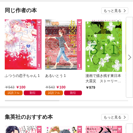
同じ作者の本
もっと見る
ふつうの恋子ちゃん 1
あるいとう 1
漫画で描き残す東日本
漫画
大震災 ストーリー31
大震
1 あれから3年
1
543
100
543
100
979
8
試読フル
割引
試読フル
割引
集英社のおすすめ本
もっと見る