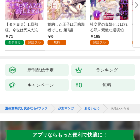
【タテヨミ】1.旦那
婚約した王子は元暗殺
社交界の毒婦とよばれ
視線
様、今世は死んだら許
者でした 第1話
る私～素敵な辺境伯令
る 1
しません
息に腕を折られたの
71
0
165
1
で、責任とってもらい
タテヨミ
試読フル
無料
試読フル
試
ます～［ばら売り］
第1話
新刊配信予定
ランキング
キャンペーン
無料
漫画無料試し読みならdブック
少女マンガ
あるいとう
あるいとう 6
アプリならもっと便利で快適に！