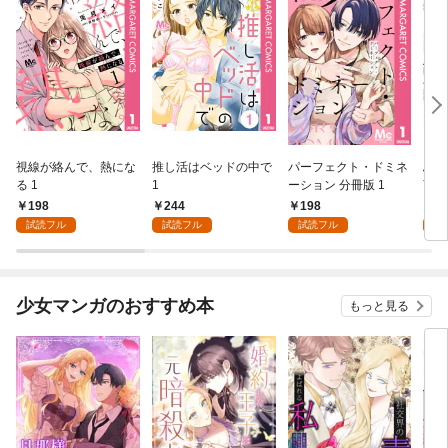
視線が絡んで、熱にな
推し活はベッドの中で
パーフェクト・ドミネ
ふし
る 1
1
ーション 分冊版 1
言っ
198
244
198
2
試読フル
試読フル
試読フル
試
少女マンガのおすすめ本
もっと見る