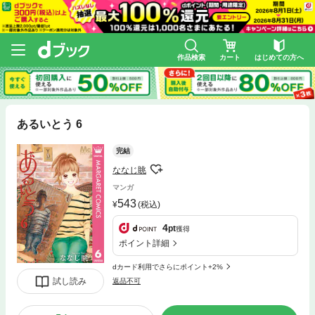
作品検索
カート
はじめての方へ
あるいとう 6
完結
ななじ眺
マンガ
543
(税込)
4
pt
獲得
ポイント詳細
dカード利用でさらにポイント+2%
試し読み
返品不可