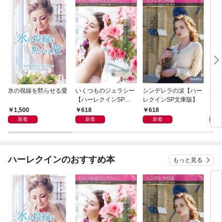
氷の視線を黙らせる愛
いくつものジェラシー
シンデレラの涙【ハー
あの
【ハーレクインSP文
レクインSP文庫版】
レク
庫版】
プレ
1,500
618
618
7
レア
新着
新着
新着
クシ
イン
シリ
ハーレクインのおすすめ本
もっと見る