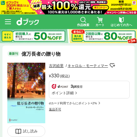
作品検索
カート
はじめての方へ
億万長者の贈り物
最新刊
古沢絵里
キャロル・モーティマー
330
(税込)
3
pt
獲得
ポイント詳細
dカード利用でさらにポイント+2%
返品不可
試し読み