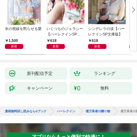
氷の視線を黙らせる愛
いくつものジェラシー
シンデレラの涙【ハー
あの
【ハーレクインSP文
レクインSP文庫版】
レク
庫版】
プレ
1,500
618
618
7
レア
新着
新着
新着
クシ
イン
シリ
新刊配信予定
ランキング
キャンペーン
無料
漫画無料試し読みならdブック
ハーレクイン
億万長者の贈り物
億万長者の
アプリならもっと便利で快適に！