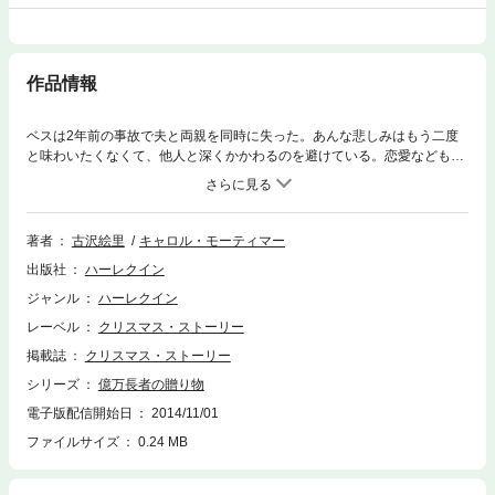
作品情報
ベスは2年前の事故で夫と両親を同時に失った。あんな悲しみはもう二度
と味わいたくなくて、他人と深くかかわるのを避けている。恋愛などもっ
てのほかだ。だが、みぞれ混じりの雨が降る朝、裕福な実業家ニックと出
会い、彼女の凍てついた心は揺さぶられ……。
著者
古沢絵里
キャロル・モーティマー
出版社
ハーレクイン
ジャンル
ハーレクイン
レーベル
クリスマス・ストーリー
掲載誌
クリスマス・ストーリー
シリーズ
億万長者の贈り物
電子版配信開始日
2014/11/01
ファイルサイズ
0.24 MB