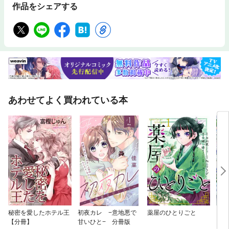
作品をシェアする
あわせてよく買われている本
秘密を愛したホテル王
初夜カレ −意地悪で
薬屋のひとりごと
どう
【分冊】
甘いひと− 分冊版
ら、