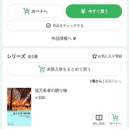
カートへ
今すぐ買う
作品をチェックする
作品情報へ
シリーズ
全1冊
お気に入り登録
未購入巻をまとめて買う
1巻から
|
最新刊から
億万長者の贈り物
330
試し読み
カートへ