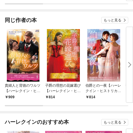
てい
同じ作者の本
もっと見る
貴婦人と背徳のワルツ
子爵の理想の花嫁選び
伯爵との一夜【ハーレ
薔薇
【ハーレクイン・ヒス
【ハーレクイン・ヒス
クイン・ヒストリカ
【ハ
トリカル・スペシャル
トリカル・スペシャル
ル・スペシャル版】
トリ
909
814
814
8
版】
版】
版】
ハーレクインのおすすめ本
もっと見る