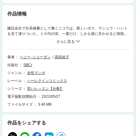
作品情報
建設会社で社長秘書として働くニコラは、新しいボス、マシュウ・ハント
を見て凍りついた。１０代の頃、一度だけ、しかも彼に言わせると情熱的
な夜をともにしたらしいのだが、慣れないお酒のせいかその間の記憶がな
かったのだ。あの出来事以来、慎ましい人生を送ってきたのに、これから
毎日彼と顔をあわせるなんて・・・！！
著者
ペニー･ジョーダン
高田祐子
出版社
SBCr
ジャンル
女性マンガ
レーベル
ハーレクインコミックス
シリーズ
苦いレッスン【分冊】
電子版配信開始日
2022/05/27
ファイルサイズ
3.48 MB
作品をシェアする