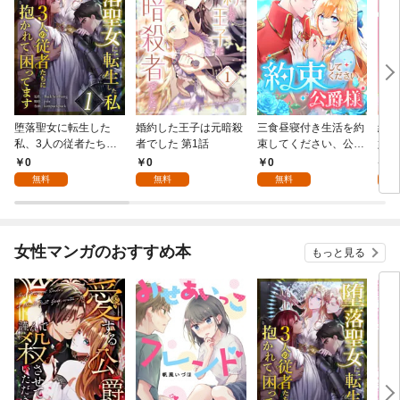
堕落聖女に転生した
婚約した王子は元暗殺
三食昼寝付き生活を約
絶対
私、3人の従者たちに
者でした 第1話
束してください、公爵
嬢は
抱かれて困ってます 第
様 1話
行本
0
0
0
7
1話
無料
無料
無料
試
女性マンガのおすすめ本
もっと見る