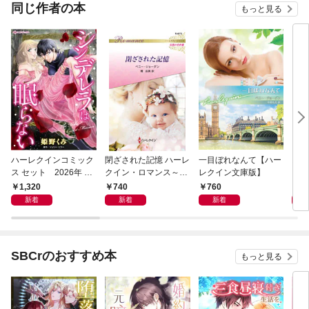
同じ作者の本
もっと見る
ハーレクインコミック
閉ざされた記憶 ハーレ
一目ぼれなんて【ハー
スタ
ス セット 2026年 vo
クイン・ロマンス～伝
レクイン文庫版】
よな
l.1022
説の名作選～【ハーレ
～
1,320
740
760
1,
クイン・ロマンス版】
新着
新着
新着
SBCrのおすすめ本
もっと見る