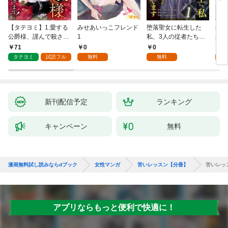
【タテヨミ】1.愛する
みせあいっこフレンド
堕落聖女に転生した
授か
公爵様、謹んで殺させ
1
私、3人の従者たちに
身籠
ていただきます！
抱かれて困ってます 第
して
71
0
0
2
1話
タテヨミ
試読フル
無料
無料
試
新刊配信予定
ランキング
キャンペーン
無料
漫画無料試し読みならdブック
女性マンガ
苦いレッスン【分冊】
苦いレッ
アプリならもっと便利で快適に！