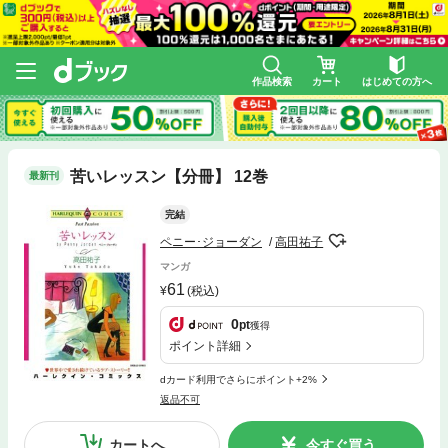
作品検索
カート
はじめての方へ
苦いレッスン【分冊】 12巻
最新刊
完結
ペニー･ジョーダン
高田祐子
マンガ
61
(税込)
0
pt
獲得
ポイント詳細
dカード利用でさらにポイント+2%
返品不可
カートへ
今すぐ買う