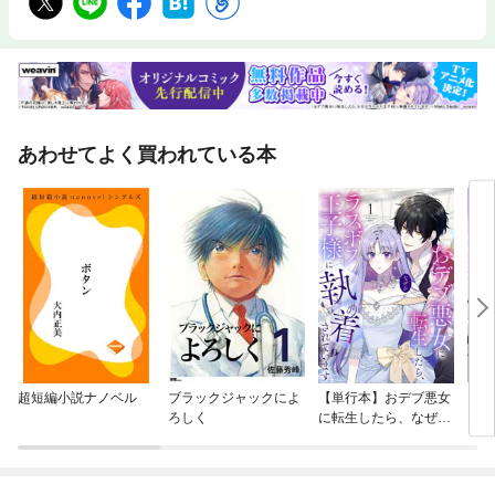
あわせてよく買われている本
超短編小説ナノベル
ブラックジャックによ
【単行本】おデブ悪女
【タ
ろしく
に転生したら、なぜか
もう
ラスボス王子様に執着
されています