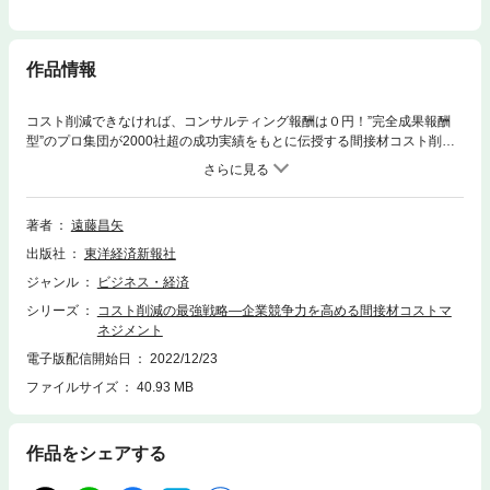
作品情報
コスト削減できなければ、コンサルティング報酬は０円！”完全成果報酬
型”のプロ集団が2000社超の成功実績をもとに伝授する間接材コスト削減
の超実践アプローチ！インフレから企業を守る経営者の必読書！【間接材
コストを削減する８つのステップ】 STEP１ コスト削減余地の事前分
析 STEP２ コスト削減を成功させるための事前準備 STEP３ 仕様や
サービスの最適化 STEP４ 購買体制の見直し STEP５ 発注／調達単
著者
遠藤昌矢
価の最適化 STEP６ 最適な取引先候補の見つけ方 STEP７ WIN-WIN
出版社
東洋経済新報社
を実現する実践交渉テクニック STEP８ 契約書のチェックポイントな
ぜ、自社のコスト削減が進まないのか？ 原因１．現場担当者の動機付け
ジャンル
ビジネス・経済
の不足 原因２．見直し困難な“聖域”あり 原因３．専門性の不足 原因
シリーズ
コスト削減の最強戦略―企業競争力を高める間接材コストマ
４．専任担当やミッションの欠如 原因５．“見える化”できていない 原
ネジメント
因６．一元管理できていない原因は現場ではなく、経営陣のリーダーシッ
プ不足にあった！
電子版配信開始日
2022/12/23
ファイルサイズ
40.93 MB
作品をシェアする