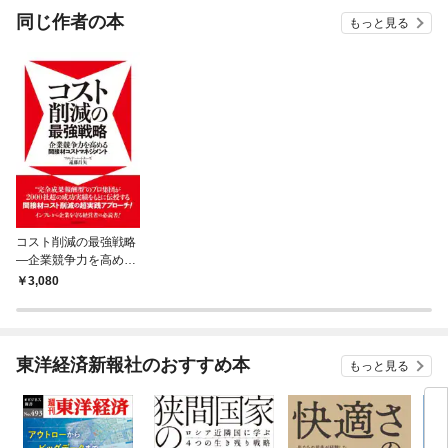
OMIC
同じ作者の本
もっと見る
コスト削減の最強戦略
―企業競争力を高める
間接材コストマネジメ
3,080
ント
東洋経済新報社のおすすめ本
もっと見る