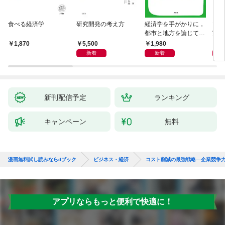
食べる経済学
研究開発の考え方
経済学を手がかりに，
マン
都市と地方を論じてみ
実 
よう
化」
5,500
1,980
1,
1,870
新着
新着
新刊配信予定
ランキング
キャンペーン
無料
漫画無料試し読みならdブック
ビジネス・経済
コスト削減の最強戦略―企業競争
アプリならもっと便利で快適に！