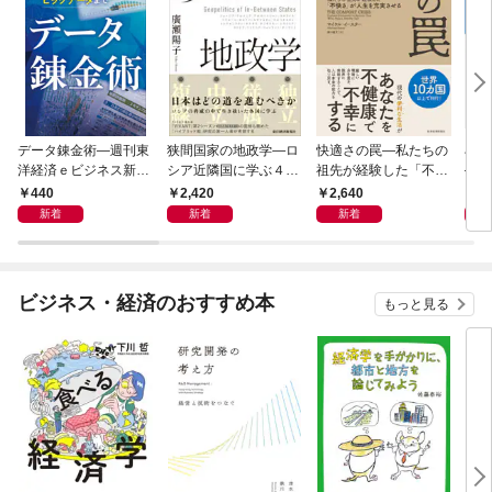
データ錬金術―週刊東
狭間国家の地政学―ロ
快適さの罠―私たちの
石橋
洋経済ｅビジネス新書
シア近隣国に学ぶ４つ
祖先が経験した「不快
―大
Ｎo.493
の生き残り戦略
さ」が人生を充実させ
９）
440
2,420
2,640
2
る
２０
新着
新着
新着
ビジネス・経済のおすすめ本
もっと見る