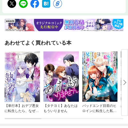
あわせてよく買われている本
【単行本】おデブ悪女
【タテヨミ】あなたは
バッドエンド目前のヒ
結界
に転生したら、なぜか
もういりません
ロインに転生した私、
ラスボス王子様に執着
今世では恋愛するつも
されています
りがチートな兄が離し
てくれません！？@C