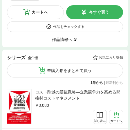
カートへ
今すぐ買う
作品をチェックする
作品情報へ
シリーズ
全1冊
お気に入り登録
未購入巻をまとめて買う
1巻から
|
最新刊から
コスト削減の最強戦略―企業競争力を高める間
接材コストマネジメント
3,080
試し読み
カートへ