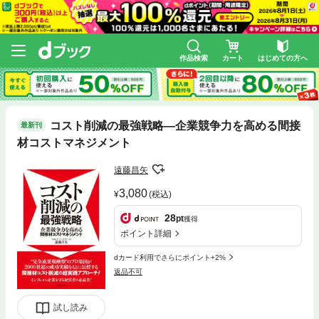
作品検索
カート
はじめての方へ
コスト削減の最強戦略―企業競争力を高める間接
最新刊
材コストマネジメント
遠藤昌矢
3,080
(税込)
28
pt
獲得
ポイント詳細
dカード利用でさらにポイント+2%
返品不可
試し読み