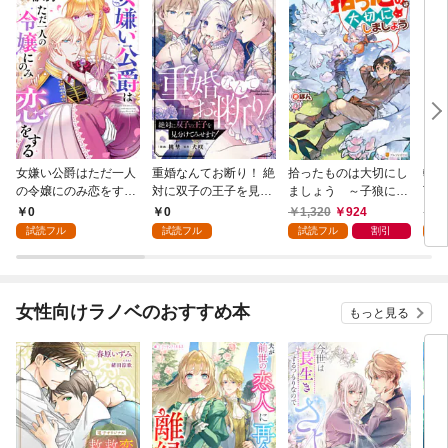
女嫌い公爵はただ一人
重婚なんてお断り！ 絶
拾ったものは大切にし
転生
の令嬢にのみ恋をする
対に双子の王子を見分
ましょう ～子狼に気
下に
（分冊版）第１話
けてみせます！（分冊
に入られた男の転移物
冒険
0
0
1,320
924
1,
版） 第１話
語～
試読フル
試読フル
試読フル
割引
試
女性向けラノベのおすすめ本
もっと見る