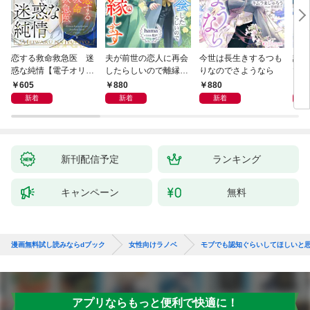
恋する救命救急医 迷
夫が前世の恋人に再会
今世は長生きするつも
話し
惑な純情【電子オリジ
したらしいので離縁し
りなのでさようなら
でし
ナル】
ます
605
880
880
1,
新着
新着
新着
新刊配信予定
ランキング
キャンペーン
無料
漫画無料試し読みならdブック
女性向けラノベ
モブでも認知ぐらいしてほしいと
アプリならもっと便利で快適に！