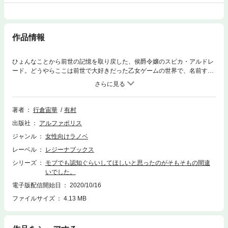
作品情報
ひょんなことから前世の記憶を取り戻した、侯爵令嬢のスピカ・アルドレ
ード。どうやらここは前世で大好きだった乙女ゲームの世界で、名前すら
出てこなかったモブキャラクターに転生したらしい。このゲームは、少し
でも選択を間違えるとキャラクター達が悲惨な結末を迎えてしまう。けれ
ど、お気に入りのキャラクター達が悲しむ姿は見たくない。目指すはハッ
ピーエンド、そしてあわよくば彼らと顔見知りになれたらいいなと、東奔
著者
行倉宙華
有村
西走するものの、なぜか物語はあらぬ方向へ進んでいき――気がつけばモ
出版社
アルファポリス
ブではなく、主人公ポジションに!? シナリオ改変ファンタジー、開幕！
※電子版は単行本をもとに編集しています。
ジャンル
女性向けラノベ
レーベル
レジーナブックス
シリーズ
モブでも認知ぐらいしてほしいと思ったのがそもそもの間違
いでした。
電子版配信開始日
2020/10/16
ファイルサイズ
4.13 MB