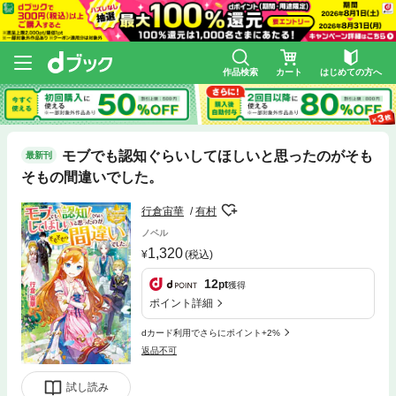
作品検索
カート
はじめての方へ
モブでも認知ぐらいしてほしいと思ったのがそも
最新刊
そもの間違いでした。
行倉宙華
有村
ノベル
1,320
(税込)
12
pt
獲得
ポイント詳細
dカード利用でさらにポイント+2%
返品不可
試し読み