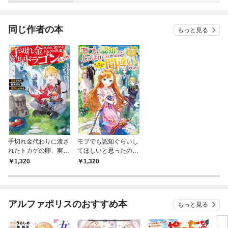
同じ作者の本
もっと見る
手切れ金代わりに渡さ
モブでも認知ぐらいし
れたトカゲの卵、実は
てほしいと思ったのが
ドラゴンだった件 追
そもそもの間違いでし
1,320
1,320
放された雑用係は竜騎
た。
士となる
アルファポリスのおすすめ本
もっと見る