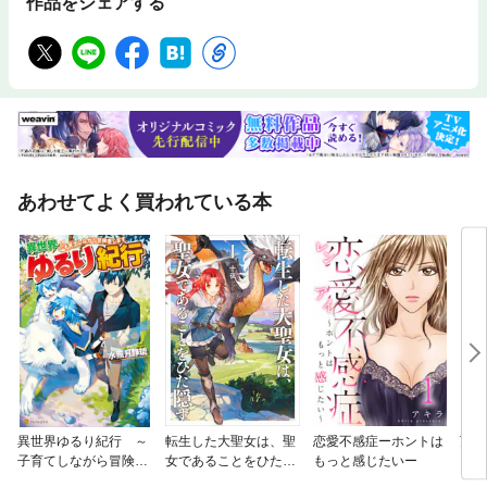
作品をシェアする
あわせてよく買われている本
異世界ゆるり紀行 ～
転生した大聖女は、聖
恋愛不感症ーホントは
万能
子育てしながら冒険者
女であることをひた隠
もっと感じたいー
レ【
します～
す
ト付