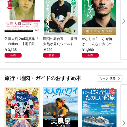
佐藤大樹 2nd写真集『I
激闘の舞台裏――前田
がむしゃら なぜ俺
千夏
n Motion』【電子限定
大然が見たワールドカ
は、こんなに走るのか
捕物
動画特典付き】
ップ2026
——。【電子限定合本
3,135
220
1,980
7
版】
新着
新着
新着
旅行・地図・ガイドのおすすめ本
もっと見る