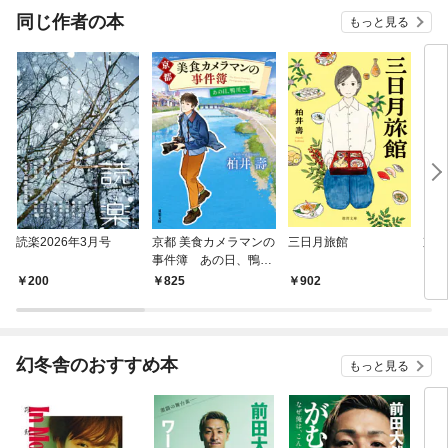
同じ作者の本
もっと見る
読楽2026年3月号
京都 美食カメラマンの
三日月旅館
京都
事件簿 あの日、鴨川
で。
200
825
902
9
幻冬舎のおすすめ本
もっと見る