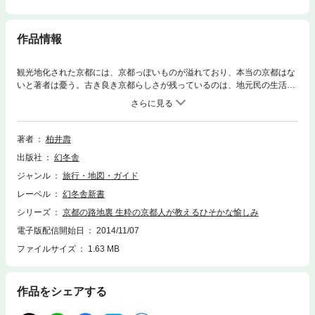
作品情報
観光地化された京都には、京都っぽいものが溢れており、本当の京都はな
いと著者は憂う。古き良き京都らしさが残っているのは、地元民の生活感
が漂う、大通りから一本入った路地裏の細道。そこを歩けば、地元民が参
拝に通う小さな寺社や、昔からの言い伝えが残る不思議スポット、多店舗
展開しない漬物の老舗、一子相伝の和菓子屋、舞妓さんが通う洋食屋、京
風料理ではなく本当の京料理を出す和食店……に出会える。京都に生まれ
著者
柏井壽
育ち、歩き尽くした京都のカリスマが、「本当は教えたくない」とってお
出版社
幻冬舎
き情報を紹介。
ジャンル
旅行・地図・ガイド
レーベル
幻冬舎新書
シリーズ
京都の路地裏 生粋の京都人が教えるひそかな愉しみ
電子版配信開始日
2014/11/07
ファイルサイズ
1.63 MB
作品をシェアする