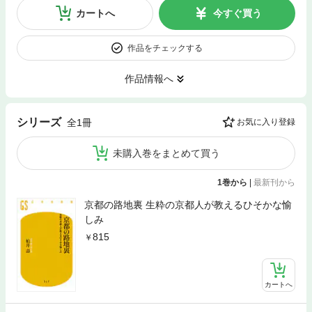
カートへ
今すぐ買う
作品をチェックする
作品情報へ
シリーズ
全1冊
お気に入り登録
未購入巻をまとめて買う
1巻から
|
最新刊から
京都の路地裏 生粋の京都人が教えるひそかな愉
しみ
815
カートへ