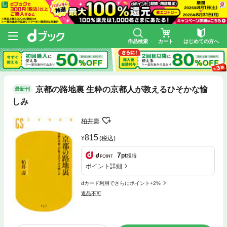
作品検索
カート
はじめての方へ
京都の路地裏 生粋の京都人が教えるひそかな愉
最新刊
しみ
柏井壽
815
(税込)
7
pt
獲得
ポイント詳細
dカード利用でさらにポイント+2%
返品不可