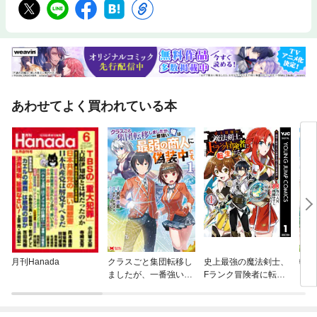
あわせてよく買われている本
月刊Hanada
クラスごと集団転移し
史上最強の魔法剣士、
転生
ましたが、一番強い俺
Fランク冒険者に転生
【拡
は最弱の商人に偽装中
する ～剣聖と魔帝、2
を使
です。
つの前世を持った男の
地に
英雄譚～