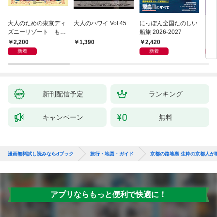
大人のための東京ディ
大人のハワイ Vol.45
にっぽん全国たのしい
D1
ズニーリゾート もっ
船旅 2026-2027
イ 2
とやさしいガイド
2,200
2,420
2,
1,390
新着
新着
新刊配信予定
ランキング
キャンペーン
無料
漫画無料試し読みならdブック
旅行・地図・ガイド
京都の路地裏 生粋の京都人が
アプリならもっと便利で快適に！