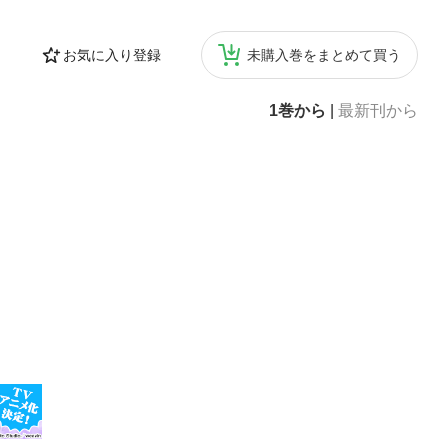
お気に入り登録
未購入巻をまとめて買う
1巻から
|
最新刊から