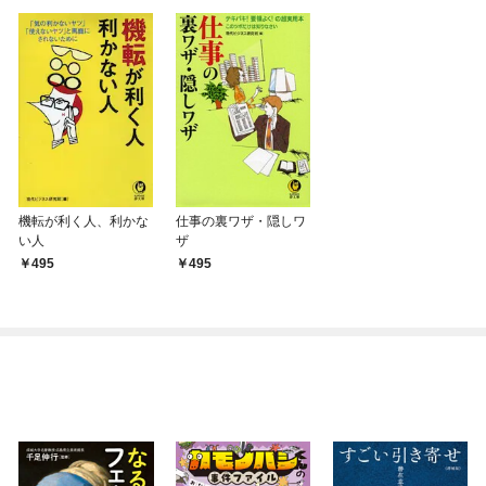
機転が利く人、利かな
仕事の裏ワザ・隠しワ
い人
ザ
495
495