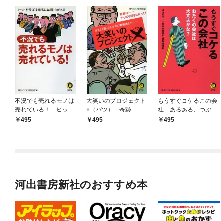
不況でも売れるモノは
大笑いのプロジェクト
もうすぐコケるこの会
売れている！ ヒット
×（バツ） 奇跡
社 あるある、つぶれ
を飛ばす商品には理由
は……やっぱり起きな
る会社のこんな危険信
495
495
495
がある
かった！
号
河出書房新社のおすすめ本