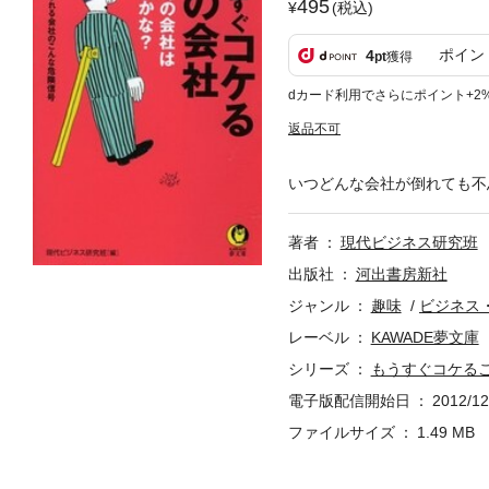
495
(税込)
ポイン
4
pt
獲得
dカード利用でさらにポイント+2
返品不可
いつどんな会社が倒れても不
著者
現代ビジネス研究班
出版社
河出書房新社
ジャンル
趣味
ビジネス
レーベル
KAWADE夢文庫
シリーズ
もうすぐコケる
電子版配信開始日
2012/12
ファイルサイズ
1.49 MB