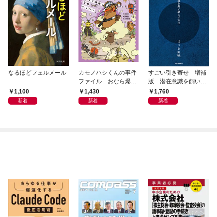
なるほどフェルメール
カモノハシくんの事件
すごい引き寄せ 増補
ファイル おなら爆
版 潜在意識を飼い馴
弾！ 危機イッパツ編
らす方法
1,100
1,430
1,760
新着
新着
新着