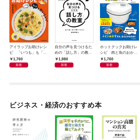
アイラップお助けレシ
自分の声を見つけるた
ホットクックお助けレ
ピ 「いつも」も「も
めの「話し方」の教
シピ 肉と魚のおか
しも」もおいしい！
室 Ｏｒａｃｙ（オラ
ず 少ない材料＆調味
1,760
1,980
1,760
シー）
料で、あとはスイッチ
新着
新着
新着
ポン！
ビジネス・経済のおすすめ本