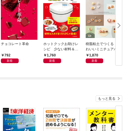
チョコレート革命
ホットクックお助けレ
樹脂粘土でつくる か
シピ 少ない材料＆調
わいいミニチュアパ
味料で、あとはスイッ
ン ベーキングパウダ
792
1,760
1,870
チポン！
ーでふっくらふくら
新着
新着
新着
む！ 電子レンジで乾
燥タイム短縮！
もっと見る