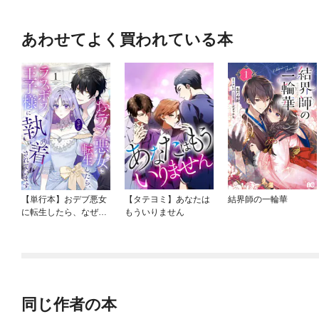
あわせてよく買われている本
【単行本】おデブ悪女
【タテヨミ】あなたは
結界師の一輪華
に転生したら、なぜか
もういりません
ラスボス王子様に執着
されています
同じ作者の本