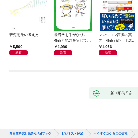
研究開発の考え方
経済学を手がかりに，
マンション高騰の真
都市と地方を論じてみ
実 都市部の「非居住
よう
化」が街を壊す
5,500
1,980
1,056
新着
新着
新着
新刊配信予定
漫画無料試し読みならdブック
ビジネス・経済
もうすぐコケるこの会社