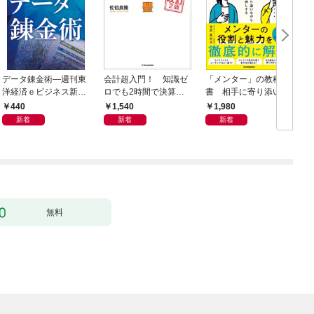
データ錬金術―週刊東
会計超入門！ 知識ゼ
「メンター」の教科
洋経済ｅビジネス新書
ロでも2時間で決算書
書 相手に寄り添いな
Ｎo.493
が読めるようになる！
がら成長を後押しする
440
1,540
1,980
改訂2版
新着
新着
新着
無料