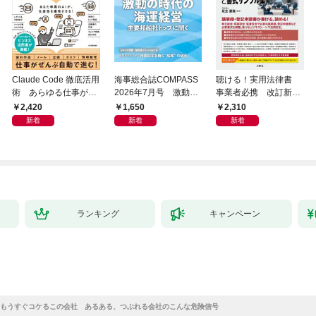
Claude Code 徹底活用
海事総合誌COMPASS
聴ける！実用法律書
術 あらゆる仕事が爆
2026年7月号 激動の
事業者必携 改訂新
速化する
時代の海運経営 主要
版 中小企業のための
2,420
1,650
2,310
邦船社トップに聞く
株式会社【株主総会・
新着
新着
新着
取締役会・監査役会】
の議事録・登記の手続
きと書式サンプル集
ランキング
キャンペーン
もうすぐコケるこの会社 あるある、つぶれる会社のこんな危険信号