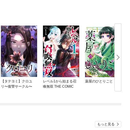
【タテヨミ】クロユ
レベル1から始まる召
薬屋のひとりごと
リ〜復讐サークル〜
喚無双 THE COMIC
もっと見る