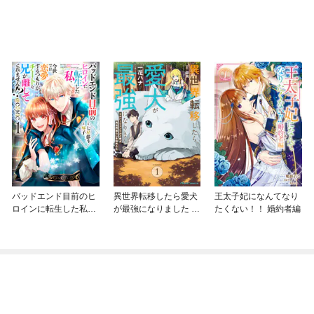
バッドエンド目前のヒ
異世界転移したら愛犬
王太子妃になんてなり
ロインに転生した私、
が最強になりました ～
たくない！！ 婚約者編
今世では恋愛するつも
シルバーフェンリルと
りがチートな兄が離し
俺が異世界暮らしを始
てくれません！？@C
めたら～ THE COMIC
OMIC