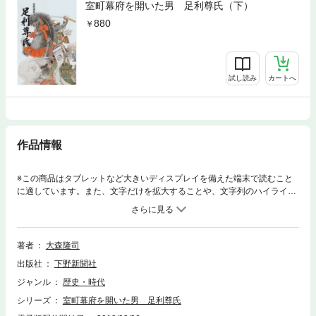
室町幕府を開いた男 足利尊氏（下）
880
試し読み
カートへ
作品情報
※この商品はタブレットなど大きいディスプレイを備えた端末で読むこと
に適しています。また、文字だけを拡大することや、文字列のハイライ
ト、検索、辞書の参照、引用などの機能が使用できません。鎌倉幕府の失
政を正すために挙兵し、公家たちの反動政権にも反抗した足利尊氏。彼に
はどのような生活があったのか。武家の棟梁としてよりも、子として、夫
として、父として、また兄として彼はいかに生きたか。鎌倉幕府を倒すま
著者
大森隆司
での若き尊氏の生きざまを描く大型歴史ドラマ。
出版社
下野新聞社
ジャンル
歴史・時代
シリーズ
室町幕府を開いた男 足利尊氏