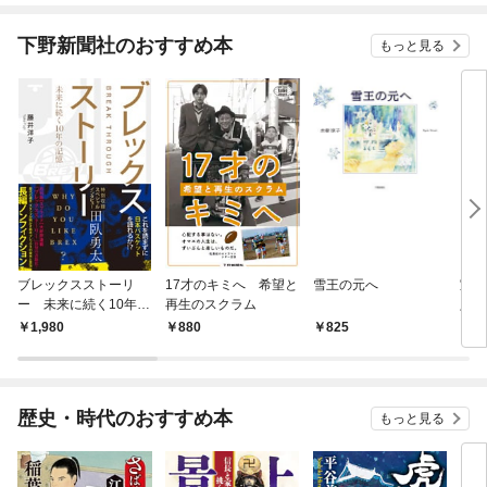
下野新聞社のおすすめ本
もっと見る
ブレックスストーリ
17才のキミへ 希望と
雪王の元へ
室
ー 未来に続く10年の
再生のスクラム
足利
記憶
1,980
880
825
8
歴史・時代のおすすめ本
もっと見る