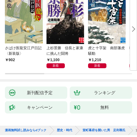
さばけ医龍安江戸日記
上杉景勝 信長と家康
虎と十字架 南部藩虎
噺家
〈新装版〉
に挑んだ闘将
騒動
川偽
1,100
1,210
9
902
新着
新着
新刊配信予定
ランキング
キャンペーン
無料
漫画無料試し読みならdブック
歴史・時代
室町幕府を開いた男 足利尊氏