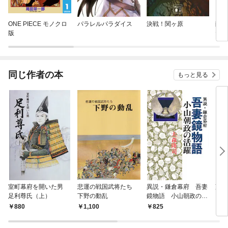
ONE PIECE モノクロ
パラレルパラダイス
決戦！関ヶ原
薩摩
版
た伝
同じ作者の本
もっと見る
室町幕府を開いた男
悲運の戦国武将たち
異説・鎌倉幕府 吾妻
藤原
足利尊氏（上）
下野の動乱
鏡物語 小山朝政の活
躍
880
1,100
825
6