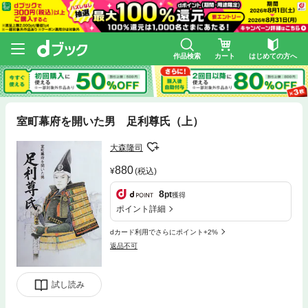
作品検索
カート
はじめての方へ
室町幕府を開いた男 足利尊氏（上）
大森隆司
880
(税込)
8
pt
獲得
ポイント詳細
dカード利用でさらにポイント+2%
返品不可
試し読み