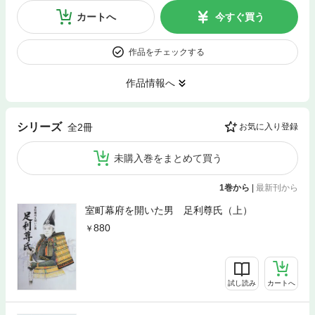
カートへ
今すぐ買う
作品をチェックする
作品情報へ
シリーズ
全2冊
お気に入り登録
未購入巻をまとめて買う
1巻から
|
最新刊から
室町幕府を開いた男 足利尊氏（上）
880
試し読み
カートへ