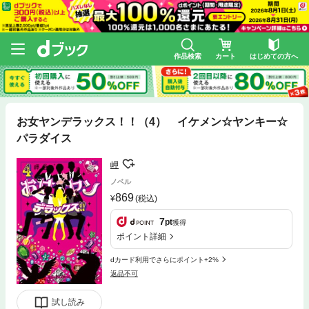
作品検索
カート
はじめての方へ
お女ヤンデラックス！！（4） イケメン☆ヤンキー☆
パラダイス
岬
ノベル
869
(税込)
7
pt
獲得
ポイント詳細
dカード利用でさらにポイント+2%
返品不可
試し読み