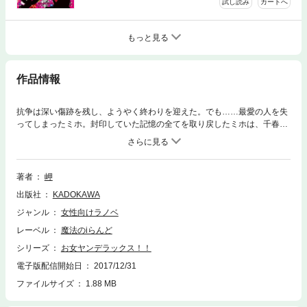
試し読み
カートへ
もっと見る
作品情報
抗争は深い傷跡を残し、ようやく終わりを迎えた。でも……最愛の人を失
ってしまったミホ。封印していた記憶の全てを取り戻したミホは、千春と
の決着をつけるために再び立ちあがった!! さらには、スーパー☆美フェ
イス☆イケメン・千里との“恋”もついに決着――!?!? 破天荒な凪、フェロ
モン爆裂の葵、爽やか兄貴の与四郎、キューティーボーイひなた、茶目っ
気たっぷりの不良軍団、チーム“お女ヤン!!”永久不滅のキズナがここに！
著者
岬
出版社
KADOKAWA
ジャンル
女性向けラノベ
レーベル
魔法のiらんど
シリーズ
お女ヤンデラックス！！
電子版配信開始日
2017/12/31
ファイルサイズ
1.88 MB