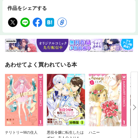
作品をシェアする
あわせてよく買われている本
テリトリーMの住人
悪役令嬢に転生したは
ハニー
うち