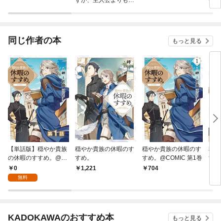
ずが、主人公よりも溺
せん
愛されてるみたいです
【分冊版】 (ラワーレ
コミックス)
同じ作者の本
もっと見る
【単話版】穏やか貴族
穏やか貴族の休暇のす
穏やか貴族の休暇のす
穏や
の休暇のすすめ。@C
すめ。
すめ。@COMIC 第1巻
すめ
OMIC 第1話
主の
0
1,221
704
7
無料
KADOKAWAのおすすめ本
もっと見る