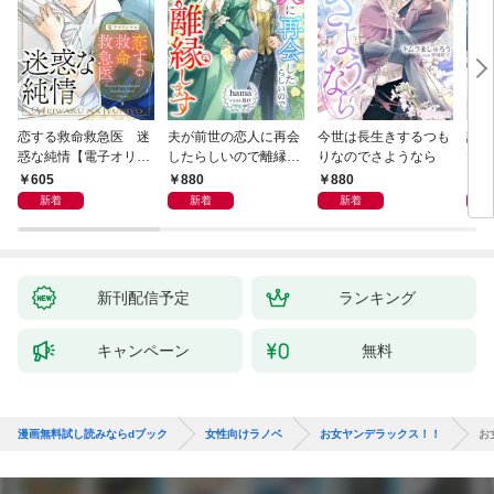
恋する救命救急医 迷
夫が前世の恋人に再会
今世は長生きするつも
話し
惑な純情【電子オリジ
したらしいので離縁し
りなのでさようなら
でし
ナル】
ます
605
880
880
1,
新着
新着
新着
新刊配信予定
ランキング
キャンペーン
無料
漫画無料試し読みならdブック
女性向けラノベ
お女ヤンデラックス！！
お