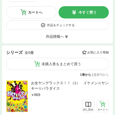
カートへ
今すぐ買う
作品をチェックする
作品情報へ
シリーズ
全5冊
お気に入り登録
未購入巻をまとめて買う
1巻から
|
最新刊から
お女ヤンデラックス！！（1） イケメン☆ヤン
キー☆パラダイス
869
試し読み
カートへ