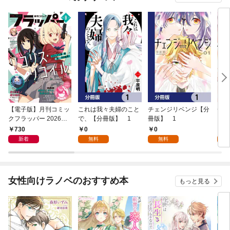
【電子版】月刊コミッ
これは我々夫婦のこと
チェンジリベンジ【分
チェ
クフラッパー 2026年9
で、【分冊版】 1
冊版】 1
月号
730
0
0
7
新着
無料
無料
試
女性向けラノベのおすすめ本
もっと見る