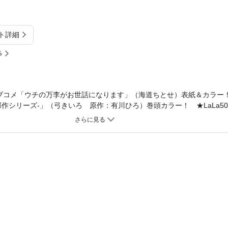
ト詳細
%
ブコメ「ウチの万李がお世話になります」（海道ちとせ）表紙＆カラー
作シリーズ-」（弓きいろ 原作：有川ひろ）巻頭カラー！ ★LaLa5
×弓きいろ」！ ★新連載！魔導学校ファンタジー「さよならドロレス
ブコメの奇才が贈るピリ辛青春ラブコメ「私の護衛がひねくれすぎてる（
終回！愛し悩ましふたり暮らし「それでも弟は恋したがる」（林みかせ）カ
ィ契約譚「使い魔ニコと暴君主」（雑魚じゃっこ）50P＆眠れぬ夜の添
じゅもく）50Pどちらも要チェック！ ※電子化に当たって都合により
版のふろくは付いておりません。また、ページ数は紙版のものをそのま
とは違っている場合がございます。