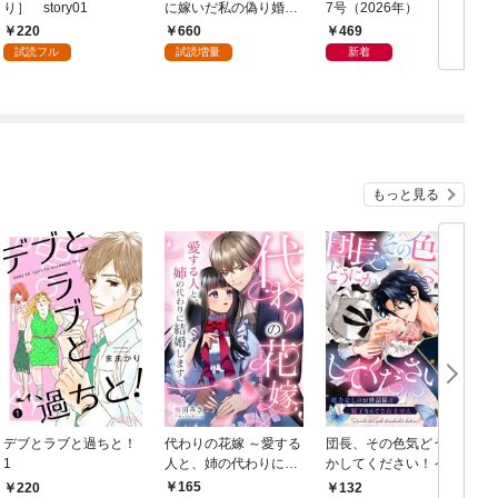
り］ story01
に嫁いだ私の偽り婚姻
7号（2026年）
譚【おまけ描き下ろし
220
660
469
付き】 1巻
試読フル
試読増量
新着
もっと見る
デブとラブと過ちと！
代わりの花嫁 ～愛する
団長、その色気どうに
＆
1
人と、姉の代わりに結
かしてください！～魔
婚します～ 1
力なしのお世話係は魅
165
220
132
￥