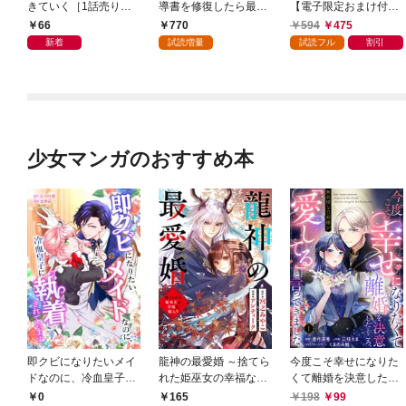
きていく［1話売り］
導書を修復したら最強
【電子限定おまけ付
第1話
の精霊が味方になりま
き】 1巻
66
770
594
475
した（クールな王弟殿
新着
試読増量
試読フル
割引
下がなぜかいつもそば
にいます）～【おまけ
描き下ろし付き】 1
巻
少女マンガのおすすめ本
即クビになりたいメイ
龍神の最愛婚 ～捨てら
今度こそ幸せになりた
ドなのに、冷血皇子に
れた姫巫女の幸福な嫁
くて離婚を決意したと
執着されています第1
入り～: 1
ころ、無表情な旦那様
0
165
198
99