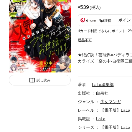
539
(税込)
ポイン
4
pt
獲得
dカード利用でさらにポイント+2
返品不可
★絶好調！芸能界×バディラ
カライズ「空の中-自衛隊三部
ャル座談会第6弾「緑川ゆき
ー51P！ ★新作読切！ラ
明希）カラー51P！ ★最
試し読み
著者
LaLa編集部
フレッシュ読切！異種族バデ
毎、皇子は眠れない」（青木
出版社
白泉社
絵・記事や作品がある他、紙
ジャンル
少女マンガ
ますので、電子版のページ数
レーベル
【電子版】LaLa
掲載誌
LaLa
シリーズ
【電子版】LaLa