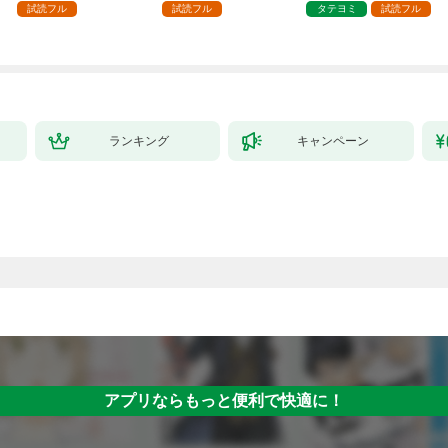
した第1話
試読フル
試読フル
タテヨミ
試読フル
ランキング
キャンペーン
アプリならもっと便利で快適に！