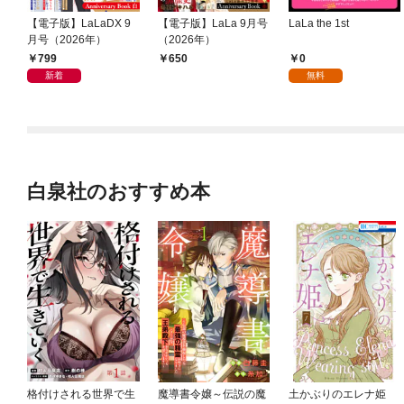
【電子版】LaLaDX 9
【電子版】LaLa 9月号
LaLa the 1st
月号（2026年）
（2026年）
799
0
650
新着
無料
白泉社のおすすめ本
格付けされる世界で生
魔導書令嬢～伝説の魔
土かぶりのエレナ姫