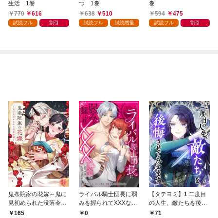
生活 1巻
つ 1巻
巻
770
616
638
510
594
475
試読フル
割引
試読フル
試読増量
試読フル
割引
鬼条院家の花嫁～鬼に
ライバル騎士団長に弱
【タテヨミ】1.二度目
見初められた没落令嬢
みを握られてXXXな勝
の人生、敵たちを後悔
～１
負をすることになりま
させてみせます
165
0
71