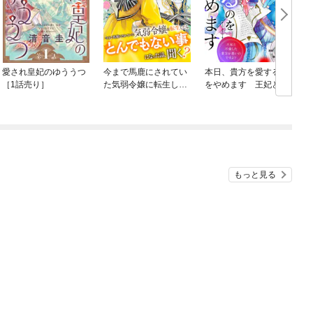
愛され皇妃のゆううつ
今まで馬鹿にされてい
本日、貴方を愛するの
［1話売り］
た気弱令嬢に転生した
をやめます 王妃と不
ら、とんでもない事に
倫した貴方が悪いので
なった話、聞く？（分
すよ？（分冊版）
冊版）
もっと見る