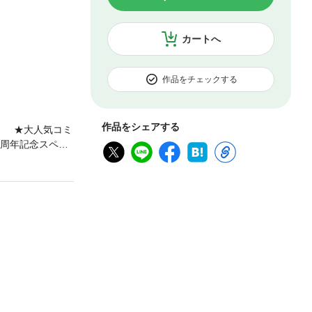
カートへ
作品をチェックする
作品をシェアする
！ ★大人気コミ
0周年記念スペシ
」（深町碧）カラ
怒）」（あきもと
ラー41P ★W
い寝契約「夜
収録しなかった口
ま記載しており