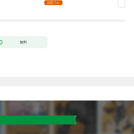
了なんてされません～
試読フル
１
無料