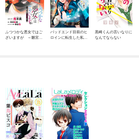
ふつつかな悪女ではご
バッドエンド目前のヒ
黒崎くんの言いなりに
ざいますが ～雛宮蝶
ロインに転生した私、
なんてならない
鼠とりかえ伝～ 連載
今世では恋愛するつも
版
りがチートな兄が離し
てくれません！？@C
OMIC