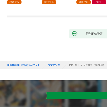
話
が「愛してる」と言っ
試読フル
試読フル
試読フル
割引
てきました。1
新刊配信予定
漫画無料試し読みならdブック
少女マンガ
【電子版】LaLa 7月号（2026年）