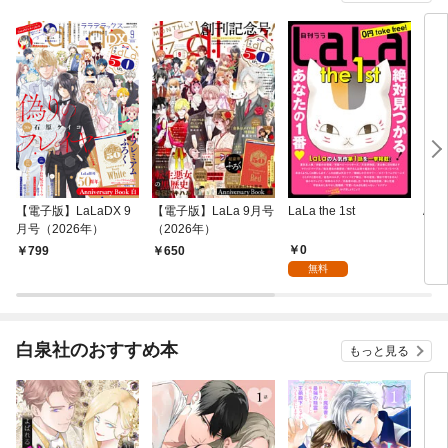
【電子版】LaLaDX 9
【電子版】LaLa 9月号
LaLa the 1st
Ane
月号（2026年）
（2026年）
0
799
650
4
無料
白泉社のおすすめ本
もっと見る