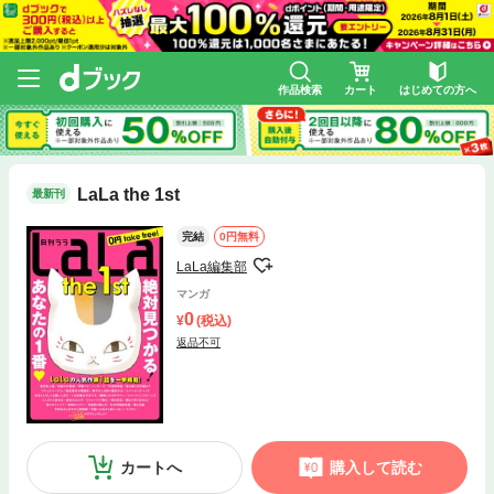
作品検索
カート
はじめての方へ
LaLa the 1st
最新刊
完結
0円無料
LaLa編集部
マンガ
0
(税込)
返品不可
カートへ
購入して読む