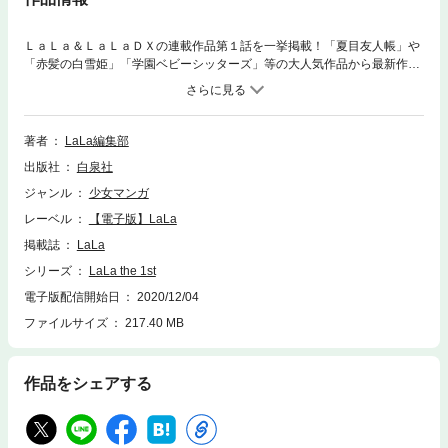
ＬａＬａ＆ＬａＬａＤＸの連載作品第１話を一挙掲載！「夏目友人帳」や
「赤髪の白雪姫」「学園ベビーシッターズ」等の大人気作品から最新作ま
で、まとめて読めちゃう無料マガジンです。アニメ化が決定した「かげき
しょうじょ!! season0」の第１話も特別掲載★あなたのお気に入りが絶対
見つかります！※単行本の広告の情報は2020年11月現在のものです。※こ
ちらは、各作品の単行本及び雑誌よりデータを作成しております。欄外の
著者
LaLa編集部
情報などは、それらの配信当時の情報ですので、ご了承ください。
出版社
白泉社
ジャンル
少女マンガ
レーベル
【電子版】LaLa
掲載誌
LaLa
シリーズ
LaLa the 1st
電子版配信開始日
2020/12/04
ファイルサイズ
217.40 MB
作品をシェアする