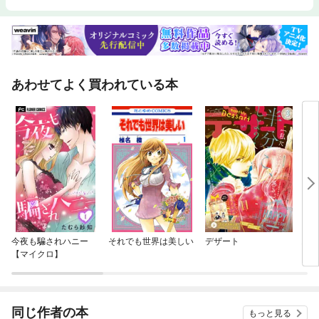
あわせてよく買われている本
今夜も騙されハニー
それでも世界は美しい
デザート
お嬢
【マイクロ】
き【
同じ作者の本
もっと見る