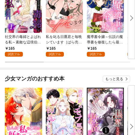
社交界の毒婦とよばれ
私を叱る日鷹君と毎晩
魔導書令嬢～伝説の魔
寡黙
る私～素敵な辺境伯令
シています［ばら売
導書を修復したら最強
力ゼ
息に腕を折られたの
り］ 第1話
の精霊が味方になりま
る～
165
165
165
1
で、責任とってもらい
した（クールな王弟殿
の声
試読フル
試読フル
試読フル
試
ます～［ばら売り］
下がなぜかいつもそば
～［
第1話
にいます）～［ばら売
01
り］ 第1話
少女マンガのおすすめ本
もっと見る