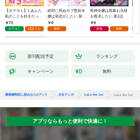
【タテヨミ】1.あんた
絶対に死ぬモブ悪役令
死神令嬢は黒幕お兄様
レベ
私のことを好きだった
嬢は初恋がしたい 第1
を救済したい 第1話
なり
の？
話
71
0
0
0
タテヨミ
試読フル
無料
新着
無料
新刊配信予定
ランキング
キャンペーン
無料
漫画無料試し読みならdブック
少女マンガ
LaLa the 1st
LaLa the 1st
アプリならもっと便利で快適に！