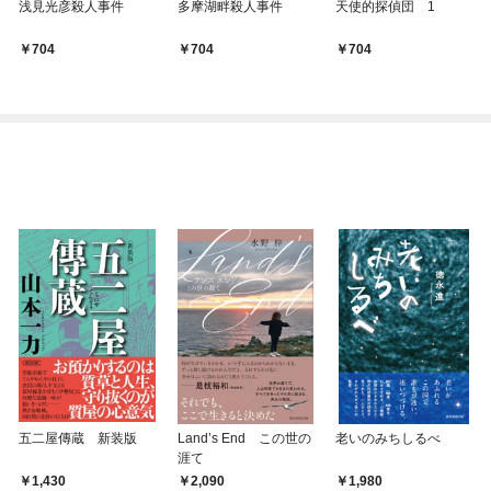
浅見光彦殺人事件
多摩湖畔殺人事件
天使的探偵団 1
704
704
704
五二屋傳蔵 新装版
Land’s End この世の
老いのみちしるべ
涯て
1,430
2,090
1,980