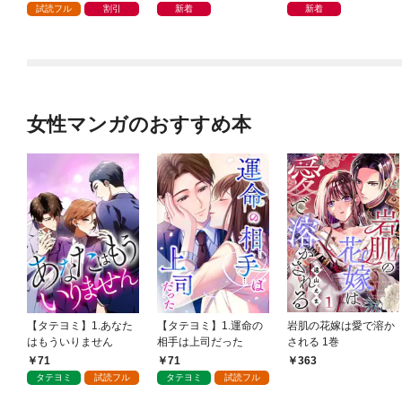
試読フル
割引
新着
新着
女性マンガのおすすめ本
【タテヨミ】1.あなた
【タテヨミ】1.運命の
岩肌の花嫁は愛で溶か
はもういりません
相手は上司だった
される 1巻
71
71
363
タテヨミ
試読フル
タテヨミ
試読フル