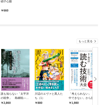
硝子心眼
660
もっと見る
誰も知らない「太平洋
川辺のエヴァと異人た
「考えられない」「集
の戦争」 島嶼戦――
ち（1）
中できない」から脱
マッカーサーとの激闘
却！ AI時代の読む技
2,860
880
1,980