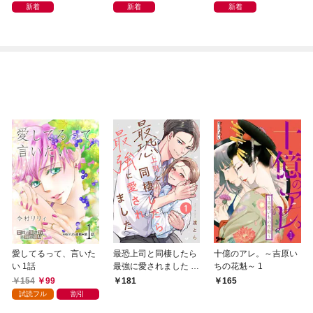
新着
新着
新着
愛してるって、言いた
最恐上司と同棲したら
十億のアレ。～吉原い
い 1話
最強に愛されました 1
ちの花魁～ 1
巻
154
99
181
165
試読フル
割引