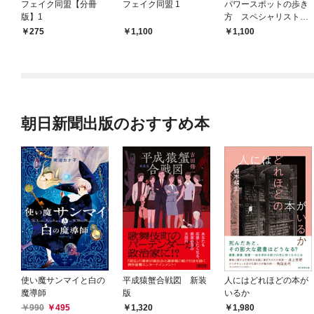
フェイク同盟【分冊
フェイク同盟 1
パワースポットの歩き
版】1
方 スペシャリストに
聞く聖地のヒミツ
275
1,100
1,100
朝日新聞出版のおすすめ本
使い魔サンマイと白の
平成猿蟹合戦図 新装
人にはどれほどの本が
魔導師
版
いるか
990
495
1,320
1,980