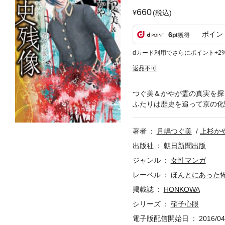
660
(税込)
ポイン
6
pt
獲得
dカード利用でさらにポイント+2
返品不可
つぐ美＆かやが霊の真実を探
ふたりは歴史を追って京の化
著者
月嶋つぐ美
上杉か
出版社
朝日新聞出版
ジャンル
女性マンガ
レーベル
ほんとにあった
掲載誌
HONKOWA
シリーズ
硝子心眼
電子版配信開始日
2016/04