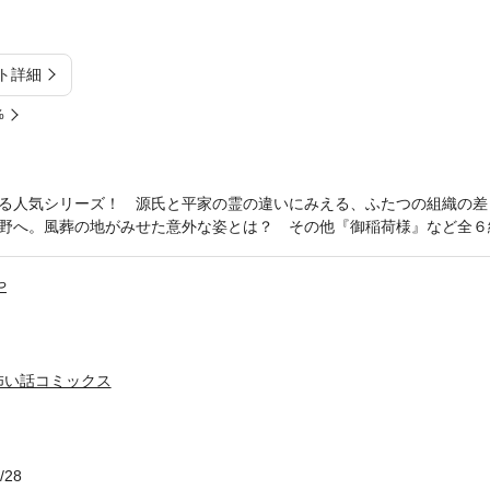
ト詳細
%
る人気シリーズ！ 源氏と平家の霊の違いにみえる、ふたつの組織の差
野へ。風葬の地がみせた意外な姿とは？ その他『御稲荷様』など全６
や
怖い話コミックス
/28