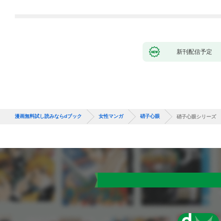
新刊配信予定
漫画無料試し読みならdブック
女性マンガ
硝子心眼
硝子心眼シリーズ 