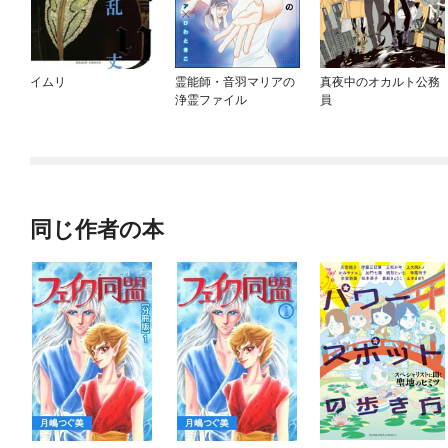
イムリ
霊能師・音羽マリアの
真夜中のオカルト公務
浄霊ファイル
員
同じ作者の本