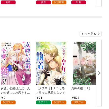
の真実
術大全
新着
新着
試読増量
新着
もっと見る
女嫌い公爵はただ一人
【タテヨミ】1.ニセモ
真綿の檻（１）
の令嬢にのみ恋をする
ノ皇女に執着しないで
む
（分冊版）第１話
0
71
528
試読フル
タテヨミ
試読フル
試読フル