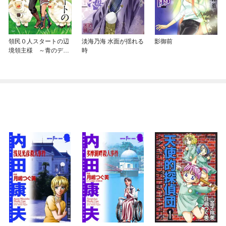
領民０人スタートの辺
淡海乃海 水面が揺れる
影御前
境領主様 ～青のディ
時
アスと蒼角の乙女～