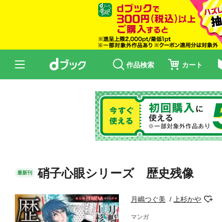
作品検索
カート
硝子心眼シリーズ 歴史残像
最新刊
月嶋つぐ美
上杉かや
マンガ