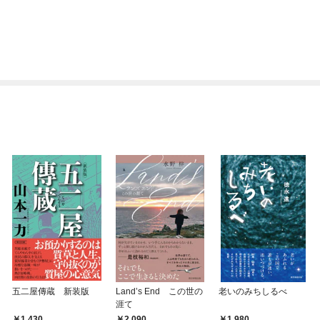
五二屋傳蔵 新装版
Land’s End この世の
老いのみちしるべ
涯て
1,430
2,090
1,980