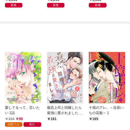
新着
新着
新着
愛してるって、言いた
最恐上司と同棲したら
十億のアレ。～吉原い
い 1話
最強に愛されました 1
ちの花魁～ 1
巻
154
99
181
165
試読フル
割引