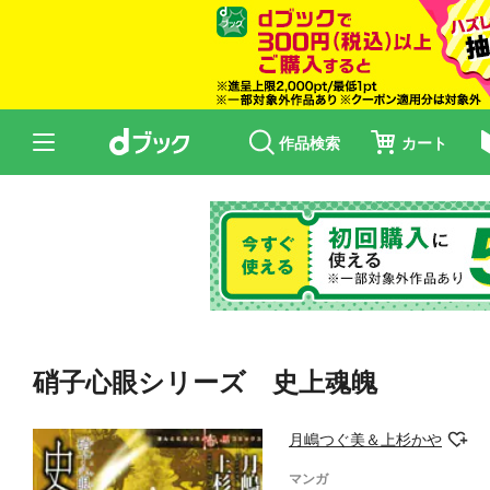
作品検索
カート
硝子心眼シリーズ 史上魂魄
月嶋つぐ美＆上杉かや
マンガ