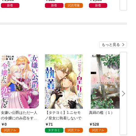
の真実
術大全
新着
新着
試読増量
新着
もっと見る
女嫌い公爵はただ一人
【タテヨミ】1.ニセモ
真綿の檻（１）
の令嬢にのみ恋をする
ノ皇女に執着しないで
む
（分冊版）第１話
0
71
528
試読フル
タテヨミ
試読フル
試読フル