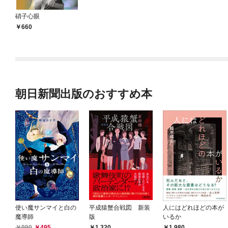
硝子心眼
660
朝日新聞出版のおすすめ本
使い魔サンマイと白の
平成猿蟹合戦図 新装
人にはどれほどの本が
魔導師
版
いるか
990
495
1,320
1,980