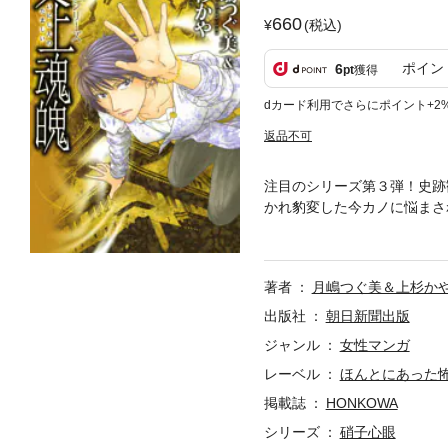
660
(税込)
ポイン
6
pt
獲得
dカード利用でさらにポイント+2
返品不可
注目のシリーズ第３弾！史跡
かれ豹変した今カノに悩まさ
さんの痛快な活躍ぶりが人気
著者
月嶋つぐ美＆上杉か
出版社
朝日新聞出版
ジャンル
女性マンガ
レーベル
ほんとにあった
掲載誌
HONKOWA
シリーズ
硝子心眼