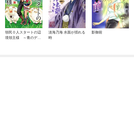
領民０人スタートの辺
淡海乃海 水面が揺れる
影御前
境領主様 ～青のディ
時
アスと蒼角の乙女～