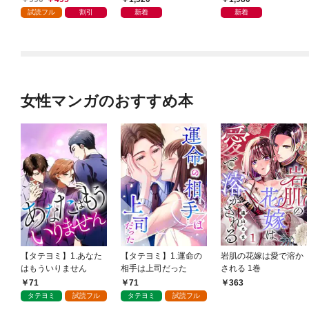
試読フル
割引
新着
新着
女性マンガのおすすめ本
【タテヨミ】1.あなた
【タテヨミ】1.運命の
岩肌の花嫁は愛で溶か
はもういりません
相手は上司だった
される 1巻
71
71
363
タテヨミ
試読フル
タテヨミ
試読フル