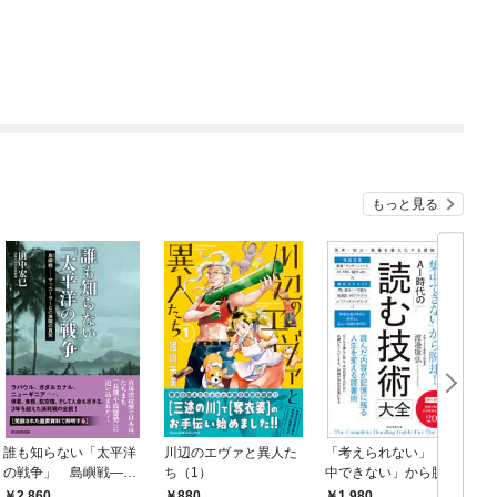
もっと見る
誰も知らない「太平洋
川辺のエヴァと異人た
「考えられない」「集
の戦争」 島嶼戦――
ち（1）
中できない」から脱
マッカーサーとの激闘
却！ AI時代の読む技
2,860
880
1,980