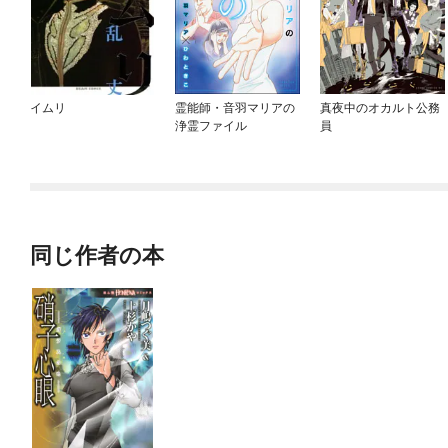
イムリ
霊能師・音羽マリアの
真夜中のオカルト公務
浄霊ファイル
員
同じ作者の本