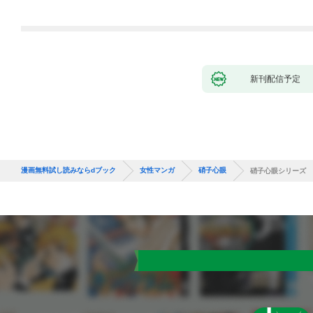
新刊配信予定
漫画無料試し読みならdブック
女性マンガ
硝子心眼
硝子心眼シリーズ 