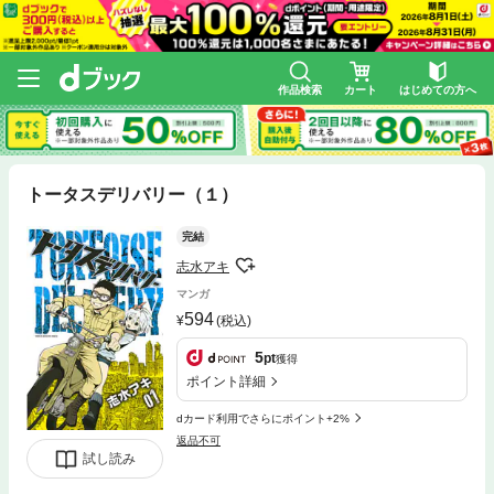
作品検索
カート
はじめての方へ
トータスデリバリー（１）
完結
志水アキ
マンガ
594
(税込)
5
pt
獲得
ポイント詳細
dカード利用でさらにポイント+2%
返品不可
試し読み