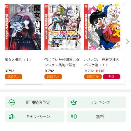
魔女と傭兵（１）
信じていた仲間達にダ
ハナバス 苔石花江の
追放
ンジョン奥地で殺され
バスケ論（１）
『自
かけたがギフト『無限
領地
792
792
792
110
7
ガチャ』でレベル９９
強の
試読フル
試読フル
試読フル
割引
試
９９の仲間達を手に入
～最
れて元パーティーメン
で始
バーと世界に復讐＆
拓ス
『ざまぁ！』します！
（１
（１）
新刊配信予定
ランキング
キャンペーン
無料