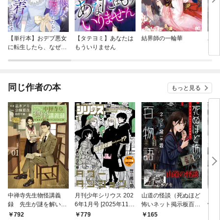
【単行本】おデブ悪女
【タテヨミ】あなたは
結界師の一輪華
バッ
に転生したら、なぜか
もういりません
ロイ
ラスボス王子様に執着
今世
されています
りが
てく
OMI
同じ作者の本
もっと見る
中禅寺先生物怪講義
月刊少年シリウス 202
山道の怪談（死ぬほど
ドラ
録 先生が謎を解いて
6年1月号 [2025年11月
怖いネット掲示板百物
怖い
しまうから。（１）
26日発売]
語～都市伝説コミック
語～
792
779
165
1