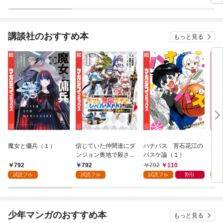
怪談集～）
怪談
講談社のおすすめ本
もっと見る
魔女と傭兵（１）
信じていた仲間達にダ
ハナバス 苔石花江の
追放
ンジョン奥地で殺され
バスケ論（１）
『自
かけたがギフト『無限
領地
792
792
792
110
7
ガチャ』でレベル９９
強の
試読フル
試読フル
試読フル
割引
試
９９の仲間達を手に入
～最
れて元パーティーメン
で始
バーと世界に復讐＆
拓ス
『ざまぁ！』します！
（１
少年マンガのおすすめ本
もっと見る
（１）