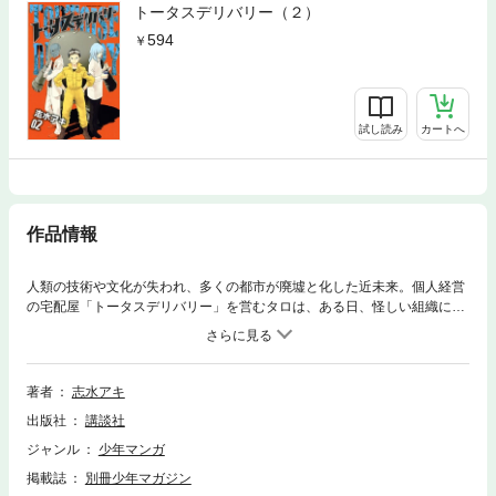
トータスデリバリー（２）
594
試し読み
カートへ
作品情報
人類の技術や文化が失われ、多くの都市が廃墟と化した近未来。個人経営
の宅配屋「トータスデリバリー」を営むタロは、ある日、怪しい組織に追
われる謎の美女・イオと出会い、ひょんなことから、危険都市・新宿の地
下にいるという「ミノタウロス」の許まで運ぶことになってしまう。荷物
は美少女、向かうは廃墟！ 運び屋・タロの大冒険が始まる！！
著者
志水アキ
出版社
講談社
ジャンル
少年マンガ
掲載誌
別冊少年マガジン