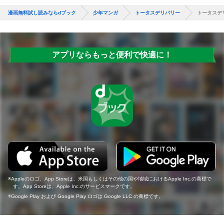
漫画無料試し読みならdブック
少年マンガ
トータスデリバリー
トータスデ
アプリならもっと便利で快適に！
Appleのロゴ、App Storeは、米国もしくはその他の国や地域におけるApple Inc.の商標で
す。App Storeは、Apple Inc.のサービスマークです。
Google Play および Google Play ロゴは Google LLC の商標です。