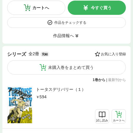
カートへ
今すぐ買う
作品をチェックする
作品情報へ
全2冊
シリーズ
お気に入り登録
完結
未購入巻をまとめて買う
1巻から
|
最新刊から
トータスデリバリー（１）
594
試し読み
カートへ