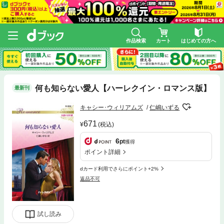
作品検索
カート
はじめての方へ
何も知らない愛人【ハーレクイン・ロマンス版】
最新刊
キャシー･ウィリアムズ
仁嶋いずる
671
(税込)
6
pt
獲得
ポイント詳細
dカード利用でさらにポイント+2%
返品不可
試し読み