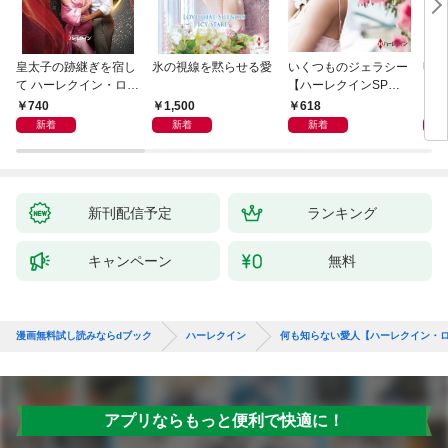
皇太子の跡継ぎを宿し
氷の視線を黙らせる愛
いくつものジェラシー
明日
て ハーレクイン・ロマ
【ハーレクインSP文
ン・
ンス～純潔のシンデレ
庫版】
名作
740
1,500
618
7
ラ～
ン・
新着
新着
新着
新刊配信予定
ランキング
キャンペーン
無料
漫画無料試し読みならdブック
ハーレクイン
何も知らない愛人【ハーレクイン・
アプリならもっと便利で快適に！