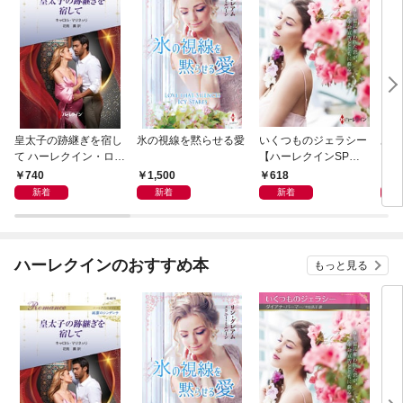
皇太子の跡継ぎを宿し
氷の視線を黙らせる愛
いくつものジェラシー
あの
て ハーレクイン・ロマ
【ハーレクインSP文
レク
ンス～純潔のシンデレ
庫版】
プレ
740
1,500
618
7
ラ～
レア
新着
新着
新着
クシ
イン
シリ
ハーレクインのおすすめ本
もっと見る