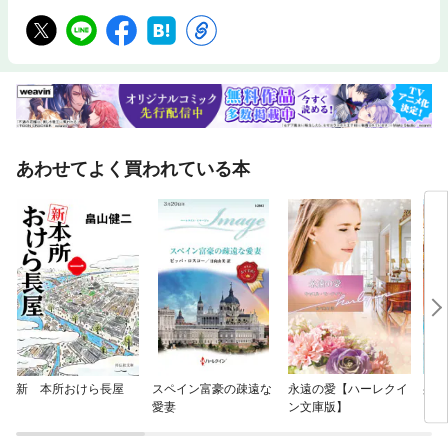
あわせてよく買われている本
新 本所おけら長屋
スペイン富豪の疎遠な
永遠の愛【ハーレクイ
身代
愛妻
ン文庫版】
【ハ
版】