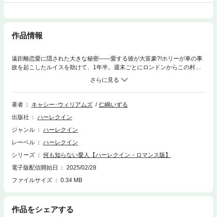
作品情報
遠距離恋愛に隠された大きな秘密――愛する彼が大富豪?!ホリーが車の事
故を起こしたルイスを助けて、1年半。週末ごとにロンドンからこの村に
通ってくるルイスとの幸せな時間を噛みしめていた。でも……なぜ彼はい
つまで待ってもプロポーズしてくれないの？不安を口にしたホリーに、ル
イスは驚くべき素性を明かした。彼は地方まわりのセールスマンなどでは
なく、なんと、世界を股にかける巨大企業の経営者だったのだ！知れば彼
著者
キャシー･ウィリアムズ
仁嶋いずる
女の態度が豹変すると思い、黙っていたという。私は財産狙いの女なんか
出版社
ハーレクイン
じゃない。ホリーは傷つき、ルイスと別れた。数カ月後、思いがけない妊
娠に気づく――。■好感度No.1！ C・ウィリアムズの大人気ヒロイン像
ジャンル
ハーレクイン
といえば、ぶかぶかのワンピースを着たピュアな田舎娘。編集者イチオシ
レーベル
ハーレクイン
の、ホリーがロンドンのオフィスを訪ねてルイスに妊娠を告げる場面から
の切ない展開、感動のエンディングまで一気読み間違いなし！＊本書は、
シリーズ
何も知らない愛人【ハーレクイン・ロマンス版】
ハーレクイン・ロマンスから既に配信されている作品となります。 ご購入
電子版配信開始日
2025/02/28
の際は十分ご注意ください。
ファイルサイズ
0.34 MB
作品をシェアする