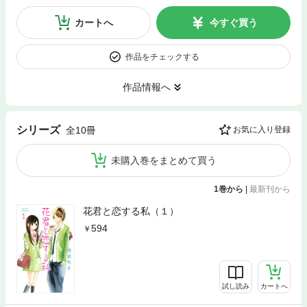
カートへ
今すぐ買う
作品をチェックする
作品情報へ
シリーズ
全10冊
お気に入り登録
未購入巻をまとめて買う
1巻から
|
最新刊から
花君と恋する私（１）
594
試し読み
カートへ