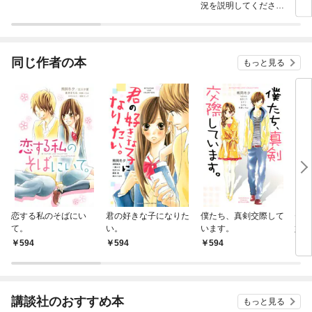
況を説明してくださ
い！ ～契約から始まる
ウェディング～
同じ作者の本
もっと見る
恋する私のそばにい
君の好きな子になりた
僕たち、真剣交際して
ゼッ
て。
い。
います。
好き
594
594
594
5
講談社のおすすめ本
もっと見る