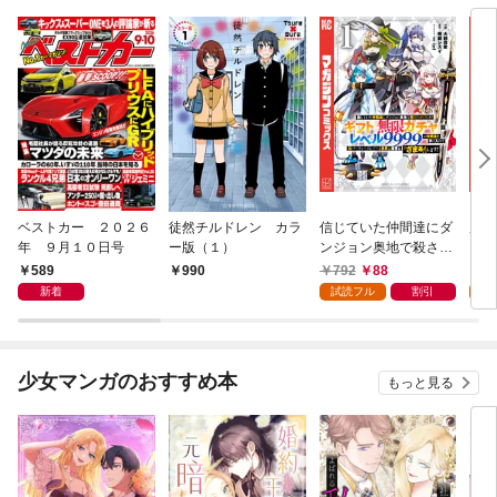
ベストカー ２０２６
徒然チルドレン カラ
信じていた仲間達にダ
魔女
年 ９月１０日号
ー版（１）
ンジョン奥地で殺され
かけたがギフト『無限
589
792
88
7
990
ガチャ』でレベル９９
新着
試読フル
割引
試
９９の仲間達を手に入
れて元パーティーメン
バーと世界に復讐＆
『ざまぁ！』します！
少女マンガのおすすめ本
もっと見る
（１）