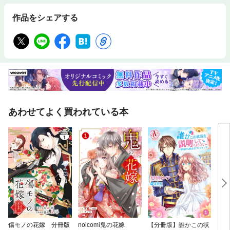
作品をシェアする
あわせてよく買われている本
傷モノの花嫁 分冊版
noicomi鬼の花嫁
【分冊版】誰かこの状
ウソ