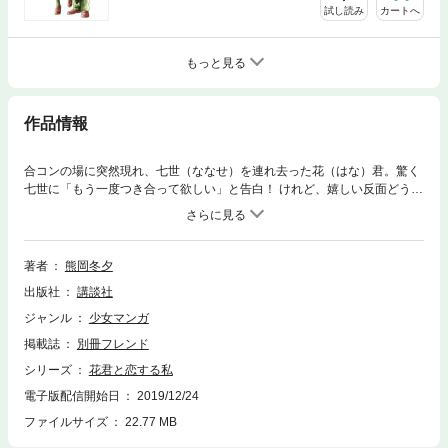
試し読み
カートへ
もっと見る
作品情報
合コンの場に突然現れ、七世（ななせ）を連れ去った花（はな）君。驚く
七世に「もう一度つき合って欲しい」と告白！ けれど、嬉しい反面どうし
ても花君の気持ちが信じられない七世…。そんな七世に花君は、次のテス
トで七世に勝ったらデートして欲しい、とお願いするけど――!? 大ヒッ
トきゅん恋ストーリー、ますます見逃せない!!
著者
熊岡冬夕
出版社
講談社
ジャンル
少女マンガ
掲載誌
別冊フレンド
シリーズ
花君と恋する私
電子版配信開始日
2019/12/24
ファイルサイズ
22.77 MB