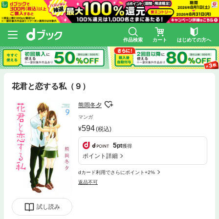
作品検索
カート
はじめての方へ
花君と恋する私（９）
熊岡冬夕
マンガ
594
(税込)
5
pt
獲得
ポイント詳細
dカード利用でさらにポイント+2%
返品不可
試し読み