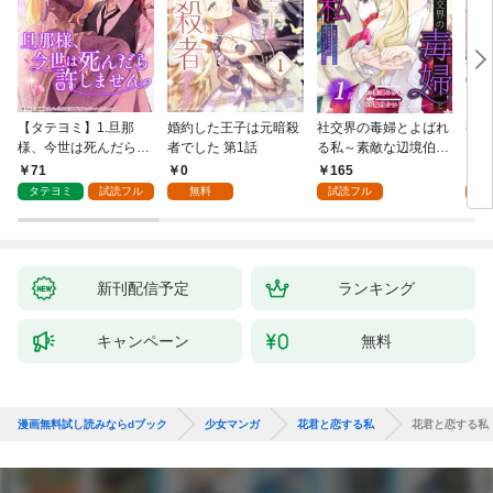
【タテヨミ】1.旦那
婚約した王子は元暗殺
社交界の毒婦とよばれ
視線
様、今世は死んだら許
者でした 第1話
る私～素敵な辺境伯令
る 1
しません
息に腕を折られたの
71
0
165
1
で、責任とってもらい
タテヨミ
試読フル
無料
試読フル
試
ます～［ばら売り］
第1話
新刊配信予定
ランキング
キャンペーン
無料
漫画無料試し読みならdブック
少女マンガ
花君と恋する私
花君と恋する私