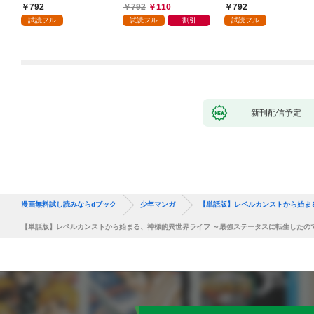
かけたがギフト『無限
792
792
110
792
ガチャ』でレベル９９
試読フル
試読フル
割引
試読フル
９９の仲間達を手に入
れて元パーティーメン
バーと世界に復讐＆
『ざまぁ！』します！
（１）
新刊配信予定
漫画無料試し読みならdブック
少年マンガ
【単話版】レベルカンストから始ま
【単話版】レベルカンストから始まる、神様的異世界ライフ ～最強ステータスに転生したの