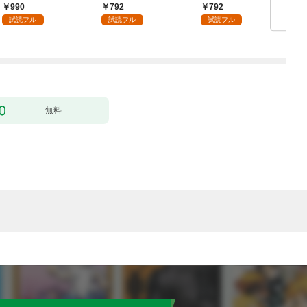
められた～【単行本】
術を極めます（１）
990
792
792
（１）
試読フル
試読フル
試読フル
無料