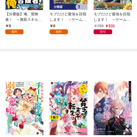
【分冊版】俺、冒険
モブだけど最強を目指
モブだけど最強を目指
者！ ～無双スキルは
します！ ～ゲーム世
します！ ～ゲーム世
平面魔法～ 第1話
界に転生した俺は自由
界に転生した俺は自由
0
0
759
531
に強さを追い求める～
に強さを追い求める
無料
無料
割引
【分冊版】 1
～ １