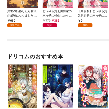
異世界転移したら愛犬
どうやら貧乏男爵家の
【単話版】どうやら貧
が最強になりました ～
末っ子に転生したらし
乏男爵家の末っ子に転
シルバーフェンリルと
いです1
生したらしいです 第
660
770
385
0
俺が異世界暮らしを始
1話（1）
試読フル
割引
無料
めたら～ THE COMIC
1【電子限定もふもふ
特典付き】
ドリコムのおすすめ本