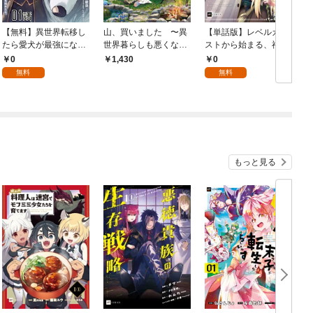
【無料】異世界転移し
山、買いました 〜異
【単話版】レベルカン
たら愛犬が最強になり
世界暮らしも悪くな
ストから始まる、神様
ました～シルバーフェ
い〜
的異世界ライフ ～最強
0
0
1,430
ンリルと俺が異世界暮
ステータスに転生した
無料
無料
らしを始めたら～ 第1
ので好きに生きます
話【単話版】
～ 第1話（1）
もっと見る