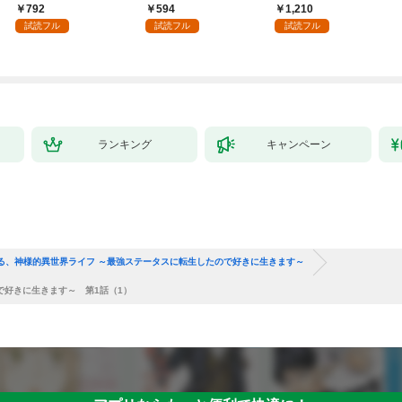
領地を爆速で開拓し最
へ～【電子書籍特典
792
594
1,210
強の村を作ってしまう
付】（１）
試読フル
試読フル
試読フル
～最強クラフトスキル
で始める、楽々領地開
拓スローライフ～
（１）
ランキング
キャンペーン
る、神様的異世界ライフ ～最強ステータスに転生したので好きに生きます～
で好きに生きます～ 第1話（1）