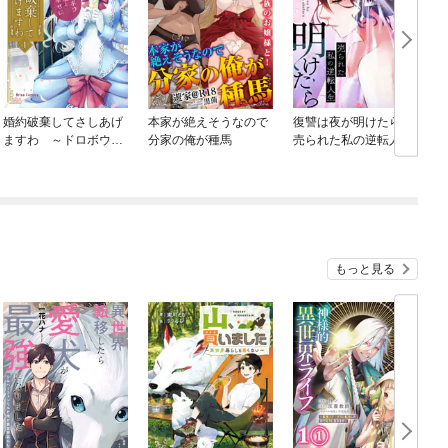
婚約破棄してさしあげ
本家が絶えそうなので
復讐は夜が明けたら～
ますわ ～ドロボウ令
分家の俺が種馬
売られた私の逆転人生
嬢とお幸せに～【単行
本】
もっと見る