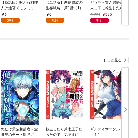
【単話版】呪われ料理
【単話版】悪徳貴族の
どうやら貧乏男爵家の
人は迷宮でモフミミ少
生存戦略 第1話（1）
末っ子に転生したらし
女たちを育てます 第
いです1
0
0
770
385
1話（1）
無料
無料
割引
もっと見る
俺だけ最強超越者～全
転生したら第七王子だ
ギルティサークル
世界のチート師匠に認
ったので、気ままに魔
（１）