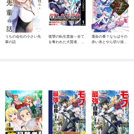
うちの会社の小さい先
復讐の転生貴族～全て
運命の番？ならばその
輩の話
を奪われた大賢者、己
赤い糸とやら切り捨て
を【複製】して二度目
て差し上げましょう@
の生を得る～
COMIC