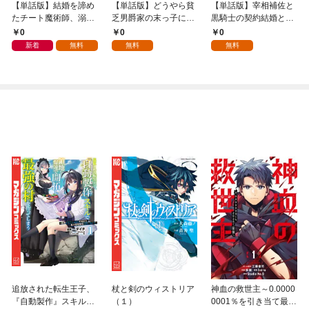
【単話版】結婚を諦め
【単話版】どうやら貧
【単話版】宰相補佐と
たチート魔術師、溺愛
乏男爵家の末っ子に転
黒騎士の契約結婚と離
する愛娘ができたので
生したらしいです 第
婚とその後 ～辺境の地
0
0
0
一緒に幸せになりま
1話（1）
で二人は夫婦をやり直
新着
無料
無料
無料
す 第0話
す～ 第1話（1）
追放された転生王子、
杖と剣のウィストリア
神血の救世主～0.0000
『自動製作』スキルで
（１）
0001％を引き当て最強