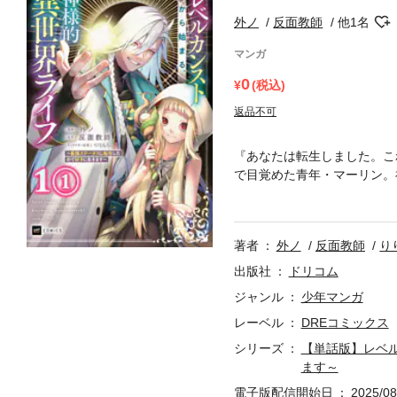
外ノ
反面教師
他1名
マンガ
0
(税込)
返品不可
『あなたは転生しました。こ
で目覚めた青年・マーリン。
地面は崩壊し、指で触るだけ
少女・ソフィアからは、「こ
世界ライフ』ファンタジー!
著者
外ノ
反面教師
り
入にご注意ください。
出版社
ドリコム
ジャンル
少年マンガ
レーベル
DREコミックス
シリーズ
【単話版】レベ
ます～
電子版配信開始日
2025/08