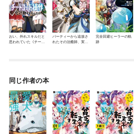
おい、外れスキルだと
パーティーから追放さ
完全回避ヒーラーの軌
思われていた《チート
れたその治癒師、実は
跡
コード操作》が化け物
最強につき（コミッ
すぎるんだが。（コミ
ク）
ック）
同じ作者の本