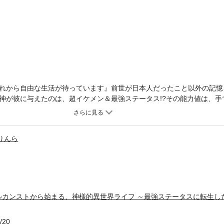
れから自由な生活が待っています』前世が日本人だったこと以外の記憶
神が彼に与えたのは、超イケメン＆最強ステータス!?その能力値は、手
で人を吹っ飛ばしてしまうという無茶苦茶っぷりで……!?しかも偶然出
の世界の神様そっくり」だと崇められる始末!!最強なのに生き辛い!? 
!※本作品は連載時の単話販売です。単行本版の内容と同一部分がござい
りんら
ルカンストから始まる、神様的異世界ライフ ～最強ステータスに転生し
/20