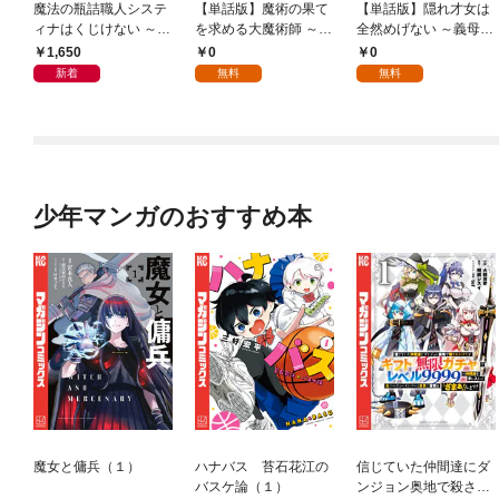
魔法の瓶詰職人システ
【単話版】魔術の果て
【単話版】隠れ才女は
ィナはくじけない ～追
を求める大魔術師 ～魔
全然めげない ～義母と
放された呪われ王女は
道を極めた俺が三百年
義妹に家を追い出され
1,650
0
0
隠れた才能で一から幸
後の技術革新を期待し
たので婚約破棄しても
新着
無料
無料
せを掴みます～【電子
て転生したら、哀しく
らおうと思ったら、紳
特典付き】
なるほど退化してい
士だった婚約者が激し
た……～ 第1話（1）
く溺愛してくるように
なりました！？～ 第
1話（1）
少年マンガのおすすめ本
魔女と傭兵（１）
ハナバス 苔石花江の
信じていた仲間達にダ
バスケ論（１）
ンジョン奥地で殺され