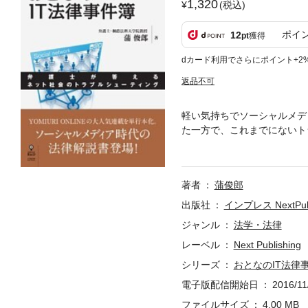
1,320
(税込)
ポイ
12
pt
獲得
dカード利用でさらにポイント+2
返品不可
軽い気持ちでソーシャルメデ
た一方で、これまでにないト
る生活のトラブルやビジネスへ
大幅加筆。ソーシャルメディ
著者
蒲俊郎
出版社
インプレス NextPubl
ジャンル
法学・法律
レーベル
Next Publishing
シリーズ
おとなのIT法律
電子版配信開始日
2016/11
ファイルサイズ
4.00 MB