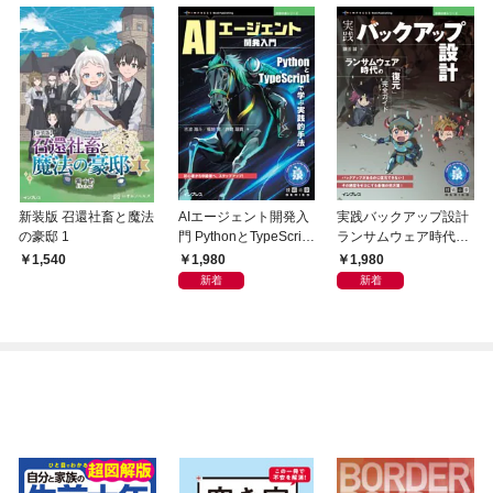
新装版 召還社畜と魔法
AIエージェント開発入
実践バックアップ設計
の豪邸 1
門 PythonとTypeScript
ランサムウェア時代の
で学ぶ実践的手法
「復元」完全ガイド
1,980
1,980
1,540
新着
新着