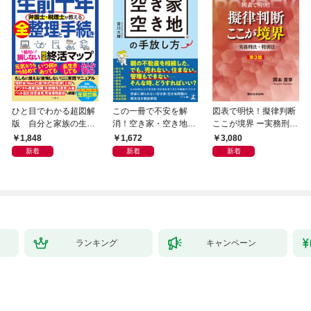
ひと目でわかる超図解
この一冊で不安を解
図表で明快！擬律判断
版 自分と家族の生前
消！空き家・空き地の
ここが境界 ー実務刑
十年 弁護士・税理士
手放し方
法・特別法ー 第３版
1,848
1,672
3,080
が教える全整理と手続
新着
新着
新着
き 絶対に損しない完
全終活マップ
ランキング
キャンペーン