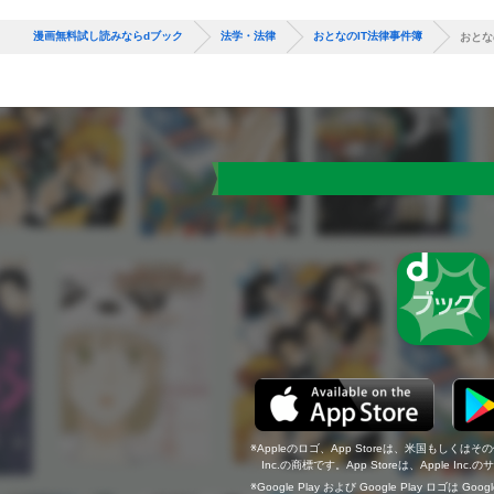
漫画無料試し読みならdブック
法学・法律
おとなのIT法律事件簿
おとな
Appleのロゴ、App Storeは、米国もしくはそ
Inc.の商標です。App Storeは、Apple In
Google Play および Google Play ロゴは Go