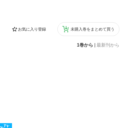
お気に入り登録
未購入巻をまとめて買う
1巻から
|
最新刊から