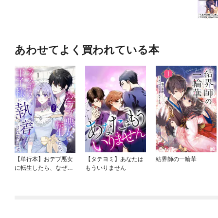
あわせてよく買われている本
【単行本】おデブ悪女
【タテヨミ】あなたは
結界師の一輪華
に転生したら、なぜか
もういりません
ラスボス王子様に執着
されています