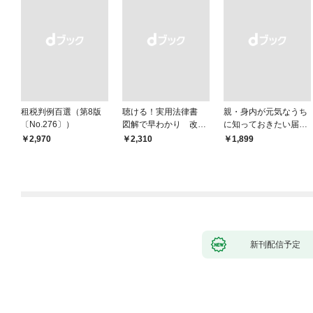
租税判例百選（第8版
聴ける！実用法律書
親・身内が元気なうち
〔No.276〕）
図解で早わかり 改訂
に知っておきたい届
新版 裁判・訴訟の法
出・手続きの準備（き
￥2,970
￥2,310
￥1,899
律がわかる事典
ずな出版）
新刊配信予定