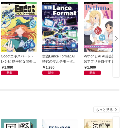
Godotエキスパート・
実践Lance Format AI
PythonとAI AI英会話練
徹
レシピ 効率的な開発を
時代のマルチモーダル
習アプリを自作する完
S
実現する実践コード集
データフォーマット
全ガイド
1,980
1,980
1,980
新着
新着
新着
もっと見る