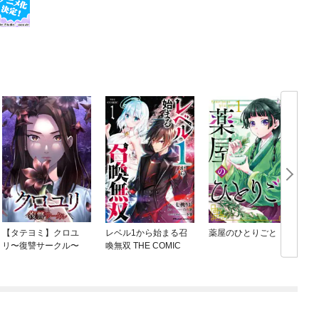
【タテヨミ】クロユ
レベル1から始まる召
薬屋のひとりごと
リ〜復讐サークル〜
喚無双 THE COMIC