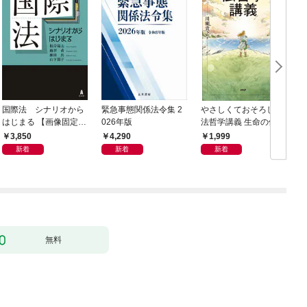
国際法 シナリオから
緊急事態関係法令集 2
やさしくておそろしい
はじまる 【画像固定
026年版
法哲学講義 生命の価値
版】
はみな等しいのか
3,850
4,290
1,999
新着
新着
新着
無料