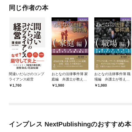
同じ作者の本
間違いだらけのコンプ
おとなの法律事件簿 家
おとなの法律事件簿 職
ライアンス経営
庭編 弁護士が教える
場編 弁護士が答える
生活トラブルの乗り越
企業のトラブルシュー
1,760
1,980
1,980
え方
ティング
インプレス NextPublishingのおすすめ本