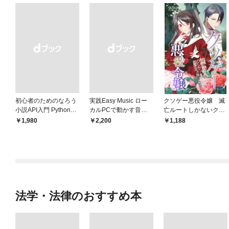
初心者のためのなろう
実践Easy Music ロー
クソゲー悪役令嬢 滅
小説API入門 Pythonで
カルPCで動かす音楽
亡ルートしかないクソ
作るデータ活用法
生成AI完全ガイド
ゲーに転生したけど、
￥1,980
￥2,200
1,188
絶対生き残ってやる！
法学・法律のおすすめ本