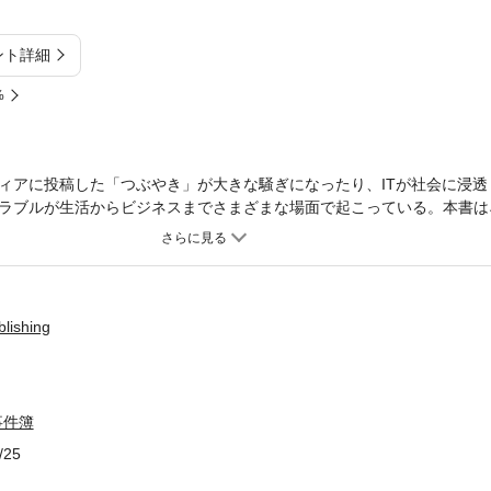
ント詳細
%
ィアに投稿した「つぶやき」が大きな騒ぎになったり、ITが社会に浸透
ラブルが生活からビジネスまでさまざまな場面で起こっている。本書は
の影響を法律面から解説する。法律ケーススタディ。YOMIURI ONLI
ア時代の法律解説書の決定版。
ishing
事件簿
/25