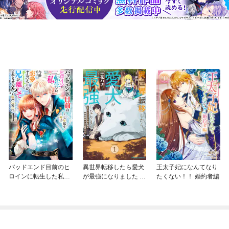
バッドエンド目前のヒ
異世界転移したら愛犬
王太子妃になんてなり
ロインに転生した私、
が最強になりました ～
たくない！！ 婚約者編
今世では恋愛するつも
シルバーフェンリルと
りがチートな兄が離し
俺が異世界暮らしを始
てくれません！？@C
めたら～ THE COMIC
OMIC