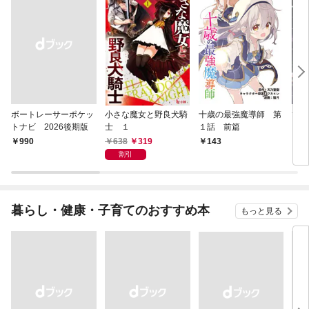
ボートレーサーポケッ
小さな魔女と野良犬騎
十歳の最強魔導師 第
ひと
トナビ 2026後期版
士 １
１話 前篇
ズ 
638
319
￥990
143
1
割引
暮らし・健康・子育てのおすすめ本
もっと見る