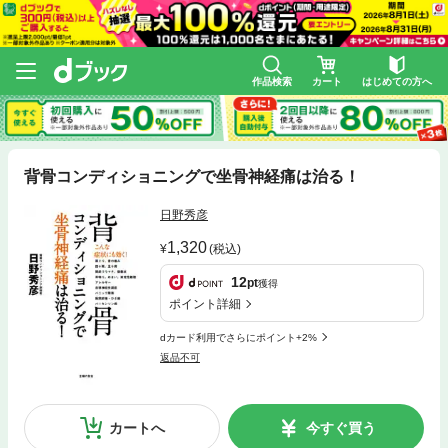
作品検索
カート
はじめての方へ
背骨コンディショニングで坐骨神経痛は治る！
日野秀彦
1,320
(税込)
12
pt
獲得
ポイント詳細
dカード利用でさらにポイント+2%
返品不可
カートへ
今すぐ買う