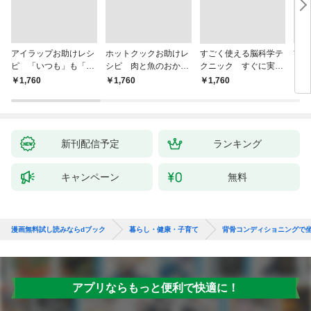
アイラップお助けレシ
ホットクックお助けレ
すごく使える脳科学テ
首
ピ 「いつも」も「も
シピ 肉と魚のおか
クニック すぐに実践
ヨガ
しも」もおいしい！
ず 少ない材料＆調味
したくなる
ラと
￥1,760
￥1,760
￥1,760
￥1,
料で、あとはスイッチ
リー
ポン！
昇と
新刊配信予定
ランキング
キャンペーン
無料
漫画無料試し読みならdブック
暮らし・健康・子育て
背骨コンディショニングで
アプリならもっと便利で快適に！