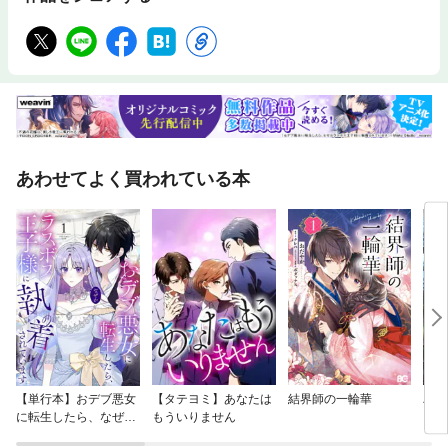
あわせてよく買われている本
【単行本】おデブ悪女
【タテヨミ】あなたは
結界師の一輪華
バッ
に転生したら、なぜか
もういりません
ロイ
ラスボス王子様に執着
今世