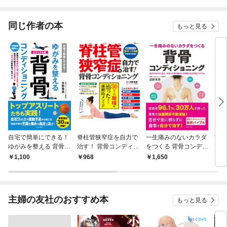
されています
りが
てく
OMI
同じ作者の本
もっと見る
自宅で簡単にできる！
脊柱管狭窄症を自力で
一生痛みのないカラダ
首の
ゆがみを整える 背骨コ
治す！ 背骨コンディシ
をつくる 背骨コンディ
た！
ンディショニング
ョニング
ショニング
ョニ
1,100
968
1,650
1,
主婦の友社のおすすめ本
もっと見る