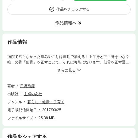
作品をチェックする
作品情報へ
作品情報
病院で治らなかった痛みやこりは運動で消える！上半身と下半身をつなぐ
唯一の骨「仙骨」を正すことで、それは可能になります。仙骨を正す運動
としてもっとも最適な「背骨コンディショニング」を行えば、坐骨神経痛
の激しい痛みを改善することができます！ 坐骨神経痛以外では、椎間板
ヘルニア、脊柱管狭窄症、すべり症、歩行困難、手根管症候群、リウマ
チ、過呼吸、パニック症候群、花粉症、パーキンソン病、といった治すの
著者
日野秀彦
が難しい症状から、腰痛、ひざ痛、頭痛、肩こり、首の痛み、四十肩、五
出版社
主婦の友社
十肩、疲れなどの日常的に起こる悩み、またばね指、めまい、耳鳴り、突
発性難聴、自律神経失調症などの症状にもすばらしい効果を発揮します。
ジャンル
暮らし・健康・子育て
本書では、背骨コンディショニングの体操のやり方や、坐骨神経痛とはど
電子版配信開始日
2017/03/25
んな症状か、どうすれば治るか、背骨コンディショニングを行って痛みや
こりが改善した体験談を紹介。
ファイルサイズ
25.38 MB
作品をシェアする