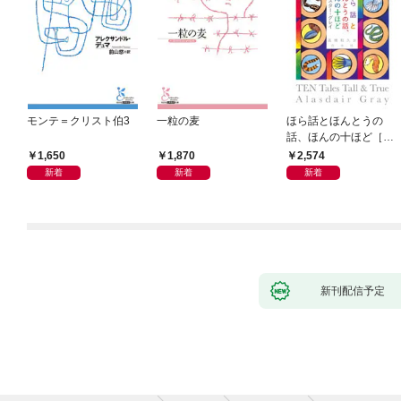
モンテ＝クリスト伯3
一粒の麦
ほら話とほんとうの
話、ほんの十ほど［新
装版］
1,650
1,870
2,574
新着
新着
新着
新刊配信予定