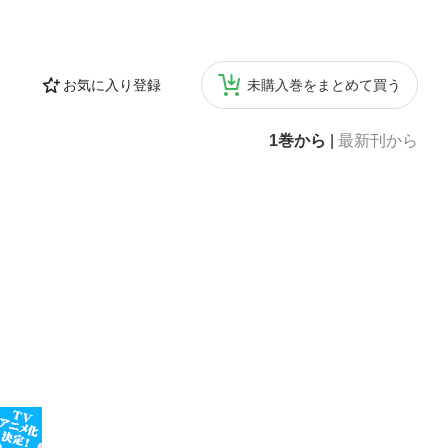
お気に入り登録
未購入巻をまとめて買う
1巻から
|
最新刊から