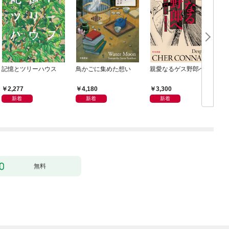
記憶とツリーハウス
鳥かごに集めた想い
親愛なるゲス野郎へ
2,277
4,180
3,300
新着
新着
新着
無料