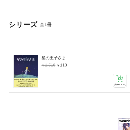
シリーズ
全1冊
星の王子さま
1,518
110
カートへ