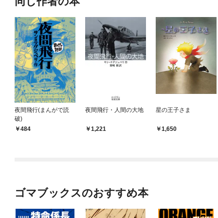
同じ作者の本
夜間飛行(まんがで読
夜間飛行・人間の大地
星の王子さま
破)
484
1,221
1,650
ゴマブックスのおすすめ本