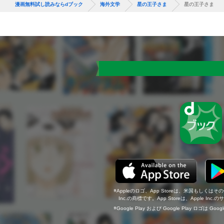
漫画無料試し読みならdブック
海外文学
星の王子さま
星の王子さま
Appleのロゴ、App Storeは、米国もしくはそ
Inc.の商標です。App Storeは、Apple In
Google Play および Google Play ロゴは Go