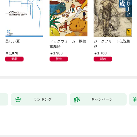
美しい夏
ドッグウォーカー探偵
ジークフリート伝説集
事務所
成
1,078
1,903
1,760
新着
新着
新着
ランキング
キャンペーン