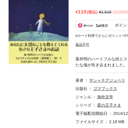
110
(税込)
1,518
(2026/
ポイン
1
pt
獲得
dカード利用でさらにポイント+2
返品不可
葉祥明のハートフルな絵とス
たな魂が吹き込まれました。
著者
サン＝テグジュペリ
出版社
ゴマブックス
ジャンル
海外文学
シリーズ
星の王子さま
電子版配信開始日
2014/12
ファイルサイズ
2.18 MB