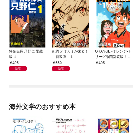
特命係長 只野仁 愛蔵
新約 オオカミが来る！
ORANGE -オレンジ- F
版 １
新装版 １
リーグ激闘新装版！ 第
１巻
495
550
495
新着
新着
海外文学のおすすめ本