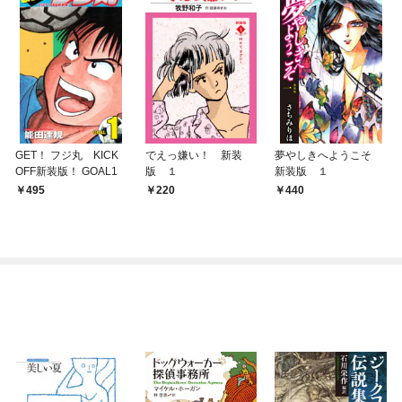
GET！ フジ丸 KICK
でえっ嫌い！ 新装
夢やしきへようこそ
OFF新装版！ GOAL1
版 １
新装版 １
495
220
440