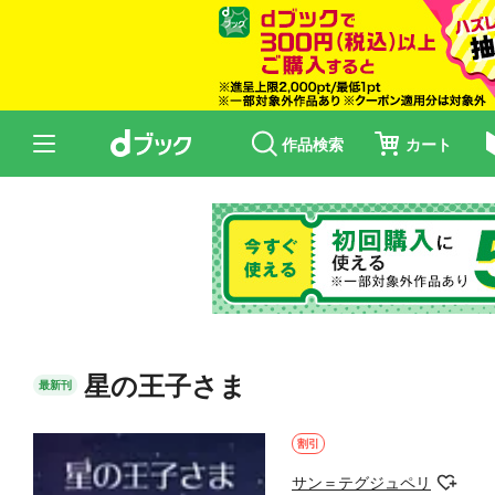
作品検索
カート
星の王子さま
最新刊
割引
サン＝テグジュペリ