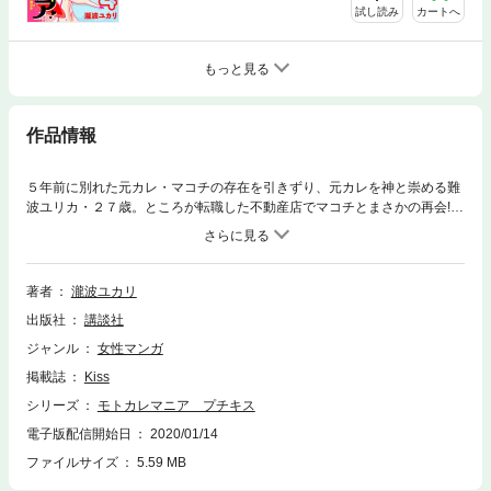
試し読み
カートへ
もっと見る
作品情報
５年前に別れた元カレ・マコチの存在を引きずり、元カレを神と崇める難
波ユリカ・２７歳。ところが転職した不動産店でマコチとまさかの再会!!
５年ぶりの現実のマコチに戸惑うユリカだが、マコチを吹っ切るため、初
めてのお客さんだった山下さんと付き合い始める。一方、マコチの言動に
も心揺さぶられて…！？瀧波ユカリが贈る、爆笑必至のノンストップ・ラ
ブコメディ！
著者
瀧波ユカリ
出版社
講談社
ジャンル
女性マンガ
掲載誌
Kiss
シリーズ
モトカレマニア プチキス
電子版配信開始日
2020/01/14
ファイルサイズ
5.59 MB