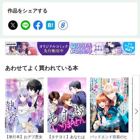
作品をシェアする
あわせてよく買われている本
【単行本】おデブ悪女
【タテヨミ】あなたは
バッドエンド目前のヒ
【タ