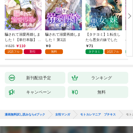
騙されて溺愛再婚しま
騙されて溺愛再婚しま
【タテヨミ】1.転生し
【タ
した！【単行本版】 1
した！ 第1話
たら悪女の妹でした
の私
巻
825
110
0
71
7
試読フル
割引
無料
タテヨミ
試読フル
タ
新刊配信予定
ランキング
キャンペーン
無料
漫画無料試し読みならdブック
女性マンガ
モトカレマニア プチキス
モト