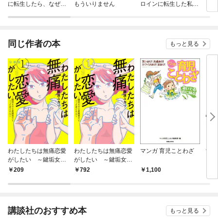
に転生したら、なぜか
もういりません
ロインに転生した私、
リ〜
ラスボス王子様に執着
今世では恋愛するつも
されています
りがチートな兄が離し
てくれません！？@C
OMIC
同じ作者の本
もっと見る
わたしたちは無痛恋愛
わたしたちは無痛恋愛
マンガ 育児ことわざ
女だ
がしたい ～鍵垢女子
がしたい ～鍵垢女子
そ
と星屑男子とフェミお
と星屑男子とフェミお
209
792
1,100
2,
じさん～ 分冊版
じさん～（１）
（１）
講談社のおすすめ本
もっと見る