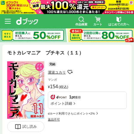
作品検索
カート
はじめての方へ
モトカレマニア プチキス（１１）
完結
瀧波ユカリ
マンガ
154
(税込)
1
pt
獲得
ポイント詳細
dカード利用でさらにポイント+2%
返品不可
試し読み