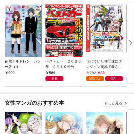
徒然チルドレン カラ
ベストカー ２０２６
信じていた仲間達にダ
魔女
ー版（１）
年 ９月１０日号
ンジョン奥地で殺され
かけたがギフト『無限
589
792
88
7
990
ガチャ』でレベル９９
新着
試読フル
割引
試
９９の仲間達を手に入
れて元パーティーメン
バーと世界に復讐＆
『ざまぁ！』します！
女性マンガのおすすめ本
もっと見る
（１）