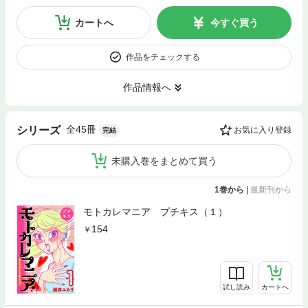
カートへ
今すぐ買う
作品をチェックする
作品情報へ
全45冊
シリーズ
お気に入り登録
完結
未購入巻をまとめて買う
1巻から
|
最新刊から
モトカレマニア プチキス（１）
154
試し読み
カートへ