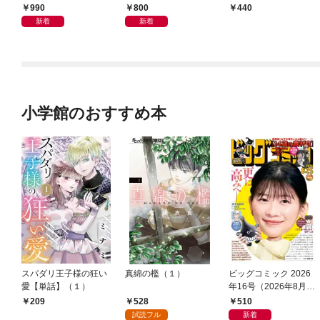
990
800
440
新着
新着
小学館のおすすめ本
スパダリ王子様の狂い
真綿の檻（１）
ビッグコミック 2026
愛【単話】（１）
年16号（2026年8月7
日発売）
528
510
209
試読フル
新着