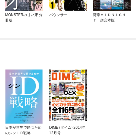
MONSTERの甘い牙 分
バウンサー
湾岸ＭＩＤＮＩＧＨ
冊版
Ｔ 超合本版
日本が世界で勝つため
DIME (ダイム) 2014年
のシンＩＤ戦略
12月号