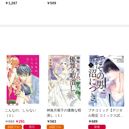
1,287
509
こんなの、しらない
神無月紫子の優雅な暇
プチコミック【デジタ
（１）
潰し（１）
ル限定 コミックス試し
読み特典付き】 2026
583
291
583
689
年9月号（2026年8月7
試読フル
割引
試読フル
新着