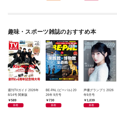
趣味・スポーツ雑誌のおすすめ本
週刊TVガイド 2026年
BE-PAL (ビーパル) 20
声優グランプリ 2026
8/14号 関東版
26年 9月号
年9月号
589
730
1,039
新着
新着
新着