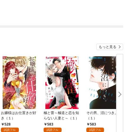
もっと見る
お嬢様はお仕置きが好
極と蕾～極道と恋を知
その男、沼につき。
き（１）
らない人妻と～（１）
（１）
528
583
583
試読フル
試読フル
試読フル