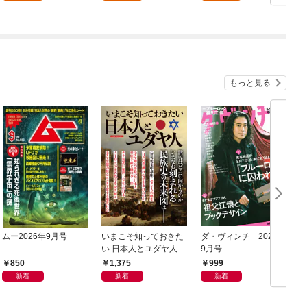
もっと見る
ムー2026年9月号
いまこそ知っておきた
ダ・ヴィンチ 2026年
L
い 日本人とユダヤ人
9月号
0
850
1,375
999
新着
新着
新着