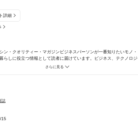
ト詳細
%
シン・クオリティー・マガジンビジネスパーソンが一番知りたいモノ・
暮らしに役立つ情報として読者に届けています。ビジネス、テクノロジ
エンタメ、カルチャーまで、WEB3.0時代の最新トレンドを発信するリ
版には付録はつきません。※電子版からは応募できない懸賞などがござい
、一部マスキングしている写真、掲載順序が違うページなどがある場合
使いの端末によっては、一部読みづらい場合がございます。
雑誌
/15