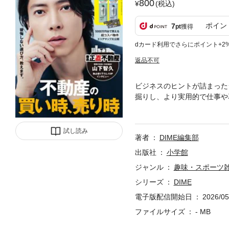
800
(税込)
ポイン
7
pt
獲得
dカード利用でさらにポイント+2
返品不可
ビジネスのヒントが詰まった
掘りし、より実用的で仕事や
ョン、プロダクト、マネー、
レンドメディアです。※電子
では、掲載されないページや
試し読み
著者
DIME編集部
この作品はカラー版です。お
出版社
小学館
ジャンル
趣味・スポーツ
シリーズ
DIME
電子版配信開始日
2026/05
ファイルサイズ
- MB