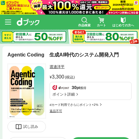
作品検索
カート
はじめての方へ
Agentic Coding 生成AI時代のシステム開発入門
渡邉洋平
3,300
(税込)
30
pt
獲得
ポイント詳細
dカード利用でさらにポイント+2%
返品不可
試し読み