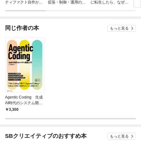
ティファクト自作から
拡張・制御・運用の手
に転生したら、なぜか
もう
MCPサーバー構築ま
引き
ラスボス王子様に執着
で Claude AIエージ
されています
ェント開発入門
同じ作者の本
もっと見る
Agentic Coding 生成
AI時代のシステム開発
入門
3,300
SBクリエイティブのおすすめ本
もっと見る