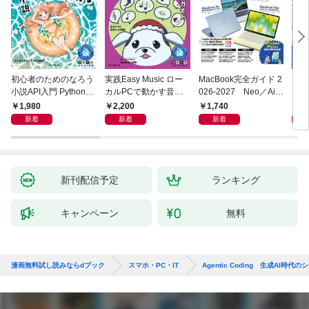
初心者のためのなろう
実践Easy Music ロー
MacBook完全ガイド 2
プロ
小説API入門 Pythonで
カルPCで動かす音楽
026-2027 Neo／Air
スタ
作るデータ活用法
生成AI完全ガイド
／Pro対応
決定
1,980
2,200
1,740
2,
TUD
新着
新着
新着
X/i
新刊配信予定
ランキング
キャンペーン
無料
漫画無料試し読みならdブック
スマホ・PC・IT
Agentic Coding 生成AI時