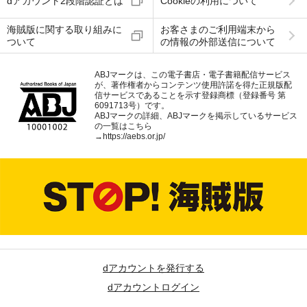
dアカウント2段階認証とは
Cookieの利用について
海賊版に関する取り組みに
お客さまのご利用端末から
ついて
の情報の外部送信について
ABJマークは、この電子書店・電子書籍配信サービス
が、著作権者からコンテンツ使用許諾を得た正規版配
信サービスであることを示す登録商標（登録番号 第
6091713号）です。
ABJマークの詳細、ABJマークを掲示しているサービス
の一覧はこちら
→
https://aebs.or.jp/
dアカウントを発行する
dアカウントログイン