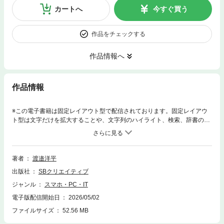
カートへ
今すぐ買う
作品をチェックする
作品情報へ
作品情報
※この電子書籍は固定レイアウト型で配信されております。固定レイアウ
ト型は文字だけを拡大することや、文字列のハイライト、検索、辞書の参
照、引用などの機能が使用できません。 ＃本書の内容 2022年にChatGPT
が登場してから約4年。今も「生成AI」は話題の中心にあり続けていま
す。かつて「もうLLMの話は飽きた」と言っていたプログラマーたちが、
今では「どのLLMがすごいか」「AIエージェントにどう乗るか」「AIをど
著者
渡邉洋平
うコーディングに活かすか」と熱心に語っています。この急激な変化に戸
出版社
SBクリエイティブ
惑っている方も多いのではないでしょうか。 2024年末の時点では、AIに
よるコーディング支援はあくまで「副操縦士（Copilot）」でした。しかし
ジャンル
スマホ・PC・IT
今日のCoding Agentは自らコードを読み書きし、コマンドを実行する「操
電子版配信開始日
2026/05/02
縦士（Pilot）」へと進化しています。エンジニアリングの舵取りは、もは
やエンジニアではなくAIが中心になるのかもしれません。 こうした大きな
ファイルサイズ
52.56 MB
潮流の中で、私たちに求められるのは、AIエージェントをやみくもに排斥