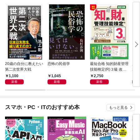
20歳の自分に教えたい
恐怖の民俗学
最短合格 知的財産管理
脳は
第二次世界大戦
技能検定(R)３級 改訂
れな
２版
1,100
1,045
2,750
1,
新着
新着
新着
スマホ・PC・ITのおすすめ本
もっと見る