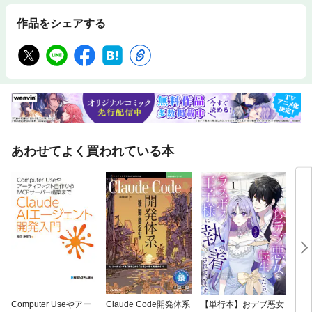
することでも、シンギュラリティを盲信することでもありません。「シス
テム開発にAIエージェントがある前提の時代」に向けて、自分自身のスタ
作品をシェアする
イルをどう変え、どう成長していくかを考えることです。 生成AI、とりわ
けAIエージェントがもたらすこの変革期に、ITエンジニアはどう向き合え
ばよいのか。本書ではハンズオンによる具体的な利用例を示しながら、そ
の道筋を描いていきます。 ＃本書の目的 ● Coding Agentについての基本
的な概念を整理する。 ● Vibe Codingを体験し、Coding Agentの性能を体
感する。 ● Agentic Codingで開発を進め、実践的なCoding Agentの使い方
を理解する。 ※カバー画像が異なる場合があります。
あわせてよく買われている本
Computer Useやアー
Claude Code開発体系
【単行本】おデブ悪女
【タ