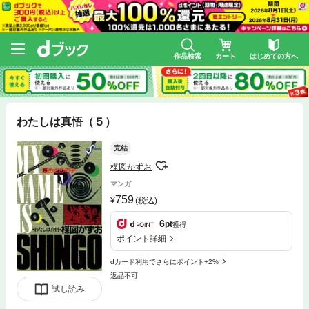
作品検索
カート
はじめての方へ
わたしは真悟（５）
完結
楳図かずお
マンガ
759
(税込)
6
pt
獲得
ポイント詳細
dカード利用でさらにポイント+2%
返品不可
試し読み