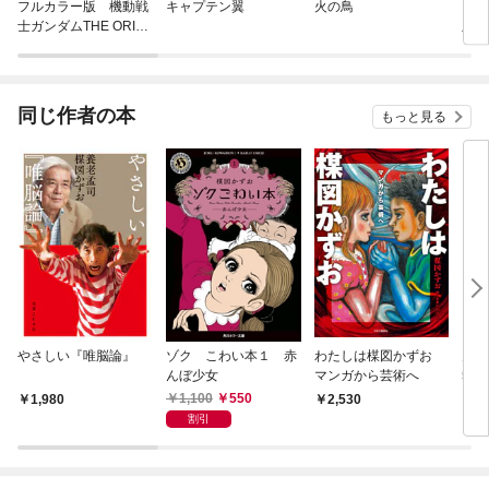
フルカラー版 機動戦
キャプテン翼
火の鳥
うる
士ガンダムTHE ORIGI
版〕
N
同じ作者の本
もっと見る
やさしい『唯脳論』
ゾク こわい本１ 赤
わたしは楳図かずお
月刊
んぼ少女
マンガから芸術へ
5年
27
1,100
550
1,980
2,530
7
割引