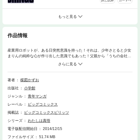
試し読み
カートへ
もっと見る
作品情報
産業用ロボットが、ある日突然意識を持った！それは、少年さとると少女
まりんの純粋な心が作り出した意識でもあった！父親から「うちの会社に
ロボットが入社する」と聞いたさとるは、興味津々。モンローと名付けら
れたロボットとさとるは出会うが！？待望の第5巻配信！
著者
楳図かずお
出版社
小学館
ジャンル
青年マンガ
レーベル
ビッグコミックス
掲載誌
ビッグコミックスピリッツ
シリーズ
わたしは真悟
電子版配信開始日
2014/12/15
ファイルサイズ
51.74 MB