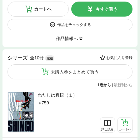
カートへ
今すぐ買う
作品をチェックする
作品情報へ
全10冊
シリーズ
お気に入り登録
完結
未購入巻をまとめて買う
1巻から
|
最新刊から
わたしは真悟（１）
759
試し読み
カートへ