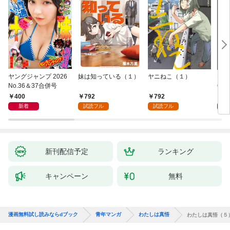
ヤングジャンプ 2026
妹は知っている（１）
ヤニねこ（１）
モー
No.36＆37合併号
6・3
日発
400
792
792
4
新着
試読フル
試読フル
新刊配信予定
ランキング
キャンペーン
無料
漫画無料試し読みならdブック
青年マンガ
わたしは真悟
わたしは真悟（５