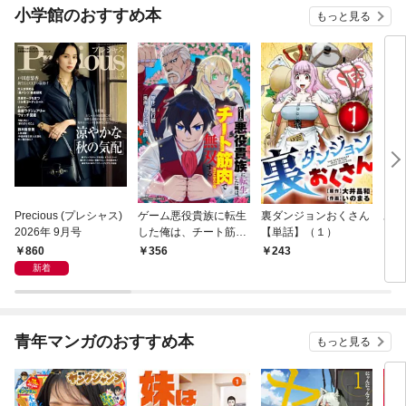
小学館のおすすめ本
もっと見る
Precious (プレシャス)
ゲーム悪役貴族に転生
裏ダンジョンおくさん
あや
2026年 9月号
した俺は、チート筋肉
【単話】（１）
し夫
で無双する【単話】
倉で
860
356
243
1
（１）
る～
新着
青年マンガのおすすめ本
もっと見る