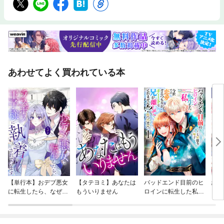
あわせてよく買われている本
【単行本】おデブ悪女
【タテヨミ】あなたは
バッドエンド目前のヒ
結界
に転生したら、なぜか
もういりません
ロインに転生した私、
ラスボス王子様に執着
今世では恋愛するつも
されています
りがチートな兄が離し
てくれません！？@C