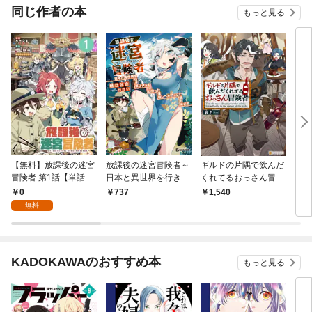
OMIC
同じ作者の本
もっと見る
【無料】放課後の迷宮
放課後の迷宮冒険者～
ギルドの片隅で飲んだ
魔術
冒険者 第1話【単話
日本と異世界を行き来
くれてるおっさん冒険
１
版】
できるようになった僕
者
0
9
737
1,540
はレベルアップに勤し
無料
試
みます～
KADOKAWAのおすすめ本
もっと見る