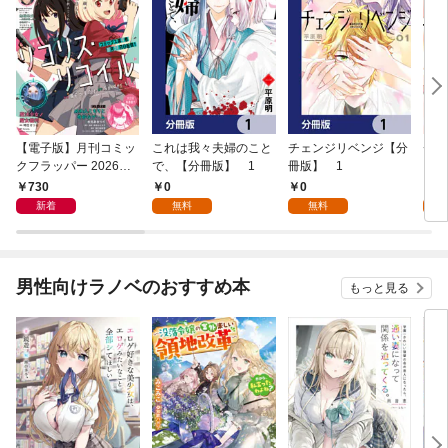
【電子版】月刊コミッ
これは我々夫婦のこと
チェンジリベンジ【分
チェ
クフラッパー 2026年9
で、【分冊版】 1
冊版】 1
月号
730
0
0
7
新着
無料
無料
試
男性向けラノベのおすすめ本
もっと見る