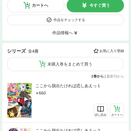
カートへ
今すぐ買う
作品をチェックする
作品情報へ
シリーズ
全4冊
お気に入り登録
未購入巻をまとめて買う
1巻から
|
最新刊から
ここから脱出たければ恋しあえっ１
660
試し読み
カートへ
ここから脱出たければ恋しあえっ２