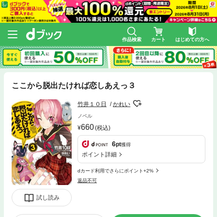
作品検索
カート
はじめての方へ
ここから脱出たければ恋しあえっ３
竹井１０日
かれい
ノベル
660
(税込)
6
pt
獲得
ポイント詳細
dカード利用でさらにポイント+2%
返品不可
試し読み