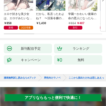
エロゲ好きな美少女
だから、私言ったわよ
学園一かわいい後輩の
くた
は、エロゲみたいなこ
ね？ 〜没落令嬢の案
命の恩人になったら、
ども
と全部シてほしい【電
外楽しい領地改革〜
通い妻になって関係を
858
814
407
8
1,430
子ＳＳ特典付き】
迫ってくる。
新着
試読増量
割引
新刊配信予定
ランキング
キャンペーン
無料
漫画無料試し読みならdブック
男性向けラノベ
ここから脱出たければ恋しあえっ
アプリならもっと便利で快適に！