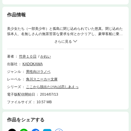
作品情報
美少女たち（一部美少年）と孤島に閉じ込められていた悠真。閉じ込めた
張本人、名無しさんの無茶苦茶な要求を何とかクリアし、豪華客船に乗り
込んで脱出完了……と思いきや、それは新たな密室の始まりだった！ 先
へ進むためのヒントはキスと引き替えだと知り、誰が最初に悠真とキスす
るかで大騒ぎ。修羅場のガチ度も悠真の変態度もヒートアップ!? そして
現れた黒幕、新・名無しさんの正体とは……。恋と謎が絡み合いまくりの
著者
竹井１０日
かれい
第３巻！
出版社
KADOKAWA
ジャンル
男性向けラノベ
レーベル
角川スニーカー文庫
シリーズ
ここから脱出たければ恋しあえっ
電子版配信開始日
2014/07/13
ファイルサイズ
10.57 MB
作品をシェアする