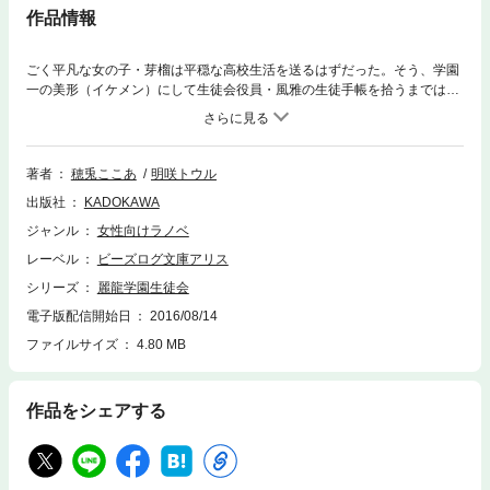
作品情報
ごく平凡な女の子・芽榴は平穏な高校生活を送るはずだった。そう、学園
一の美形（イケメン）にして生徒会役員・風雅の生徒手帳を拾うまでは。
彼から一目ぼれ宣言を受けると、その後もクセあり役員たちと次々にフラ
グ立ち！ ついには最強と名高い生徒会長・颯まで降臨して……!? で
も、わたしは絶対目立ってはいけない。秘密を隠したワケあり少女は、乱
立する恋愛フラグから逃げられるのか？ 胸キュン必至の逆ハー学園ラブ
著者
穂兎ここあ
明咲トウル
★
出版社
KADOKAWA
ジャンル
女性向けラノベ
レーベル
ビーズログ文庫アリス
シリーズ
麗龍学園生徒会
電子版配信開始日
2016/08/14
ファイルサイズ
4.80 MB
作品をシェアする