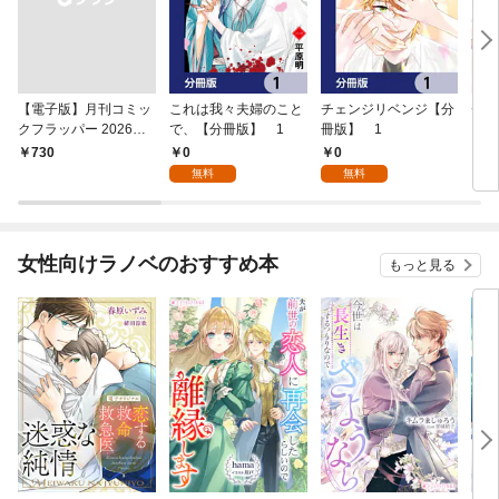
【電子版】月刊コミッ
これは我々夫婦のこと
チェンジリベンジ【分
チェ
クフラッパー 2026年9
で、【分冊版】 1
冊版】 1
月号
0
0
￥730
7
無料
無料
女性向けラノベのおすすめ本
もっと見る