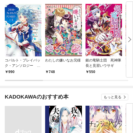
コバルト・プレイバッ
わたしの嫌いなお兄様
銀の竜騎士団 死神隊
百花
ク・アンソロジー ｐ
長と見習いウサギ
念発
ａｒｔ １
願！
990
748
550
6
KADOKAWAのおすすめ本
もっと見る