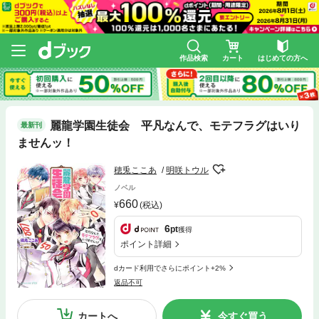
作品検索
カート
はじめての方へ
麗龍学園生徒会 平凡なんで、モテフラグはいり
最新刊
ませんッ！
穂兎ここあ
明咲トウル
ノベル
660
(税込)
6
pt
獲得
ポイント詳細
dカード利用でさらにポイント+2%
返品不可
カートへ
今すぐ買う