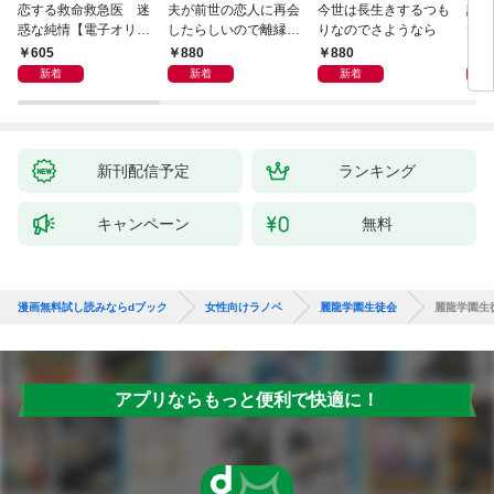
恋する救命救急医 迷
夫が前世の恋人に再会
今世は長生きするつも
話し
惑な純情【電子オリジ
したらしいので離縁し
りなのでさようなら
でし
ナル】
ます
605
880
880
1,
新着
新着
新着
新刊配信予定
ランキング
キャンペーン
無料
漫画無料試し読みならdブック
女性向けラノベ
麗龍学園生徒会
麗龍学園生
アプリならもっと便利で快適に！