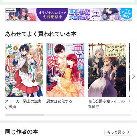
あわせてよく買われている本
ストーカー騎士の誠実
悪女は変化する
傷心公爵令嬢レイラの
時計
な求婚
逃避行
同じ作者の本
もっと見る