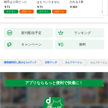
相手は上司だった
はもういりません
される 1巻
い 
71
71
1
363
タテヨミ
試読フル
タテヨミ
試読フル
試
新刊配信予定
ランキング
キャンペーン
無料
漫画無料試し読みならdブック
女性マンガ
カムフラージュ
カムフラージュ
アプリならもっと便利で快適に！