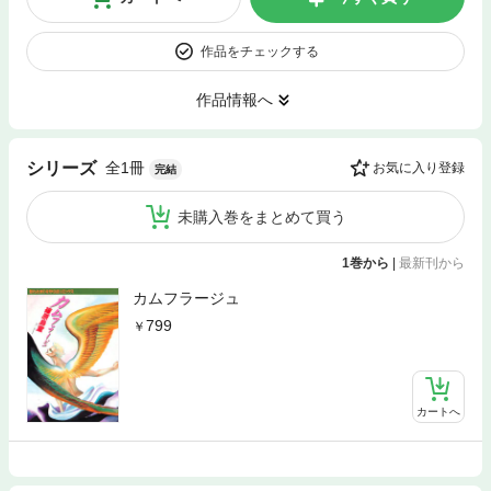
作品をチェックする
作品情報へ
全1冊
シリーズ
お気に入り登録
完結
未購入巻をまとめて買う
1巻から
|
最新刊から
カムフラージュ
799
カートへ