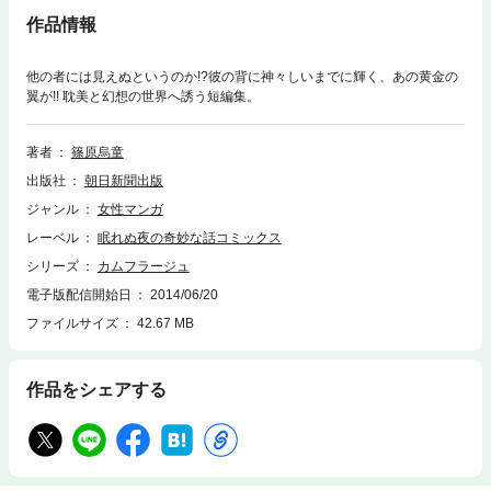
作品情報
他の者には見えぬというのか!?彼の背に神々しいまでに輝く、あの黄金の
翼が!! 耽美と幻想の世界へ誘う短編集。
著者
篠原烏童
出版社
朝日新聞出版
ジャンル
女性マンガ
レーベル
眠れぬ夜の奇妙な話コミックス
シリーズ
カムフラージュ
電子版配信開始日
2014/06/20
ファイルサイズ
42.67 MB
作品をシェアする