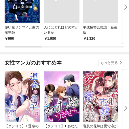
使い魔サンマイと白の
人にはどれほどの本が
平成猿蟹合戦図 新装
Lan
魔導師
いるか
版
涯て
990
￥1,980
￥1,320
￥2,
女性マンガのおすすめ本
もっと見る
【タテヨミ】1.運命の
【タテヨミ】1.あなた
岩肌の花嫁は愛で溶か
愛し