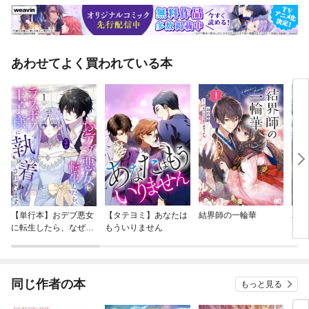
あわせてよく買われている本
【単行本】おデブ悪女
【タテヨミ】あなたは
結界師の一輪華
バッ
に転生したら、なぜか
もういりません
ロイ
ラスボス王子様に執着
今世
されています
りが
てく
OMI
同じ作者の本
もっと見る