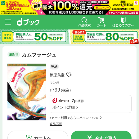
作品検索
カート
はじめての方へ
カムフラージュ
最新刊
完結
篠原烏童
マンガ
799
(税込)
7
pt
獲得
ポイント詳細
dカード利用でさらにポイント+2%
返品不可
カートへ
今すぐ買う