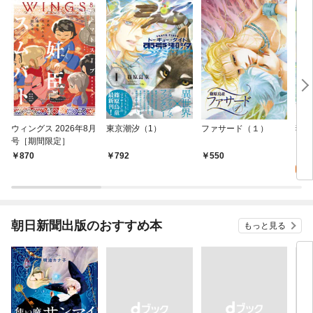
ウィングス 2026年8月
東京潮汐（1）
ファサード（１）
猫将
号［期間限定］
り版
1
870
792
550
試
朝日新聞出版のおすすめ本
もっと見る