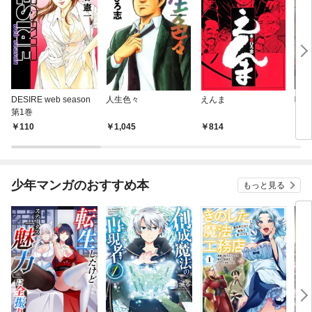
DESIRE web season
人生色々
えんま
呪傀
第1巻
110
1,045
814
2
少年マンガのおすすめ本
もっと見る