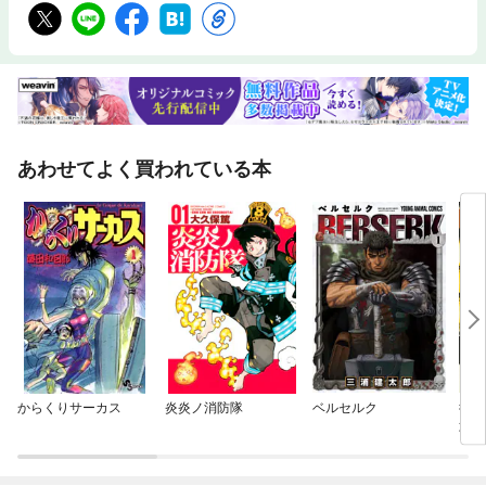
あわせてよく買われている本
からくりサーカス
炎炎ノ消防隊
ベルセルク
復刻
攻の