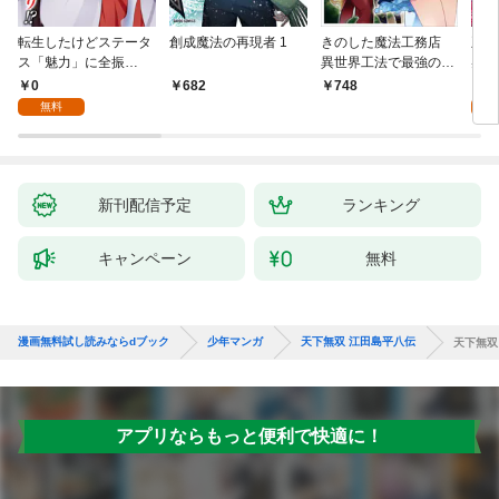
転生したけどステータ
創成魔法の再現者 1
きのした魔法工務店
王位
ス「魅力」に全振
異世界工法で最強の家
兆候
り！？(1)
づくりを（コミック）
入れ
0
0
682
748
１
る。
無料
新刊配信予定
ランキング
キャンペーン
無料
漫画無料試し読みならdブック
少年マンガ
天下無双 江田島平八伝
天下無双
アプリならもっと便利で快適に！