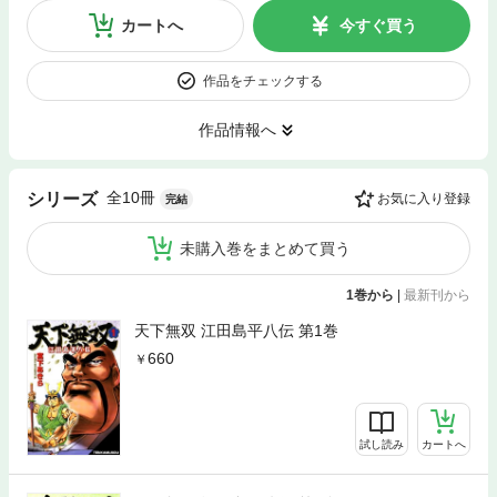
カートへ
今すぐ買う
作品をチェックする
作品情報へ
全10冊
シリーズ
お気に入り登録
完結
未購入巻をまとめて買う
1巻から
|
最新刊から
天下無双 江田島平八伝 第1巻
660
試し読み
カートへ