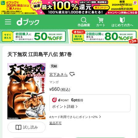
作品検索
カート
はじめての方へ
天下無双 江田島平八伝 第7巻
完結
宮下あきら
マンガ
660
(税込)
6
pt
獲得
ポイント詳細
dカード利用でさらにポイント+2%
返品不可
試し読み