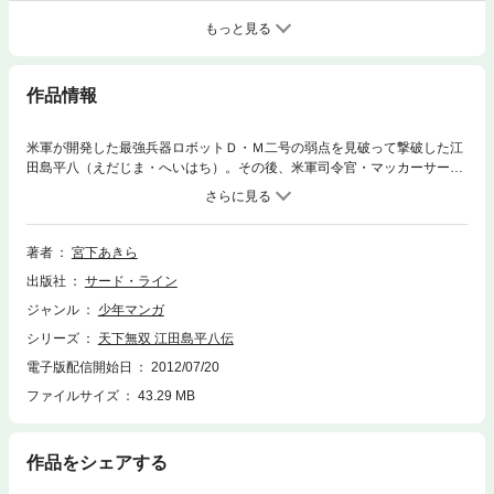
もっと見る
作品情報
米軍が開発した最強兵器ロボットＤ・Ｍ二号の弱点を見破って撃破した江
田島平八（えだじま・へいはち）。その後、米軍司令官・マッカーサーと
一騎打ちとなった平八は、拳銃を武器にするマッカーサーを日本刀で追い
つめるが、多勢の米軍兵士に囲まれてピンチに陥ってしまう。そして虎丸
（とらまる）に時間稼ぎをさせた平八は、Ｄ・Ｍ二号の胴体部分を装着し
て反撃に転じるのだが……！？
著者
宮下あきら
出版社
サード・ライン
ジャンル
少年マンガ
シリーズ
天下無双 江田島平八伝
電子版配信開始日
2012/07/20
ファイルサイズ
43.29 MB
作品をシェアする