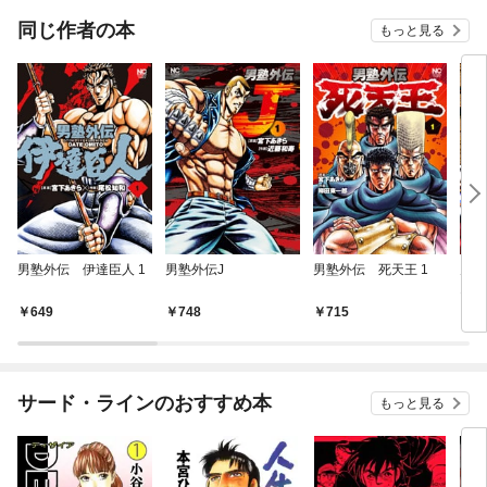
同じ作者の本
もっと見る
男塾外伝 伊達臣人 1
男塾外伝J
男塾外伝 死天王 1
男塾
1
649
748
715
6
サード・ラインのおすすめ本
もっと見る