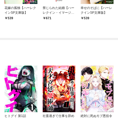
花嫁の孤独【ハーレク
禁じられた結婚【ハー
幸せのそばに【ハーレ
インSP文庫版】
レクイン・イマージュ
クインSP文庫版】
版】
539
671
539
ヒトグイ 第1話
社畜過ぎて仕事を辞め
絶対に死ぬモブ悪役令