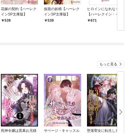
花嫁の契約【ハーレク
仮面の妖精【ハーレク
ヒロインになれなくて
インSP文庫版】
インSP文庫版】
【ハーレクイン・イマ
冊
ージュ版】
539
539
671
もっと見る
死神令嬢は黒幕お兄様
サベージ・キャッスル
堕落聖女に転生した