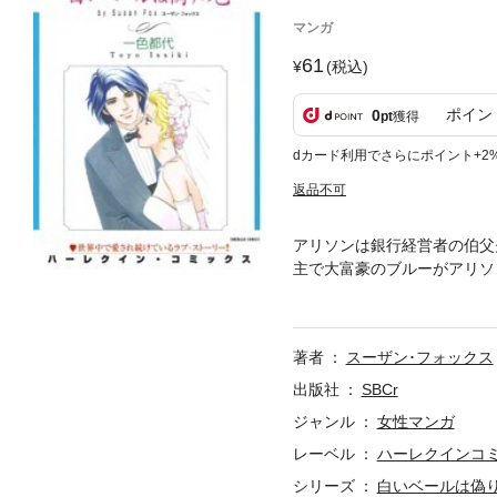
マンガ
61
(税込)
ポイン
0
pt
獲得
dカード利用でさらにポイント+2
返品不可
アリソンは銀行経営者の伯父
主で大富豪のブルーがアリソ
い！」そう思いながらも、伯
著者
スーザン･フォックス
出版社
SBCr
ジャンル
女性マンガ
レーベル
ハーレクインコ
シリーズ
白いベールは偽