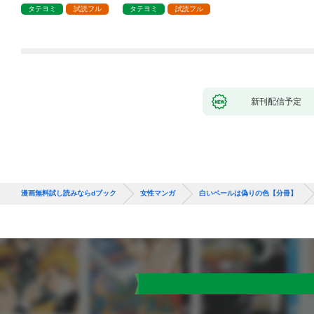
タテヨミ
試読フル
タテヨミ
試読フル
新刊配信予定
漫画無料試し読みならdブック
女性マンガ
白いベールは偽りの色【分冊】