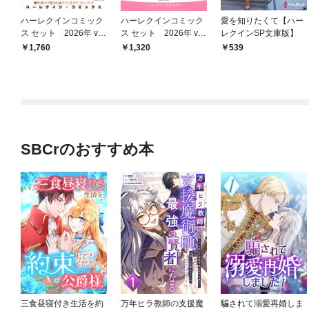
ハーレクインコミック
ハーレクインコミック
愛を知りたくて【ハー
ス セット 2026年 vo
ス セット 2026年 vo
レクインSP文庫版】
l.1055
l.866
1,760
1,320
539
SBCrのおすすめ本
三食昼寝付き生活を約
万年ヒラ教師の支援魔
騙されて溺愛再婚しま