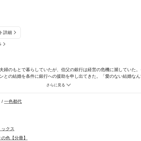
ト詳細
%
夫婦のもとで暮らしていたが、伯父の銀行は経営の危機に瀕していた。
ンとの結婚を条件に銀行への援助を申し出てきた。「愛のない結婚なん
父夫婦のためにブルーの屋敷に向かったアリソンだったが・・・。
一色都代
ミックス
りの色【分冊】