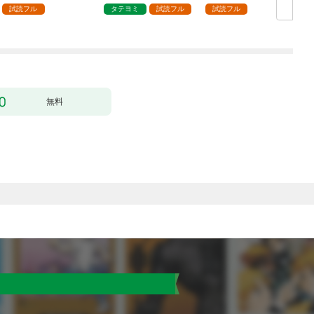
試読フル
タテヨミ
試読フル
試読フル
無料