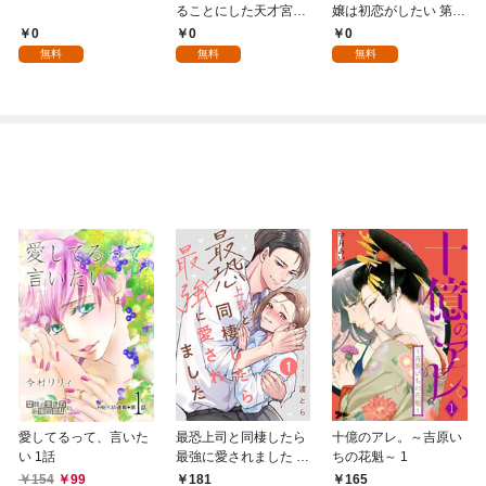
ることにした天才宮廷
嬢は初恋がしたい 第1
魔術師～辺境の地でス
話
0
0
0
ローライフを夢見る
無料
無料
無料
が、不届き者を倒して
いたら『最果ての魔
女』と呼ばれるように
なる～ 第1話
愛してるって、言いた
最恐上司と同棲したら
十億のアレ。～吉原い
い 1話
最強に愛されました 1
ちの花魁～ 1
巻
154
99
181
165