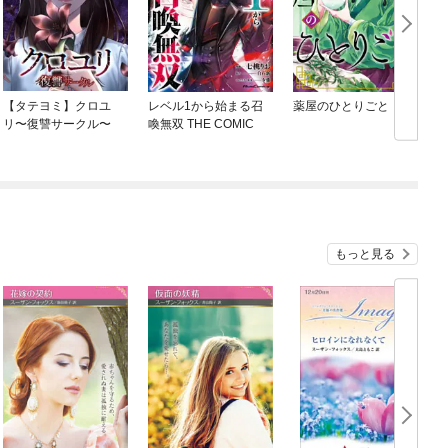
【タテヨミ】クロユ
レベル1から始まる召
薬屋のひとりごと
リ〜復讐サークル〜
喚無双 THE COMIC
もっと見る