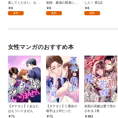
束してください、公爵
術師、最強の賢者にな
した！ 第1話
様 1話
る～不人気の支援魔術
0
0
0
師は給料泥棒だと魔術
無料
無料
無料
大学をクビになった
が、出世した元教え子
たちのおかげで何も困
らない件～ 第1話
女性マンガのおすすめ本
【タテヨミ】1.あなた
【タテヨミ】1.運命の
岩肌の花嫁は愛で溶か
はもういりません
相手は上司だった
される 1巻
71
71
363