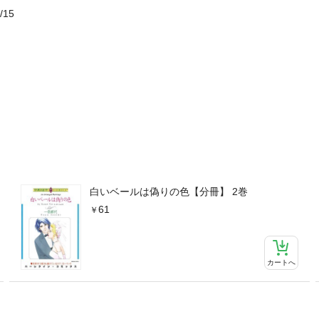
/15
白いベールは偽りの色【分冊】 2巻
61
カートへ