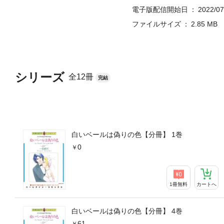
電子版配信開始日
2022/07
ファイルサイズ
2.85 MB
シリーズ
全12冊
完結
白いベールは偽りの色【分冊】 1巻
0
1冊無料
カートへ
白いベールは偽りの色【分冊】 4巻
61