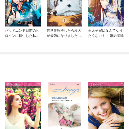
バッドエンド目前のヒ
異世界転移したら愛犬
王太子妃になんてなり
ロインに転生した私、
が最強になりました ～
たくない！！ 婚約者編
今世では恋愛するつも
シルバーフェンリルと
りがチートな兄が離し
俺が異世界暮らしを始
てくれません！？@C
めたら～ THE COMIC
OMIC