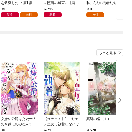
を救済したい 第1話
～堕落の迷宮～【電子
私、3人の従者たちに
単行本版】 第1巻
抱かれて困ってます 第
0
715
0
1話
新着
無料
新着
無料
もっと見る
女嫌い公爵はただ一人
【タテヨミ】1.ニセモ
真綿の檻（１）
の令嬢にのみ恋をする
ノ皇女に執着しないで
む
（分冊版）第１話
0
71
528