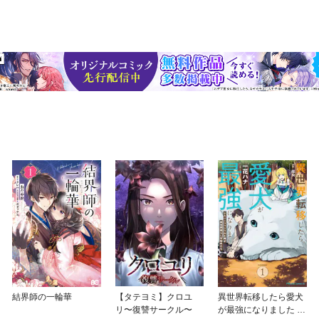
結界師の一輪華
【タテヨミ】クロユ
異世界転移したら愛犬
リ〜復讐サークル〜
が最強になりました ～