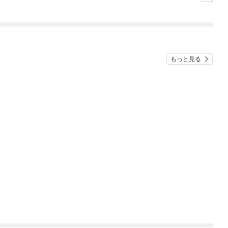
ぎて逃げ出したい(私た
ち犬猿の仲でしたよ
ね！？)
もっと見る