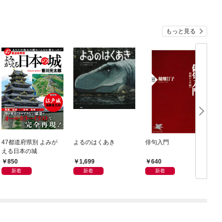
もっと見る
47都道府県別 よみが
よるのはくあき
俳句入門
える日本の城
850
1,699
640
新着
新着
新着