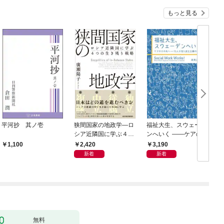
もっと見る
平河抄 其ノ壱
狭間国家の地政学―ロ
福祉大生、スウェーデ
シア近隣国に学ぶ４つ
ンへいく ――ケアのそ
の生き残り戦略
の先へ――15人が見た
2,420
3,190
1,100
民主主義の景色――
新着
新着
無料