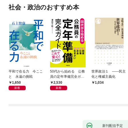
社会・政治のおすすめ本
平和で在る力 今ここ
50代から始める 公務
世界政治１ ――民主
と 永遠の挑戦
員の定年準備完全ガイ
化と権威主義化
ド
1,650
2,530
1,034
新着
新着
新刊配信予定