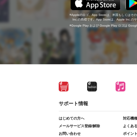
Appleのロゴ、App Storeは、米国もしくはそ
Inc.の商標です。App Storeは、Apple In
Google Play および Google Play ロゴは Go
サポート情報
はじめての方へ
対応機
メールサービス登録/解除
よくあ
お問い合わせ
ポイン