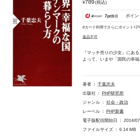
789
(税込)
ポイン
7
pt
獲得
dカード利用でさらにポイント+2
返品不可
『マッチ売りの少女』にある
よって、いまや「国民の幸福
ういうものなのか？ デンマ
ンデルセン童話を手がかりに
著者
千葉忠夫
出版社
PHP研究所
ジャンル
社会・政治
レーベル
PHP新書
電子版配信開始日
2014/07
ファイルサイズ
6.14 MB