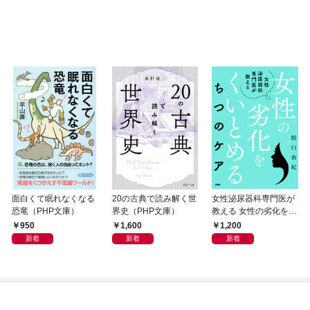
面白くて眠れなくなる
20の古典で読み解く世
女性泌尿器科専門医が
恐竜（PHP文庫）
界史（PHP文庫）
教える 女性の劣化をく
いとめる ちつのケア
950
1,600
1,200
新着
新着
新着