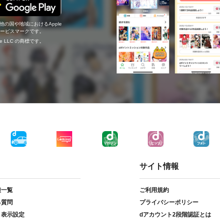
の他の国や地域におけるApple
c.のサービスマークです。
ogle LLC の商標です。
サイト情報
種一覧
ご利用規約
る質問
プライバシーポリシー
ト表示設定
dアカウント2段階認証とは