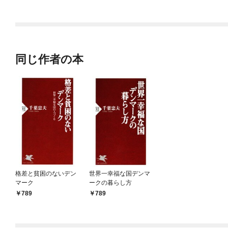
ラスボス王子様に執着
今世では恋愛するつも
されています
りがチートな兄が離し
てくれません！？@C
OMIC
同じ作者の本
格差と貧困のないデン
世界一幸福な国デンマ
マーク
ークの暮らし方
789
789