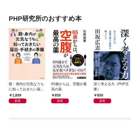
PHP研究所のおすすめ本
親・身内が元気なうち
65歳からは、空腹が最
深く考える力（PHP文
に知っておきたい届
高の薬
庫）
出・手続きの準備（き
1,899
850
850
ずな出版）
新着
新着
新着