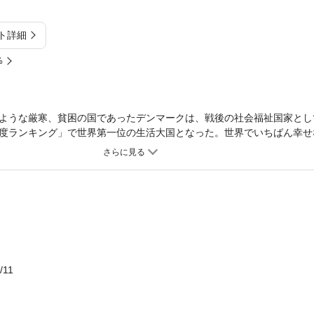
ト詳細
%
ような厳寒、貧困の国であったデンマークは、戦後の社会福祉国家とし
度ランキング」で世界第一位の生活大国となった。世界でいちばん幸せ
ークにあって日本にないものとは何か？ デンマーク人の心に二百年間
、自由、自律、責任、貧困、政治、教育、社会、福祉などの問題につい
/11