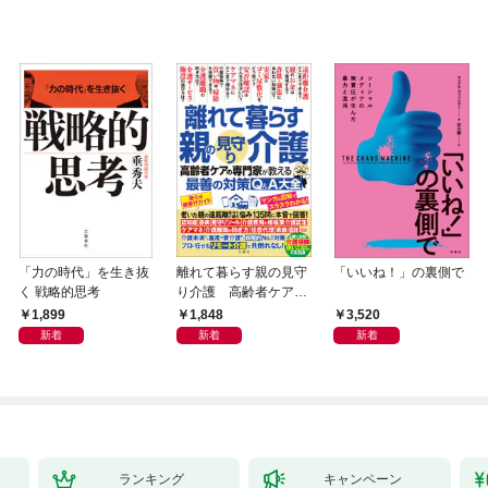
「力の時代」を生き抜
離れて暮らす親の見守
「いいね！」の裏側で
く 戦略的思考
り介護 高齢者ケアの
専門家が教える最善の
1,899
1,848
3,520
対策Q＆A大全
新着
新着
新着
ランキング
キャンペーン