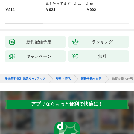
鬼を飼ってます おけ
お宿
の弦
いの戯作手帖
814
924
902
8
新刊配信予定
ランキング
キャンペーン
無料
漫画無料試し読みならdブック
歴史・時代
信長を操った男
信長を操った男
アプリならもっと便利で快適に！