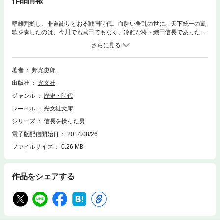
作品情報
群雄割拠し、非道罷りとおる戦国時代。血腥い争乱の世に、天下統一の凱
歌を奏したのは、今川でも武田でもなく、冷酷な将・織田信長であった。
桶狭間を血に染め、比叡山を炎の地獄絵図に変えた男……だが、信長の背
後には、彼を操り、世を乱す怪しの幻術師・修羅丸がいた！ かつてなき
烈しい戦時を生きた梟雄たちと、夢幻の人世を描きだす、著者会心の大河
小説。
著者
邦光史郎
出版社
光文社
ジャンル
歴史・時代
レーベル
光文社文庫
シリーズ
信長を操った男
電子版配信開始日
2014/08/26
ファイルサイズ
0.26 MB
作品をシェアする