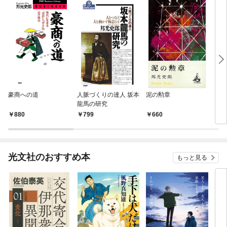
豪商への道
人脈づくりの達人 坂本
泥の勲章
巨人
龍馬の研究
880
799
660
6
光文社のおすすめ本
もっと見る