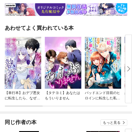
あわせてよく買われている本
【単行本】おデブ悪女
【タテヨミ】あなたは
バッドエンド目前のヒ
結界
に転生したら、なぜか
もういりません
ロインに転生した私、
ラスボス王子様に執着
今世では恋愛するつも
されています
りがチートな兄が離し
てくれません！？@C
OMIC
同じ作者の本
もっと見る