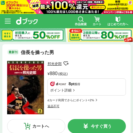
作品検索
カート
はじめての方へ
信長を操った男
最新刊
邦光史郎
880
(税込)
8
pt
獲得
ポイント詳細
dカード利用でさらにポイント+2%
返品不可
カートへ
今すぐ買う