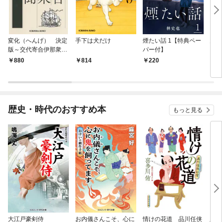
変化（へんげ） 決定
手下は犬だけ
煙たい話 1【特典ペー
鬼役
版～交代寄合伊那衆異
パー付】
聞（1）～
880
814
220
7
歴史・時代のおすすめ本
もっと見る
大江戸豪剣侍
お内儀さんこそ、心に
情けの花道 品川任侠
必殺