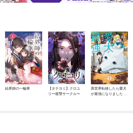
結界師の一輪華
【タテヨミ】クロユ
異世界転移したら愛犬
リ〜復讐サークル〜
が最強になりました ～
シルバーフェンリルと
俺が異世界暮らしを始
めたら～ THE COMIC