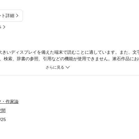
ント詳細
%
大きいディスプレイを備えた端末で読むことに適しています。また、文
、検索、辞書の参照、引用などの機能が使用できません。漱石作品にお
応から我々は何を感得できるか。読者との精神的交渉を心から望んだ漱石の
史・作家論
空間
/25