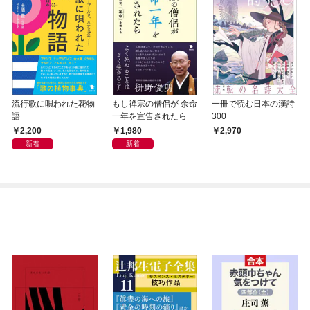
流行歌に唄われた花物
もし禅宗の僧侶が 余命
一冊で読む日本の漢詩
語
一年を宣告されたら
300
2,200
1,980
2,970
新着
新着