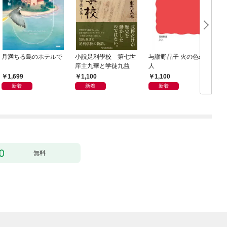
月満ちる島のホテルで
小説足利學校 第七世
与謝野晶子 火の色の歌
庠主九華と学徒九益
人
1,699
1,100
1,100
新着
新着
新着
無料