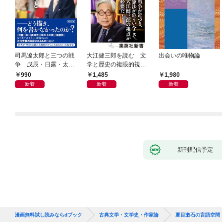
司馬遼太郎と三つの戦
大江健三郎を読む 文
出会いの唯物論
争 戊辰・日露・太平
学と歴史の複眼的視点
洋
から
990
1,485
1,980
新着
新着
新着
新刊配信予定
漫画無料試し読みならdブック
古典文学・文学史・作家論
夏目漱石の言語空間