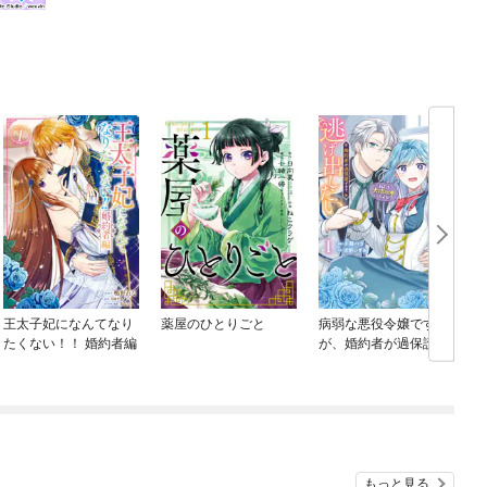
王太子妃になんてなり
薬屋のひとりごと
病弱な悪役令嬢です
たくない！！ 婚約者編
が、婚約者が過保護す
ぎて逃げ出したい(私た
ち犬猿の仲でしたよ
ね！？)
もっと見る