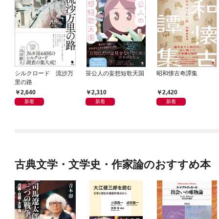
シルクロード 流沙万
笹公人の妄想短歌天国
昭和懐古奇譚集
里の路
2,640
2,310
2,420
新着
新着
新着
古典文学・文学史・作家論のおすすめ本