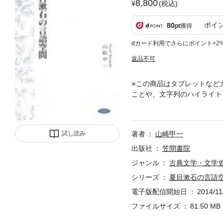
8,800
(税込)
ポイ
80
pt
獲得
dカード利用でさらにポイント+2
返品不可
※この商品はタブレットなど
ことや、文字列のハイライト
筆、”言葉”と”言葉”の照
らかになる。
試し読み
著者
山崎甲一
出版社
笠間書院
ジャンル
古典文学・文学
シリーズ
夏目漱石の言語
電子版配信開始日
2014/11
ファイルサイズ
81.50 MB