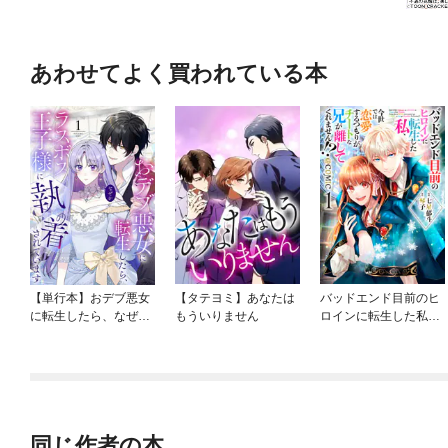
あわせてよく買われている本
【単行本】おデブ悪女
【タテヨミ】あなたは
バッドエンド目前のヒ
に転生したら、なぜか
もういりません
ロインに転生した私、
ラスボス王子様に執着
今世では恋愛するつも
されています
りがチートな兄が離し
てくれません！？@C
OMIC
同じ作者の本