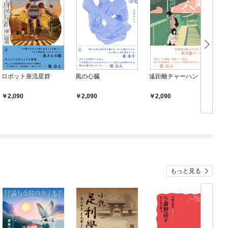
ロボット座流星群
風の心臓
遠距離チャーハン
2,090
2,090
2,090
もっと見る