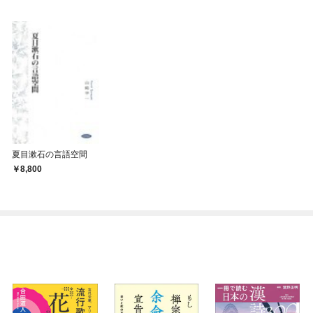
夏目漱石の言語空間
8,800