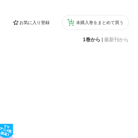
お気に入り登録
未購入巻をまとめて買う
1巻から
|
最新刊から