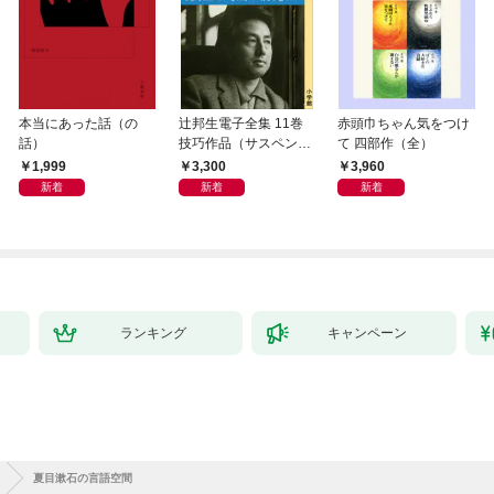
本当にあった話（の
辻邦生電子全集 11巻
赤頭巾ちゃん気をつけ
話）
技巧作品（サスペン
て 四部作（全）
ス・ミステリー） 『眞
1,999
3,300
3,960
晝の海への旅』『黄金
新着
新着
新着
の時刻の滴り』ほか
ランキング
キャンペーン
夏目漱石の言語空間