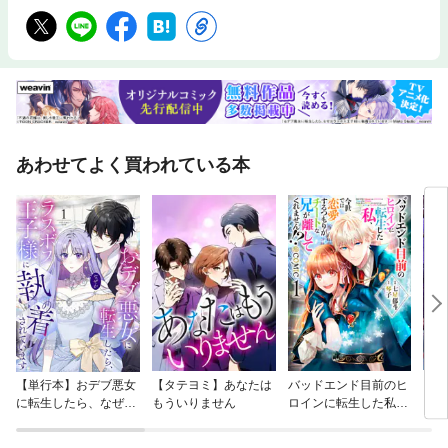
あわせてよく買われている本
【単行本】おデブ悪女
【タテヨミ】あなたは
バッドエンド目前のヒ
【タ
に転生したら、なぜか
もういりません
ロインに転生した私、
リ〜
ラスボス王子様に執着
今世では恋愛するつも
されています
りがチートな兄が離し