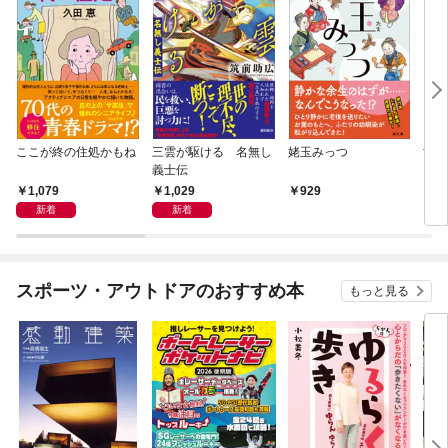
ここが終の住処かもね
三雲が駆ける 名無し
姥玉みっつ
世界
義士伝
DG
会の
1,079
1,029
929
1,
新着
新着
スポーツ・アウトドアのおすすめ本
もっと見る