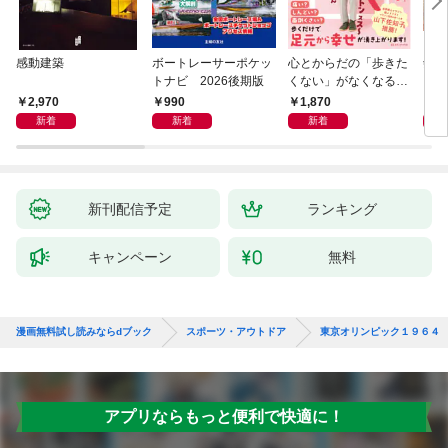
感動建築
ボートレーサーポケッ
心とからだの「歩きた
剣道
トナビ 2026後期版
くない」がなくなる
らせん流 ゆるらく歩
2,970
990
1,870
1,
き
新着
新着
新着
新刊配信予定
ランキング
キャンペーン
無料
漫画無料試し読みならdブック
スポーツ・アウトドア
東京オリンピック１９６４
アプリならもっと便利で快適に！