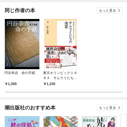
てくれません！？@C
OMIC
同じ作者の本
もっと見る
円谷幸吉 命の手紙
東京オリンピック１９
６４ サムライたちの
挽歌
1,300
1,150
潮出版社のおすすめ本
もっと見る