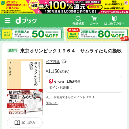
作品検索
カート
はじめての方へ
東京オリンピック１９６４ サムライたちの挽歌
最新刊
松下茂典
1,150
(税込)
10
pt
獲得
ポイント詳細
dカード利用でさらにポイント+2%
返品不可
試し読み