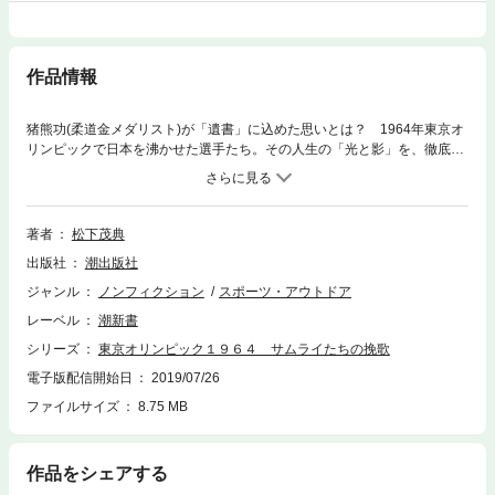
作品情報
猪熊功(柔道金メダリスト)が「遺書」に込めた思いとは？ 1964年東京オ
リンピックで日本を沸かせた選手たち。その人生の「光と影」を、徹底し
た取材で描き出した渾身のノンフィクション!【目次】第1章 竜虎相搏つ―
―神永昭夫VS 猪熊功 (柔道)第2章 永遠のライバル――君原健二VS 円谷幸
吉 (マラソン)第3章 依田郁子――自殺のプレリュード (短距離ハードル)第4
章 自由形スイマー浦上涼子の「変死」 (水泳自由形)第5章 重量挙げの“小さ
著者
松下茂典
な巨人”三宅義信・義行・宏実メダリスト一家の真実 (重量挙げ)第6
出版社
潮出版社
章“鬼”の大松博文と六人の“魔女”たち (バレーボール)あとがき 光は等分の
影を持つ資料 「1964年東京オリンピック全メダリストと成績」
ジャンル
ノンフィクション
スポーツ・アウトドア
レーベル
潮新書
シリーズ
東京オリンピック１９６４ サムライたちの挽歌
電子版配信開始日
2019/07/26
ファイルサイズ
8.75 MB
作品をシェアする