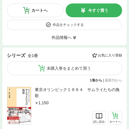
カートへ
今すぐ買う
作品をチェックする
作品情報へ
シリーズ
全1冊
お気に入り登録
未購入巻をまとめて買う
1巻から
|
最新刊から
東京オリンピック１９６４ サムライたちの挽
歌
1,150
試し読み
カートへ