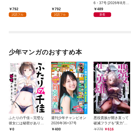
6・37号 [2026年8月6
日発売]
792
792
489
試読フル
試読フル
新着
少年マンガのおすすめ本
ふたりの千佳～完璧な
週刊少年チャンピオン
悪役貴族が開き直って
彼女には秘密がありま
2026年36+37号
破滅フラグを“実力”で
した(1)
叩き折っていたら、い
0
400
770
616