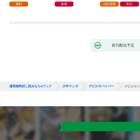
つの間にかヒロイン達
無料
新着
試読増量
割引
から英雄視されるよう
になった件（コミッ
ク） 1巻
新刊配信予定
漫画無料試し読みならdブック
少年マンガ
デビルサバイバー
デビルサバ