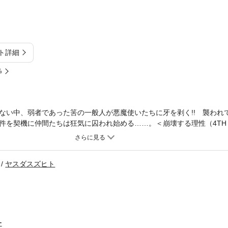
ト詳細
%
ない中、弱者であった筈の一般人が悪魔使いたちに牙を剥く!! 襲われ
件を契機に仲間たちは狂気に囚われ始める……。＜崩壊する理性（4TH 
ヤスダスズヒト
ー