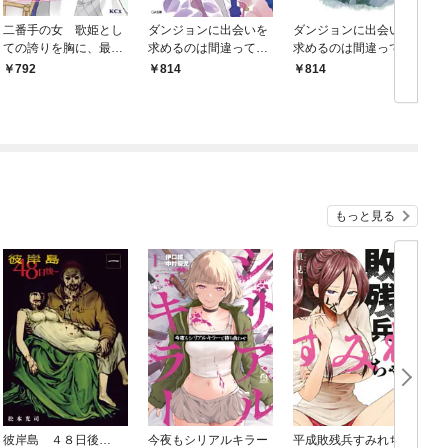
二番手の女 歌姫とし
ダンジョンに出会いを
ダンジョンに出会いを
ての誇りを胸に、最後
求めるのは間違ってい
求めるのは間違ってい
のご奉公をいたします
るだろうか外伝 ソー
るだろうか
792
814
814
（１）
ド・オラトリア
もっと見る
彼岸島 ４８日後…
今夜もシリアルキラー
平成敗残兵すみれちゃ