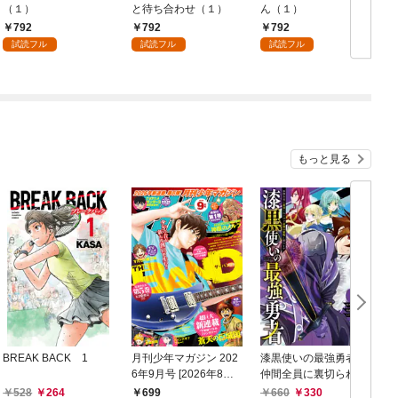
（１）
と待ち合わせ（１）
ん（１）
792
792
792
試読フル
試読フル
試読フル
もっと見る
BREAK BACK 1
月刊少年マガジン 202
漆黒使いの最強勇者
6年9月号 [2026年8月6
仲間全員に裏切られた
日発売]
ので最強の魔物と組み
528
264
699
660
330