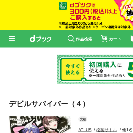
作品検索
カート
デビルサバイバー（４）
完結
ATLUS
松葉サトル
他1名