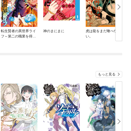
転生賢者の異世界ライ
神のまにまに
虎は龍をまだ喰べな
フ～第二の職業を得
い。
て、世界最強になりま
した～
もっと見る