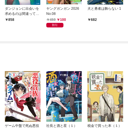
ダンジョンに出会いを
ヤングガンガン 2026
犬と勇者は飾らない 1
求めるのは間違ってい
No.08
るだろうか ファミリ
459
100
858
682
アクロニクル ｅｐｉ
割引
ｓｏｄｅリュー
ゲーム中盤で死ぬ悪役
社長と酒と星（１）
税金で買った本（１）