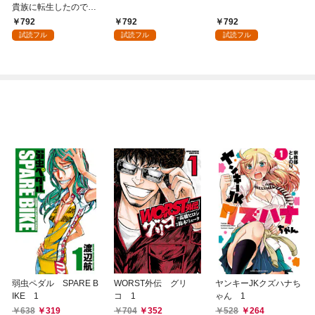
貴族に転生したので、
外れスキル【テイム】
792
792
792
を駆使して最強を目指
試読フル
試読フル
試読フル
してみた（１）
弱虫ペダル SPARE B
WORST外伝 グリ
ヤンキーJKクズハナち
IKE 1
コ 1
ゃん 1
638
319
704
352
528
264