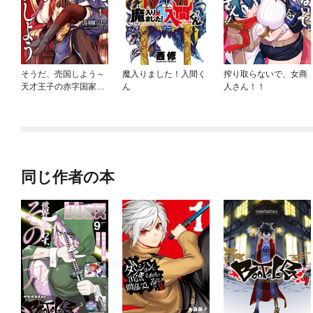
そうだ、売国しよう～
魔入りました！入間く
搾り取らないで、女商
天才王子の赤字国家再
ん
人さん！！
生術～
同じ作者の本