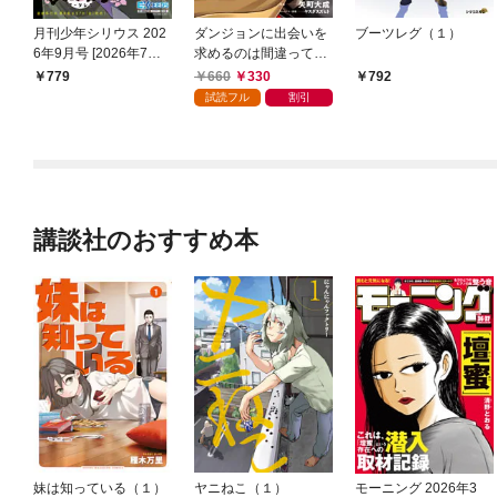
月刊少年シリウス 202
ダンジョンに出会いを
ブーツレグ（１）
6年9月号 [2026年7月2
求めるのは間違ってい
4日発売]
るだろうかII 1巻
660
330
779
792
試読フル
割引
講談社のおすすめ本
妹は知っている（１）
ヤニねこ（１）
モーニング 2026年3