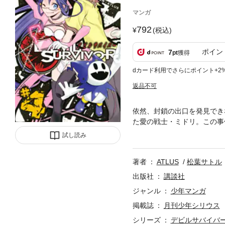
マンガ
792
(税込)
ポイン
7
pt
獲得
dカード利用でさらにポイント+2
返品不可
依然、封鎖の出口を発見でき
た愛の戦士・ミドリ。この事
収録！
試し読み
著者
ATLUS
松葉サトル
出版社
講談社
ジャンル
少年マンガ
掲載誌
月刊少年シリウス
シリーズ
デビルサバイバ