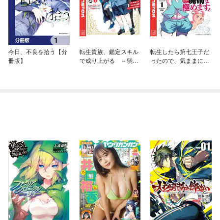
今日、不良を拾う【分
転生貴族、鑑定スキル
転生したら第七王子だ
冊版】
で成り上がる ～弱小
ったので、気ままに魔
領地を受け継いだの
術を極めます
で、優秀な人材を増や
していたら、最強領地
になってた～