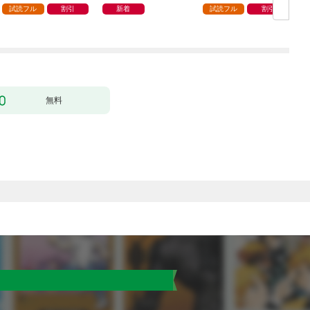
ます 1巻
試読フル
割引
新着
試読フル
割引
無料