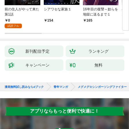
前の住人がやって来た
シアワセな家族１
16年目の復讐～奴らを
ベイ
第1話
地獄に送るまで１
エブ
版】
0
154
165
2
試読フル
新刊配信予定
ランキング
キャンペーン
無料
漫画無料試し読みならdブック
青年マンガ
メグメグ☆シンガーソングファイター
アプリならもっと便利で快適に！