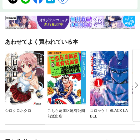
あわせてよく買われている本
シロクロネクロ
こちら葛飾区亀有公園
コロッケ！ BLACK LA
ライ
前派出所
BEL
と始