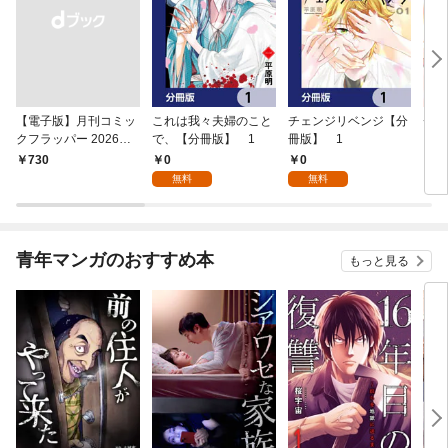
【電子版】月刊コミッ
これは我々夫婦のこと
チェンジリベンジ【分
チェ
クフラッパー 2026年9
で、【分冊版】 1
冊版】 1
月号
0
0
￥730
7
無料
無料
青年マンガのおすすめ本
もっと見る