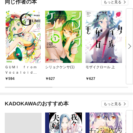
同じ作者の本
もっと見る
ＧＵＭＩ ｆｒｏｍ
シリョクケンサ(1)
モザイクロール 上
弱虫
Ｖｏｃａｌｏｉｄ
（１）
594
627
627
9
KADOKAWAのおすすめ本
もっと見る