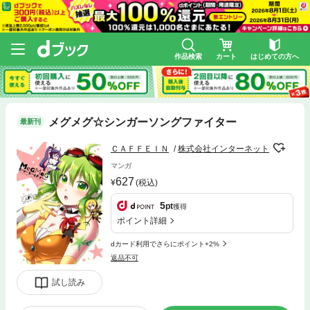
作品検索
カート
はじめての方へ
メグメグ☆シンガーソングファイター
最新刊
ＣＡＦＦＥＩＮ
株式会社インターネット
マンガ
627
(税込)
5
pt
獲得
ポイント詳細
dカード利用でさらにポイント+2%
返品不可
試し読み