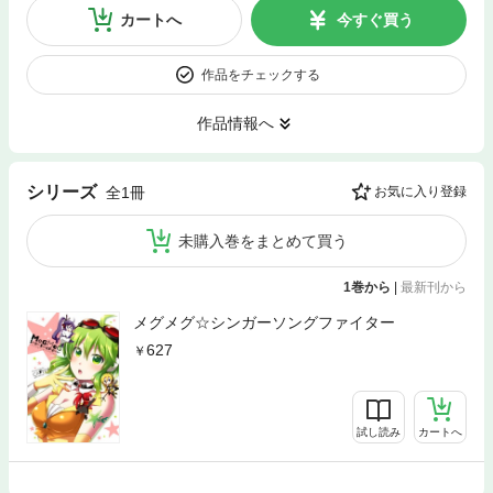
カートへ
今すぐ買う
作品をチェックする
作品情報へ
シリーズ
全1冊
お気に入り登録
未購入巻をまとめて買う
1巻から
|
最新刊から
メグメグ☆シンガーソングファイター
627
試し読み
カートへ