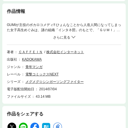
作品情報
GUMIが主役のボカロコメディ!! ひょんなことから人造人間になってしまっ
た女子高生めぐみは、謎の組織「インタネ団」のもとで、「ＧＵＭＩ」と
してアイドルデビューを目指すことに!? 有名Ｐに曲を作ってもらおうと同
人イベントに潜入したり、離島で修業を試みたりと、あの手この手で大奮
闘(≧∇≦) ＧＵＭＩは真のアイドルになれるのか――!？
著者
ＣＡＦＦＥＩＮ
株式会社インターネット
出版社
KADOKAWA
ジャンル
青年マンガ
レーベル
電撃コミックスNEXT
シリーズ
メグメグ☆シンガーソングファイター
電子版配信開始日
2014/07/04
ファイルサイズ
43.14 MB
作品をシェアする