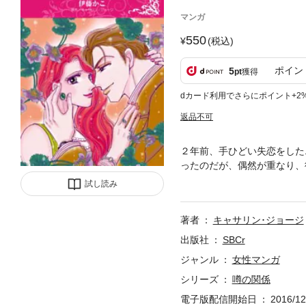
マンガ
550
(税込)
ポイン
5
pt
獲得
dカード利用でさらにポイント+2
返品不可
２年前、手ひどい失恋をした
ったのだが、偶然が重なり、
っくりと動き出しはじめたよ
試し読み
その想いが決定的になると予
が凍りつき…!?
著者
キャサリン･ジョージ
出版社
SBCr
ジャンル
女性マンガ
シリーズ
噂の関係
電子版配信開始日
2016/12