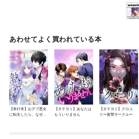
あわせてよく買われている本
【単行本】おデブ悪女
【タテヨミ】あなたは
【タテヨミ】クロユ
に転生したら、なぜか
もういりません
リ〜復讐サークル〜
ラスボス王子様に執着
されています