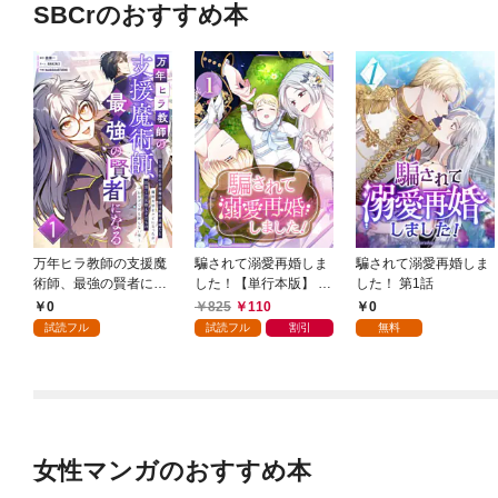
SBCrのおすすめ本
万年ヒラ教師の支援魔
騙されて溺愛再婚しま
騙されて溺愛再婚しま
術師、最強の賢者にな
した！【単行本版】 1
した！ 第1話
る～不人気の支援魔術
巻
0
825
110
0
師は給料泥棒だと魔術
試読フル
試読フル
割引
無料
大学をクビになった
が、出世した元教え子
たちのおかげで何も困
らない件～ 第1話
女性マンガのおすすめ本