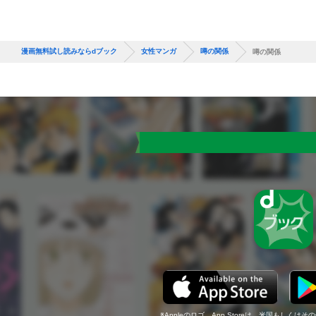
漫画無料試し読みならdブック
女性マンガ
噂の関係
噂の関係
Appleのロゴ、App Storeは、米国もしくはそ