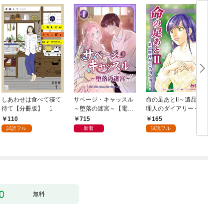
しあわせは食べて寝て
サベージ・キャッスル
命の足あとⅡ～遺品整
待て【分冊版】 1
～堕落の迷宮～【電子
理人のダイアリー～
単行本版】 第1巻
1巻
110
715
165
試読フル
新着
試読フル
無料