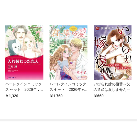
ハーレクインコミック
ハーレクインコミック
いびられ嫁の復讐～父
ス セット 2026年 vo
ス セット 2026年 vo
の遺産は渡しません～
l.841
l.908
1,320
1,760
660