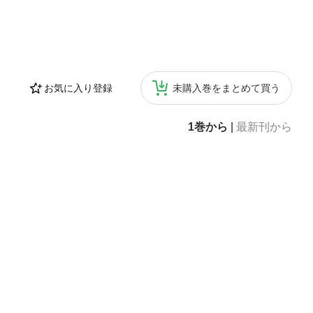
お気に入り登録
未購入巻をまとめて買う
1巻から
|
最新刊から