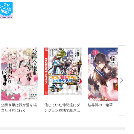
公爵令嬢は我が道を場
信じていた仲間達にダ
結界師の一輪華
当たり的に行く
ンジョン奥地で殺され
かけたがギフト『無限
ガチャ』でレベル９９
９９の仲間達を手に入
れて元パーティーメン