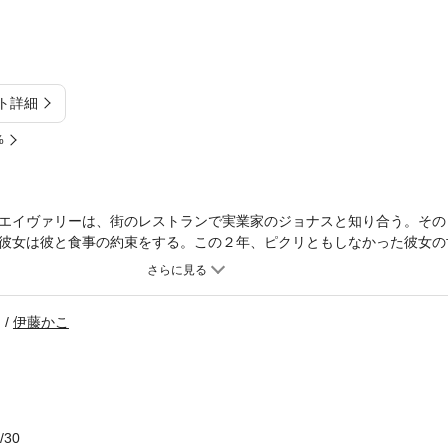
ト詳細
%
エイヴァリーは、街のレストランで実業家のジョナスと知り合う。その
彼女は彼と食事の約束をする。この２年、ピクリともしなかった彼女の
うに感じた。ジョナスと会うたびにエイヴァリーは確かに彼に心惹かれ
感したとき、彼女の前に現れたのは、彼女を捨てた男だった。その瞬間
伊藤かこ
/30