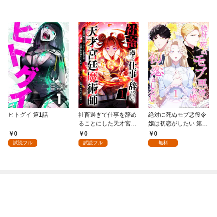
ヒトグイ 第1話
社畜過ぎて仕事を辞め
絶対に死ぬモブ悪役令
ることにした天才宮廷
嬢は初恋がしたい 第1
魔術師～辺境の地でス
話
0
0
0
ローライフを夢見る
試読フル
試読フル
無料
が、不届き者を倒して
いたら『最果ての魔
女』と呼ばれるように
なる～ 第1話