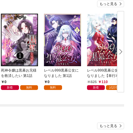
もっと見る
死神令嬢は黒幕お兄様
レベル999黒幕公女に
レベル999黒幕公女に
を救済したい 第1話
なりました 第1話
なりました【単行本
版】 1巻
0
0
825
110
新着
無料
無料
新着
試読増量
もっと見る