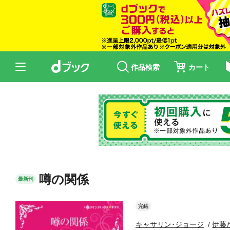
作品検索
カート
噂の関係
最新刊
完結
キャサリン･ジョージ
伊藤