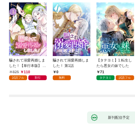
騙されて溺愛再婚しま
騙されて溺愛再婚しま
【タテヨミ】1.転生し
した！【単行本版】 1
した！ 第1話
たら悪女の妹でした
巻
825
110
0
71
試読フル
割引
無料
タテヨミ
試読フル
新刊配信予定