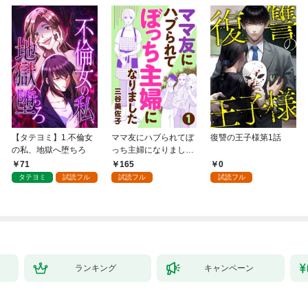
【タテヨミ】1.不倫女
ママ友にハブられてぼ
復讐の王子様第1話
の私、地獄へ堕ちろ
っち主婦になりました
【分冊版】 1
71
165
0
タテヨミ
試読フル
試読フル
試読フル
ランキング
キャンペーン