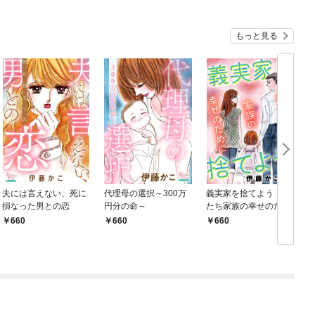
バーと世界に復讐＆
『ざまぁ！』します！
もっと見る
夫には言えない、死に
代理母の選択～300万
義実家を捨てよう！私
損なった男との恋
円分の命～
たち家族の幸せのため
に
660
660
660