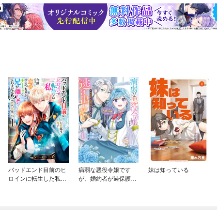
バッドエンド目前のヒ
病弱な悪役令嬢です
妹は知っている
ロインに転生した私、
が、婚約者が過保護す
今世では恋愛するつも
ぎて逃げ出したい(私た
りがチートな兄が離し
ち犬猿の仲でしたよ
てくれません！？@C
ね！？)
OMIC