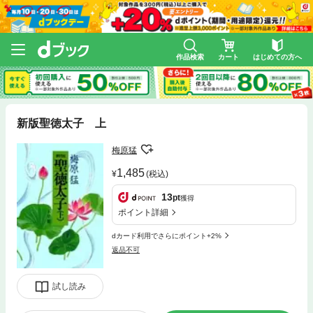
作品検索
カート
はじめての方へ
新版聖徳太子 上
梅原猛
1,485
(税込)
13
pt
獲得
ポイント詳細
dカード利用でさらにポイント+2%
返品不可
試し読み