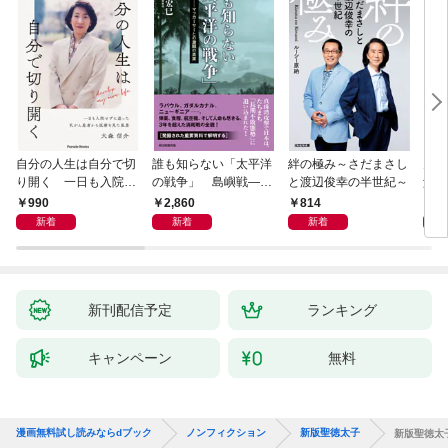
自分の人生は自分で切
誰も知らない「太平洋
絆の極み～さだまさし
鬼が
り開く 一日も入院せ
の戦争」 島嶼戦――
と渡辺俊幸の半世紀～
父と
ずに逝った乳がん患者
マッカーサーとの激闘
赦し
990
2,860
814
1,
から医療を見た風景
の真実
新着
新着
新着
新刊配信予定
ランキング
キャンペーン
無料
漫画無料試し読みならdブック
ノンフィクション
新版聖徳太子
新版聖徳太