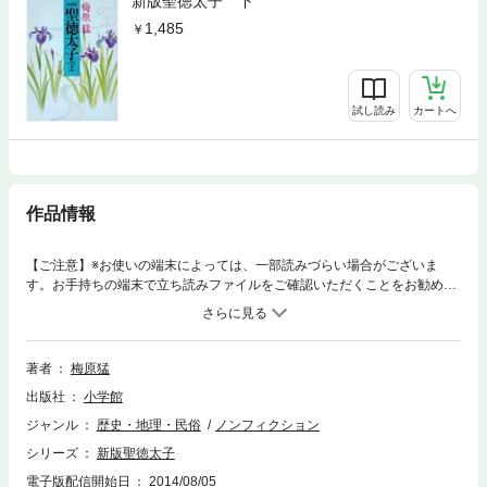
新版聖徳太子 下
1,485
試し読み
カートへ
作品情報
【ご注意】※お使いの端末によっては、一部読みづらい場合がございま
す。お手持ちの端末で立ち読みファイルをご確認いただくことをお勧めし
ます。聖徳太子四部作の新装版を電子化。膨大な資料とユニークな想像力
を駆使して聖徳太子の実像あきらかにしていく。※この商品は紙の書籍の
ページを画像にした電子書籍です。文字サイズだけを拡大・縮小すること
はできませんので、予めご了承ください。 試し読みファイルにより、ご購
著者
梅原猛
入前にお手持ちの端末での表示をご確認ください。
出版社
小学館
ジャンル
歴史・地理・民俗
ノンフィクション
シリーズ
新版聖徳太子
電子版配信開始日
2014/08/05