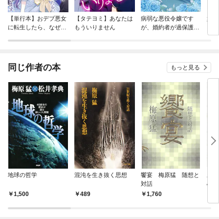
【単行本】おデブ悪女
【タテヨミ】あなたは
病弱な悪役令嬢です
妹は
に転生したら、なぜか
もういりません
が、婚約者が過保護す
ラスボス王子様に執着
ぎて逃げ出したい(私
されています
たち犬猿の仲でしたよ
ね！？)
同じ作者の本
もっと見る
地球の哲学
混沌を生き抜く思想
饗宴 梅原猛 随想と
寂聴
対話
心
1,500
489
1,760
6