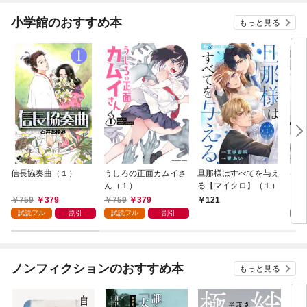
小学館のおすすめ本
もっと見る
信長協奏曲（１）
うしろの正面カムイさ
旦那様はすべてを与え
はじ
ん（１）
る【マイクロ】（１）
（１
759
379
759
379
7
121
試読フル
割引
試読フル
割引
試
ノンフィクションのおすすめ本
もっと見る