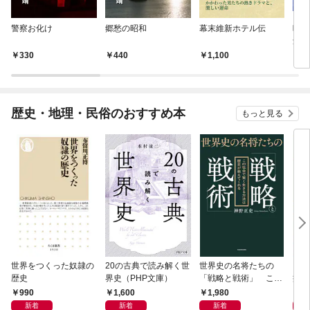
警察お化け
郷愁の昭和
幕末維新ホテル伝
暁の
創設
説～
330
440
1,100
3
歴史・地理・民俗のおすすめ本
もっと見る
世界をつくった奴隷の
20の古典で読み解く世
世界史の名将たちの
日本
歴史
界史（PHP文庫）
「戦略と戦術」 この
痛い
社会で賢く生きる方法
990
1,600
1,980
9
は歴史が教えてくれる
新着
新着
新着