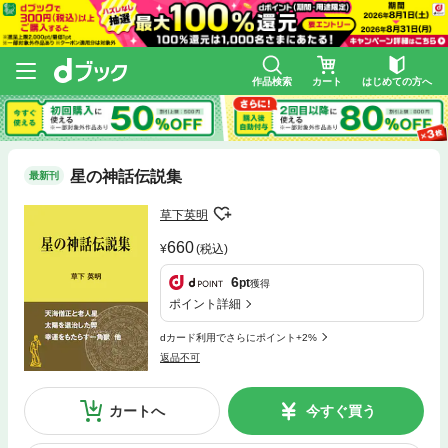
作品検索
カート
はじめての方へ
星の神話伝説集
最新刊
草下英明
660
(税込)
6
pt
獲得
ポイント詳細
dカード利用でさらにポイント+2%
返品不可
カートへ
今すぐ買う