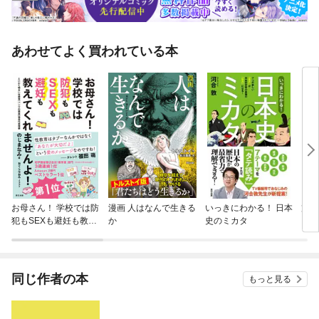
あわせてよく買われている本
お母さん！ 学校では防
漫画 人はなんで生きる
いっきにわかる！ 日本
粛清
犯もSEXも避妊も教え
か
史のミカタ
てくれませんよ！
同じ作者の本
もっと見る