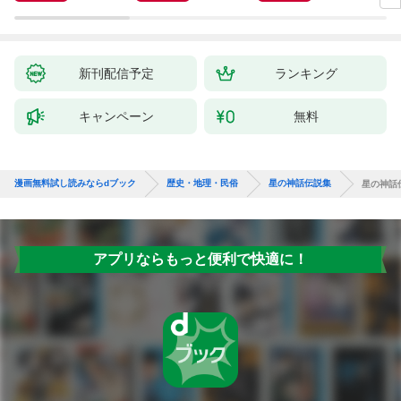
新刊配信予定
ランキング
キャンペーン
無料
漫画無料試し読みならdブック
歴史・地理・民俗
星の神話伝説集
星の神話
アプリならもっと便利で快適に！