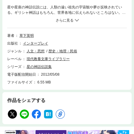
星や星座の神話伝説には、人類の遠い祖先の宇宙観や夢が反映されてい
る。ギリシャ神話はもちろん、世界各地に伝えられないところはない。地
域別、星座別、太陽系の神々とに蒐集集約した本書は、ファンタジーの祖
型事典の観がある。
著者
草下英明
出版社
インタープレイ
ジャンル
人文・思想
歴史・地理・民俗
レーベル
現代教養文庫ライブラリー
シリーズ
星の神話伝説集
電子版配信開始日
2012/05/08
ファイルサイズ
6.55 MB
作品をシェアする