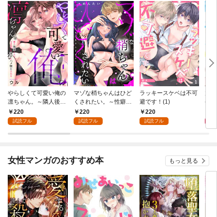
やらしくて可愛い俺の
マゾな梢ちゃんはひど
ラッキースケベは不可
放課
凛ちゃん。～隣人後輩
くされたい。～性癖マ
避です！(1)
(1)
くんのイキすぎた執着
ッチした後輩と欲望の
220
220
220
2
にハメ堕とされる～(1)
ままにセックスしたら
試読フル
試読フル
試読フル
～(1)
女性マンガのおすすめ本
もっと見る