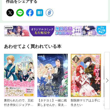
作品をシェアする
あわせてよく買われている本
裏切られたので、王妃
【タテヨミ】一緒に残
獣医師マリアは上手に
旦那
付き侍女にジョブチェ
業しませんか、皇太子
生きたい
馴染
ンジ！【分冊版】
様
です