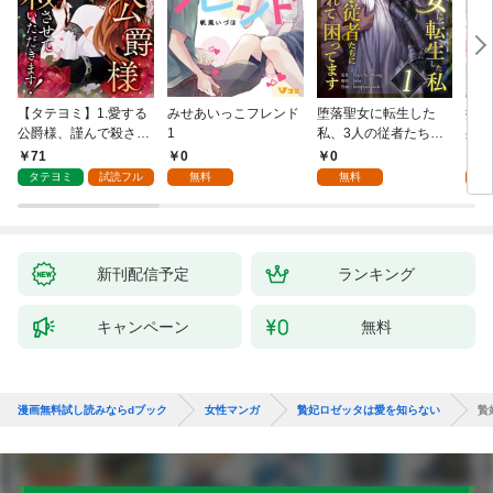
【タテヨミ】1.愛する
みせあいっこフレンド
堕落聖女に転生した
授か
公爵様、謹んで殺させ
1
私、3人の従者たちに
身籠
ていただきます！
抱かれて困ってます 第
して
71
0
0
2
1話
タテヨミ
試読フル
無料
無料
試
新刊配信予定
ランキング
キャンペーン
無料
漫画無料試し読みならdブック
女性マンガ
贄妃ロゼッタは愛を知らない
贄