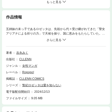
もっと見る
作品情報
五姉妹の末っ子であるロゼッタは、先祖から代々受け継がれてきた「聖女
アリアナによる祈りの力」で天候を操り、国に恵みをもたらしていた。城
内で姉たちから無視され続けても、国王である父の期待に応えるため、聖
女として日々祈りだけを捧げ続けるロゼッタ。持ち前の前向きな性格と、
愛を誓い合ったイアンと婚約目前だったので、自由がなくとも幸せを感じ
ていた。ある日、城で見かけたイアンに声をかけようとするロゼッタだっ
著者
吉永みく
たが、彼の口から「贄妃」という言葉を聞いてしまう。意味が分からず、
出版社
CLLENN
音を立てて取り乱してしまったその時、謎の青年・ノアに窮地を救わ
れ…。
ジャンル
女性マンガ
レーベル
Ropopo!
掲載誌
CLLENN COMICS
シリーズ
贄妃ロゼッタは愛を知らない
電子版配信開始日
2024/12/13
ファイルサイズ
9.05 MB