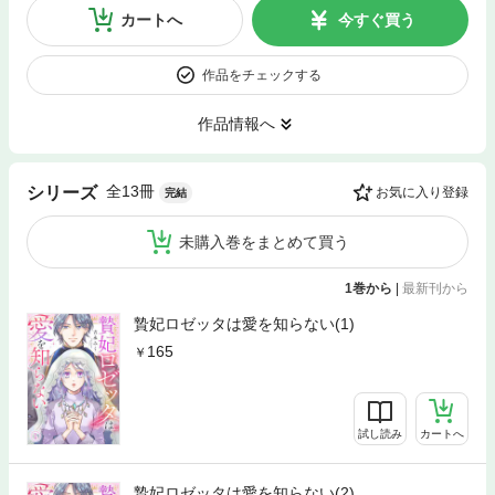
カートへ
今すぐ買う
作品をチェックする
作品情報へ
全13冊
シリーズ
お気に入り登録
完結
未購入巻をまとめて買う
1巻から
|
最新刊から
贄妃ロゼッタは愛を知らない(1)
165
試し読み
カートへ
贄妃ロゼッタは愛を知らない(2)