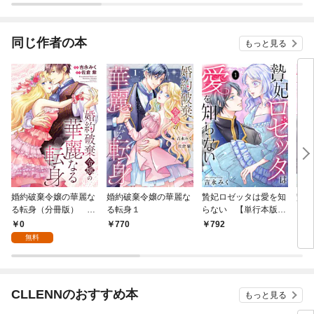
同じ作者の本
もっと見る
婚約破棄令嬢の華麗な
婚約破棄令嬢の華麗な
贄妃ロゼッタは愛を知
贄妃
る転身（分冊版） 第
る転身１
らない 【単行本版／
らな
１話
描き下ろしオマケつ
0
770
792
1
き】(1)
無料
CLLENNのおすすめ本
もっと見る