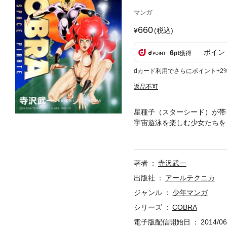
マンガ
660
(税込)
ポイン
6
pt
獲得
dカード利用でさらにポイント+2
返品不可
星種子（スターシード）が帯
宇宙遊泳を楽しむ少女たちを
の腹の中で出会ったロムール
て飲み込まれた者たちはここ
の他短編収録。
著者
寺沢武一
出版社
アールテクニカ
ジャンル
少年マンガ
シリーズ
COBRA
電子版配信開始日
2014/06