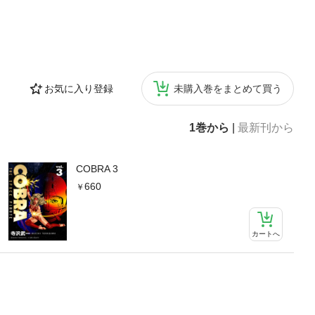
お気に入り登録
未購入巻をまとめて買う
1巻から
|
最新刊から
COBRA 3
660
カートへ