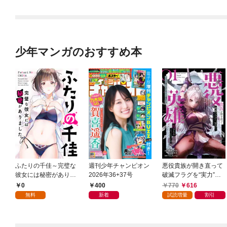
少年マンガのおすすめ本
ふたりの千佳～完璧な
週刊少年チャンピオン
悪役貴族が開き直って
彼女には秘密がありま
2026年36+37号
破滅フラグを“実力”で
した(1)
叩き折っていたら、い
0
400
770
616
つの間にかヒロイン達
無料
新着
試読増量
割引
から英雄視されるよう
になった件（コミッ
ク） 1巻