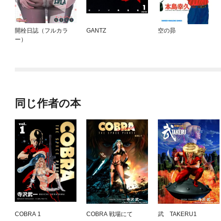
開栓日誌（フルカラ
GANTZ
空の昴
ー）
同じ作者の本
COBRA 1
COBRA 戦場にて
武 TAKERU1