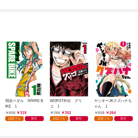
弱虫ペダル SPARE B
WORST外伝 グリ
ヤンキーJKクズハナち
IKE 1
コ 1
ゃん 1
638
319
704
352
528
264
試読フル
割引
試読フル
割引
試読フル
割引