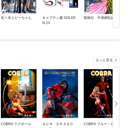
佐々木とピーちゃん
キャプテン翼 GOLDE
龍狼伝 中原繚乱編
N-23
もっと見る
COBRA ラグボール
ＧＵＮ ＤＲＡＧＯ
COBRA ブルー・ロー
C