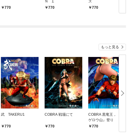
Ｎ Σ
ズ
770
770
770
もっと見る
武 TAKERU1
COBRA 戦場にて
COBRA 黒竜王，『カ
C
ゲロウ山』登り
770
770
770