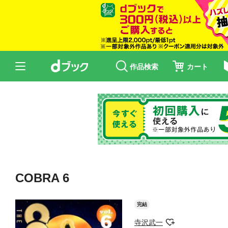
作品検索
カート
COBRA 6
完結
寺沢武一