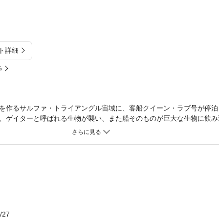
ト詳細
%
を作るサルファ・トライアングル宙域に、客船クイーン・ラブ号が停泊
、ゲイターと呼ばれる生物が襲い、また船そのものが巨大な生物に飲み
は、この生物がジゴルと呼ばれ、ここから脱出することは不可能である
で何世代も生活を続け、黒竜王がその都市と生活者を支配しているとい
/27