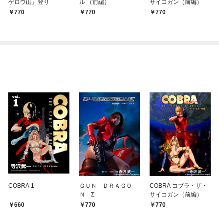
ゲロウ山』登り
ル （前編）
サイコガン（前編）
770
770
770
COBRA 1
ＧＵＮ ＤＲＡＧＯ
COBRA コブラ・ザ・
Ｎ Σ
サイコガン（前編）
660
770
770