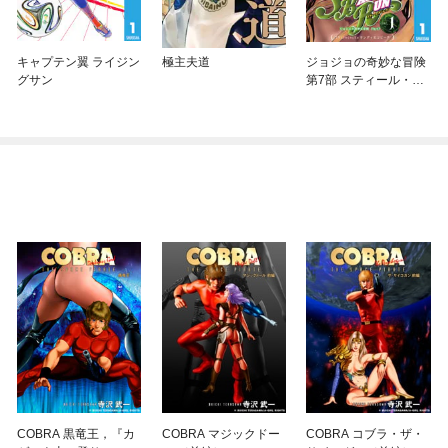
キャプテン翼 ライジン
極主夫道
ジョジョの奇妙な冒険
グサン
第7部 スティール・ボ
ール・ラン
COBRA 黒竜王，『カ
COBRA マジックドー
COBRA コブラ・ザ・