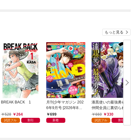
もっと見る
BREAK BACK 1
月刊少年マガジン 202
漆黒使いの最強勇者
6年9月号 [2026年8月6
仲間全員に裏切られた
日発売]
ので最強の魔物と組み
528
264
699
660
330
ます 1巻
試読フル
割引
新着
試読フル
割引