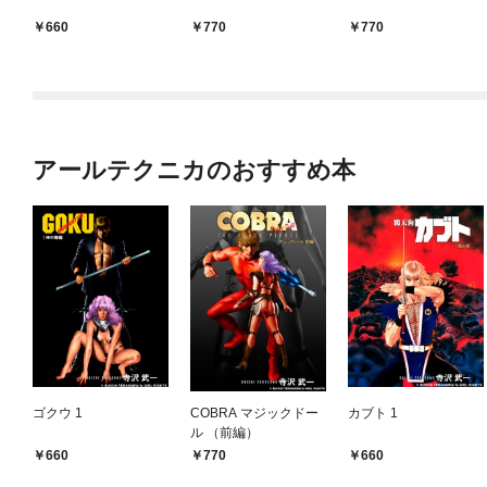
660
770
770
アールテクニカのおすすめ本
ゴクウ 1
COBRA マジックドー
カブト 1
ル （前編）
660
770
660