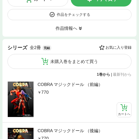
作品をチェックする
作品情報へ
全2冊
シリーズ
お気に入り登録
完結
未購入巻をまとめて買う
1巻から
|
最新刊から
COBRA マジックドール （前編）
770
カートへ
COBRA マジックドール （後編）
770