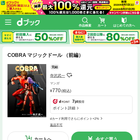
作品検索
カート
はじめての方へ
COBRA マジックドール （前編）
完結
寺沢武一
マンガ
770
(税込)
7
pt
獲得
ポイント詳細
dカード利用でさらにポイント+2%
返品不可
カートへ
今すぐ買う