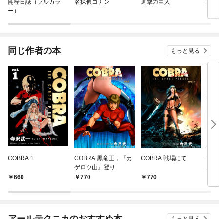
開栓日誌（フルカラ
名探偵コナン
進撃の巨人
北斗
ー）
同じ作者の本
もっと見る
COBRA 1
COBRA 黒竜王，『カ
COBRA 戦場にて
CO
ゲロウ山』登り
ル 
660
770
770
7
アールテクニカのおすすめ本
もっと見る