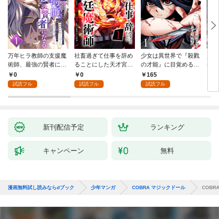
万年ヒラ教師の支援魔
社畜過ぎて仕事を辞め
少女は異世界で『殺戮
魔王
術師、最強の賢者にな
ることにした天才宮廷
の才能』に目覚める
者パ
る～不人気の支援魔術
魔術師～辺境の地でス
(話売り) #1
やっ
0
0
165
2
師は給料泥棒だと魔術
ローライフを夢見る
試読フル
試読フル
試読フル
大学をクビになった
が、不届き者を倒して
が、出世した元教え子
いたら『最果ての魔
たちのおかげで何も困
女』と呼ばれるように
らない件～ 第1話
なる～ 第1話
新刊配信予定
ランキング
キャンペーン
無料
漫画無料試し読みならdブック
少年マンガ
COBRA マジックドール
COBR