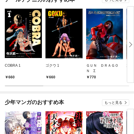
COBRA 1
ゴクウ 1
ＧＵＮ ＤＲＡＧＯ
武 
Ｎ Σ
660
660
770
7
少年マンガのおすすめ本
もっと見る