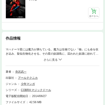
カートへ
作品情報
マハドーマ星には魔力が満ちている。魔力は生物でない「物」にも命を吹
き込み、疑似生物化させる。その星の奴隷島に、囚われた奴隷に紛れてコ
ブラが現れた。魔法の源泉を示すという「マーラの巻物」の探索を、シー
クレットに依頼されたのだ。奴隷島はギルドに属する商人マシャドが支配
していたが、その宝物殿には「マーラの巻物」が隠されているという。巻
物を盗み出し、魔法の源泉を求めて旅立つコブラの元に、牢番ジータ、人
著者
寺沢武一
形使いのマリオと彼が操る人形ザナドゥ、魔法少女ラナが集った。
出版社
アールテクニカ
ジャンル
少年マンガ
シリーズ
COBRA マジックドール
電子版配信開始日
2014/06/27
ファイルサイズ
42.56 MB