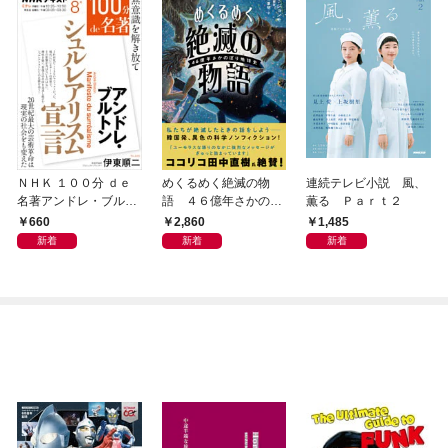
ＮＨＫ １００分 ｄｅ
めくるめく絶滅の物
連続テレビ小説 風、
名著アンドレ・ブルト
語 ４６億年さかのぼ
薫る Ｐａｒｔ２
ン 『シュルレアリスム
り地球史
660
2,860
1,485
宣言』2026年8月
新着
新着
新着