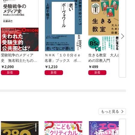
受験戦争のメディア
ＮＨＫ「１００分ｄｅ
生きる教室 大人のた
史 無名戦士たちの合
名著」ブックス ボー
めの宗教入門
メ
格体験記
ヴォワール 老い 超
2,090
1,210
499
高齢社会という「恵
新着
新着
新着
み」
もっと見る