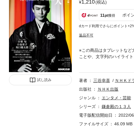
1,210
(税込)
ポイ
11
pt
獲得
dカード利用でさらにポイント+2
返品不可
※この商品はタブレットなど
ことや、文字列のハイライト
ト群像劇、大好評大河ドラマ
ト、大河ドラマ「鎌倉殿の1
幕府を打ち立てた源頼朝と坂
試し読み
著者
三谷幸喜
ＮＨＫド
迷の度合いを増していく。幕
たちの命運やいかに。続々と
出版社
ＮＨＫ出版
をお届け。あらすじ、美麗な
ジャンル
エンタメ・芸能
戦シーンの振り返り企画、歴
シリーズ
鎌倉殿の１３人
レイバックなど、多角的に「
レゼントページほか、一部収
電子版配信開始日
2022/06
ファイルサイズ
46.09 MB