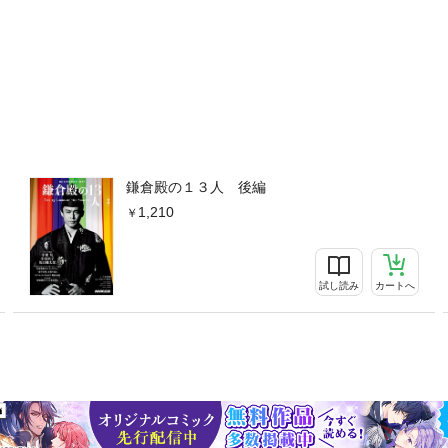
鎌倉殿の１３人 後編
1,210
試し読み
カートへ