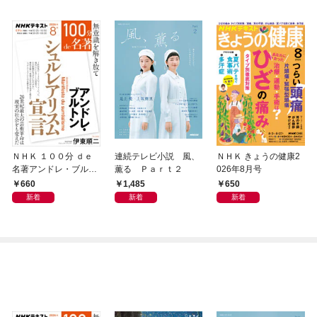
ＮＨＫ １００分 ｄｅ
連続テレビ小説 風、
ＮＨＫ きょうの健康2
名著アンドレ・ブルト
薫る Ｐａｒｔ２
026年8月号
ン 『シュルレアリスム
660
1,485
650
宣言』2026年8月
新着
新着
新着