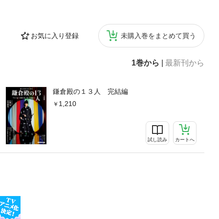
お気に入り登録
未購入巻をまとめて買う
1巻から
|
最新刊から
鎌倉殿の１３人 完結編
1,210
試し読み
カートへ