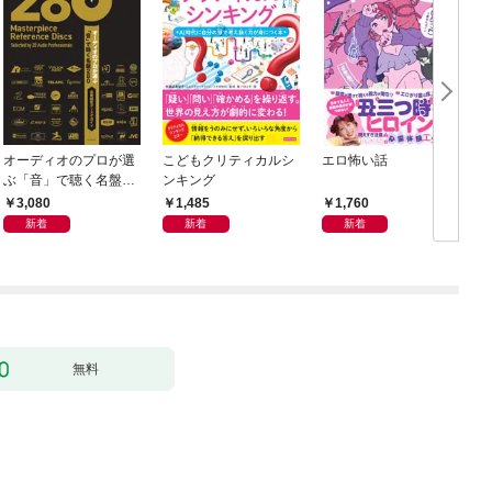
オーディオのプロが選
こどもクリティカルシ
エロ怖い話
ぶ「音」で聴く名盤28
ンキング
0——音質探究ディス
3,080
1,485
1,760
クガイド
新着
新着
新着
無料