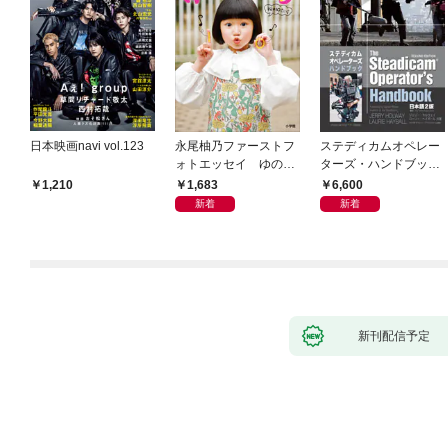
日本映画navi vol.123
永尾柚乃ファーストフ
ステディカムオペレー
ォトエッセイ ゆのも
ターズ・ハンドブック
のがたり
日本語版 電子版 第２
1,683
6,600
1,210
版
新着
新着
新刊配信予定