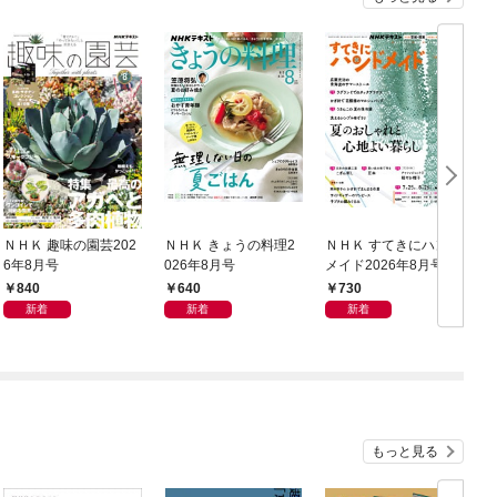
ＮＨＫ 趣味の園芸202
ＮＨＫ きょうの料理2
ＮＨＫ すてきにハンド
6年8月号
026年8月号
メイド2026年8月号
0
840
640
730
新着
新着
新着
もっと見る