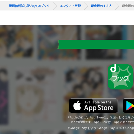
漫画無料試し読みならdブック
エンタメ・芸能
鎌倉殿の１３人
鎌倉殿の
Appleのロゴ、App Storeは、米国もしくはそ
Inc.の商標です。App Storeは、Apple In
Google Play および Google Play ロゴは Go