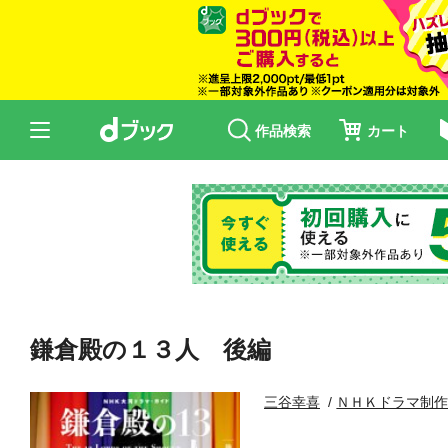
作品検索
カート
鎌倉殿の１３人 後編
三谷幸喜
ＮＨＫドラマ制