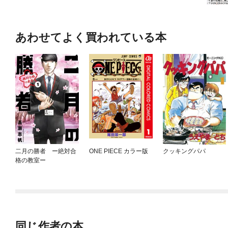
あわせてよく買われている本
二月の勝者 ー絶対合
ONE PIECE カラー版
クッキングパパ
格の教室ー
同じ作者の本