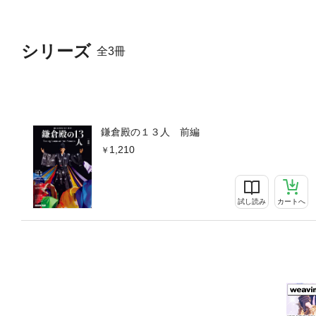
シリーズ
全3冊
鎌倉殿の１３人 前編
1,210
試し読み
カートへ