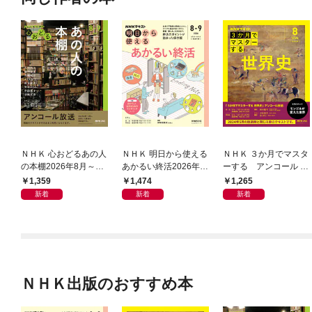
ＮＨＫ 心おどるあの人
ＮＨＫ 明日から使える
ＮＨＫ ３か月でマスタ
の本棚2026年8月～9
あかるい終活2026年8
ーする アンコール 世
月
月～9月
界史2026年8月
1,359
1,474
1,265
新着
新着
新着
ＮＨＫ出版のおすすめ本