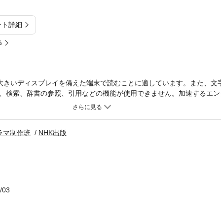
ント詳細
%
大きいディスプレイを備えた端末で読むことに適しています。また、文
、検索、辞書の参照、引用などの機能が使用できません。加速するエン
のガイドブック第2弾！小栗旬が主人公・北条義時を演じる極上のエン
3人」を、とことん楽しむためのガイドブック「後編」が登場。源平の
東武士たち。しかし、鎌倉と京を舞台に、男たち・女たちの権力を巡る
ラマ制作班
NHK出版
府を支えるため奔走する北条義時、頼朝とそれに続く「鎌倉殿」、そし
加わる新たな出演者を含めた豪華出演陣のインタビューでは、ドラマに
グラビア、登場人物関係図など、充実の内容に。セットの魅力に迫る美
史的な背景がわかる歴史読み物、時代考証の特別インタビュー、過去の
鎌倉殿の13人」を楽しめるページも。大河ドラマファン必携の1冊！＊
録していないコンテンツがございます。
/03