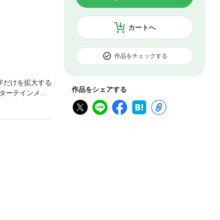
カートへ
作品をチェックする
字だけを拡大する
作品をシェアする
ターテインメン
ターテインメン
争いを制し、鎌倉
思惑はさらに混
て北条家の家族
向き合う生の声
術特集、源平合
大河ドラマのプ
電子書籍版ではプ