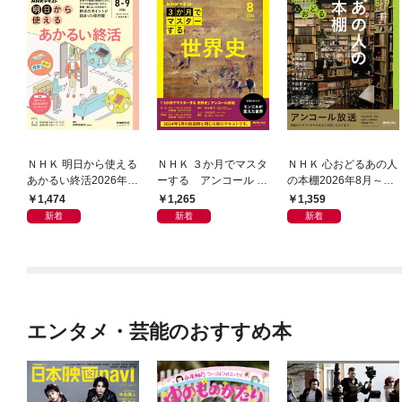
ＮＨＫ 明日から使える
ＮＨＫ ３か月でマスタ
ＮＨＫ 心おどるあの人
あかるい終活2026年8
ーする アンコール 世
の本棚2026年8月～9
月～9月
界史2026年8月
月
1,474
1,265
1,359
新着
新着
新着
エンタメ・芸能のおすすめ本