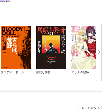
ブラディ・ドール
居眠り磐音
エリスの聖杯
モ
もっと見る