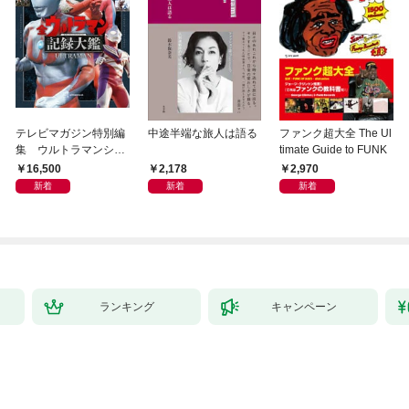
テレビマガジン特別編
中途半端な旅人は語る
ファンク超大全 The Ul
集 ウルトラマンシリ
timate Guide to FUNK
ーズ６０周年記念 全
16,500
2,178
2,970
ウルトラマン記録大鑑
新着
新着
新着
【電子特典つき】
ランキング
キャンペーン