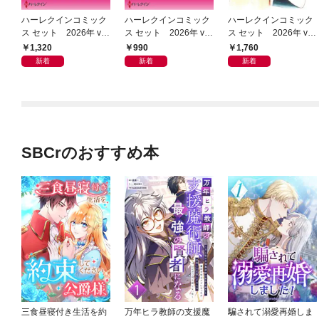
ハーレクインコミック
ハーレクインコミック
ハーレクインコミック
ス セット 2026年 vo
ス セット 2026年 vo
ス セット 2026年 vo
l.1021
l.944
l.1061
1,320
990
1,760
新着
新着
新着
SBCrのおすすめ本
三食昼寝付き生活を約
万年ヒラ教師の支援魔
騙されて溺愛再婚しま