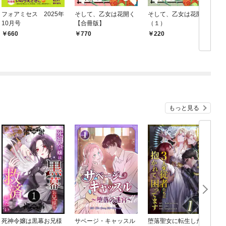
フォアミセス 2025年
そして、乙女は花開く
そして、乙女は花開く
10月号
【合冊版】
（１）
660
770
220
もっと見る
死神令嬢は黒幕お兄様
サベージ・キャッスル
堕落聖女に転生した