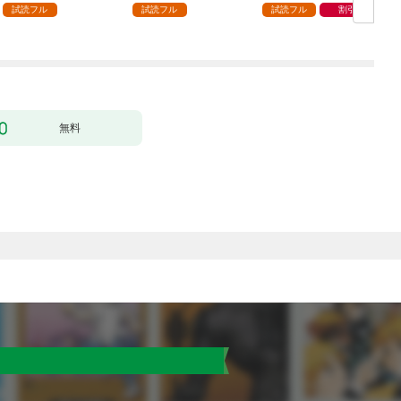
ック） 分冊版 1
どうやら違うようです
試読フル
試読フル
試読フル
割引
（コミック） 分冊版 1
版
無料