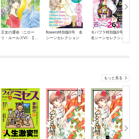
王女の運命〈ニロー
flowers特別版0号 名
モバフラ特別版0号
S
リ・ルールズⅥ〉【分
シーンセレクション
名シーンセレクション
冊】
もっと見る