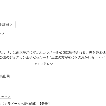
ト詳細
%
たサリナは南太平洋に浮かぶカラメール公国に招待される。胸を弾ませ
公国のジョスカン王子だった―！ “王族の方が私に何の用かしら・・・
撃の事実を告げる。 「君はこの国の王女。今、僕たちには君が必要な
高山繭
ミックス
〈カラメールの夢物語Ⅰ〉【分冊】