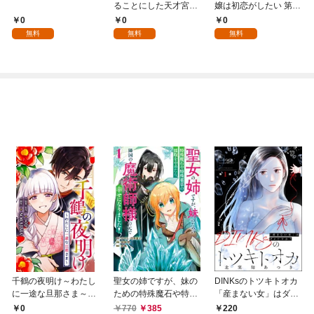
ることにした天才宮廷
嬢は初恋がしたい 第1
魔術師～辺境の地でス
話
0
0
0
ローライフを夢見る
無料
無料
無料
が、不届き者を倒して
いたら『最果ての魔
女』と呼ばれるように
なる～ 第1話
千鶴の夜明け～わたし
聖女の姉ですが、妹の
DINKsのトツキトオカ
に一途な旦那さま～
ための特殊魔石や特殊
「産まない女」はダメ
【分冊版】 1話「北条
薬草の採取をやめた
ですか？（分冊版）
0
770
385
220