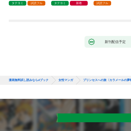
タテヨミ
試読フル
タテヨミ
新着
試読フル
新刊配信予定
漫画無料試し読みならdブック
女性マンガ
プリンセスへの旅〈カラメールの夢