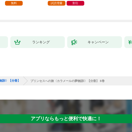
家の生贄（１）」
ら、隣国の魔術師様の
【第1話】
無料
試読増量
割引
元で幸せになりまし
た！（コミック） 1巻
ランキング
キャンペーン
物語Ⅰ〉【分冊】
プリンセスへの旅〈カラメールの夢物語Ⅰ〉【分冊】 8巻
アプリならもっと便利で快適に！