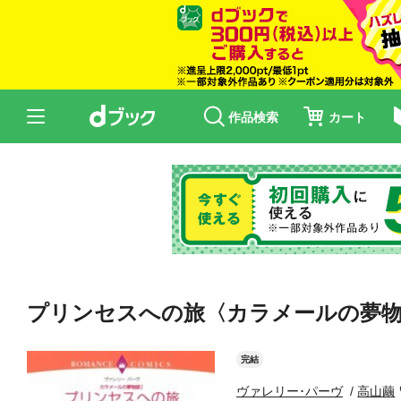
作品検索
カート
プリンセスへの旅〈カラメールの夢物語
完結
ヴァレリー･パーヴ
高山繭