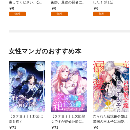
束してください、公爵
術師、最強の賢者にな
した！ 第1話
様 1話
る～不人気の支援魔術
0
0
0
師は給料泥棒だと魔術
無料
無料
無料
大学をクビになった
が、出世した元教え子
たちのおかげで何も困
らない件～ 第1話
女性マンガのおすすめ本
【タテヨミ】1.野茨は
【タテヨミ】1.欠陥聖
売られた辺境伯令嬢は
霜を抱く
女ですが絶倫公爵にす
隣国の王太子に溺愛さ
がられています
れる 1
71
71
0