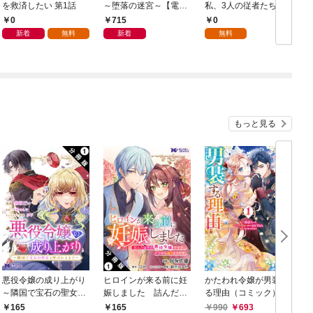
を救済したい 第1話
～堕落の迷宮～【電子
私、3人の従者たちに
単行本版】 第1巻
抱かれて困ってます 第
0
715
0
1話
新着
無料
新着
無料
もっと見る
悪役令嬢の成り上がり
ヒロインが来る前に妊
かたわれ令嬢が男装す
～隣国で宝石の聖女と
娠しました 詰んだは
る理由（コミック） 1
呼ばれるまで～（コミ
ずの悪役令嬢ですが、
165
165
990
693