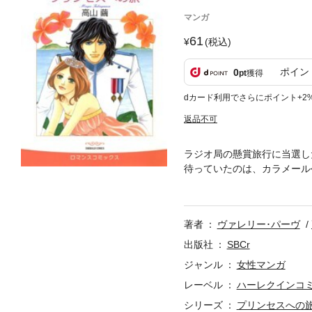
マンガ
61
(税込)
ポイン
0
pt
獲得
dカード利用でさらにポイント+2
返品不可
ラジオ局の懸賞旅行に当選し
待っていたのは、カラメール
を尋ねるサリナに、王子は衝
著者
ヴァレリー･パーヴ
出版社
SBCr
ジャンル
女性マンガ
レーベル
ハーレクインコ
シリーズ
プリンセスへの旅