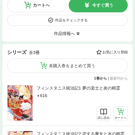
カートへ
今すぐ買う
作品をチェックする
作品情報へ
シリーズ
全3冊
お気に入り登録
未購入巻をまとめて買う
1巻から
|
最新刊から
フィンスタニス統治記1 夢の楽士と炎の精霊
616
試し読み
カートへ
フィンスタニス統治記2 恋する魔女と水の精霊