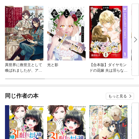
異世界に救世主として
光と影
【合本版】ダイヤモン
皇帝
喚ばれましたが、アラ
ドの花嫁 夫は淫らな家
女官
サーには無理なので、
庭教師
て後
ひっそりブックカフェ
ん～
始めました。
同じ作者の本
もっと見る