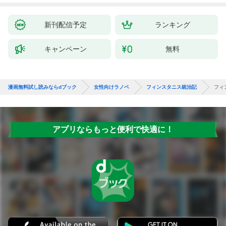
新刊配信予定
ランキング
キャンペーン
無料
漫画無料試し読みならdブック
女性向けラノベ
フィンスタニス統治記
フィ
アプリならもっと便利で快適に！