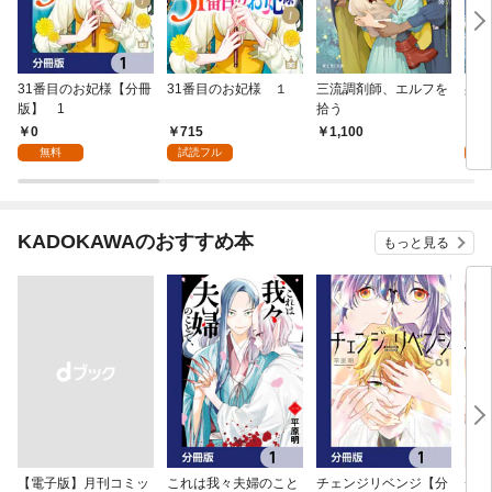
31番目のお妃様【分冊
31番目のお妃様 １
三流調剤師、エルフを
身代
版】 1
拾う
に、
ても
0
715
7
1,100
ん！
無料
試読フル
試
KADOKAWAのおすすめ本
もっと見る
【電子版】月刊コミッ
これは我々夫婦のこと
チェンジリベンジ【分
チェ