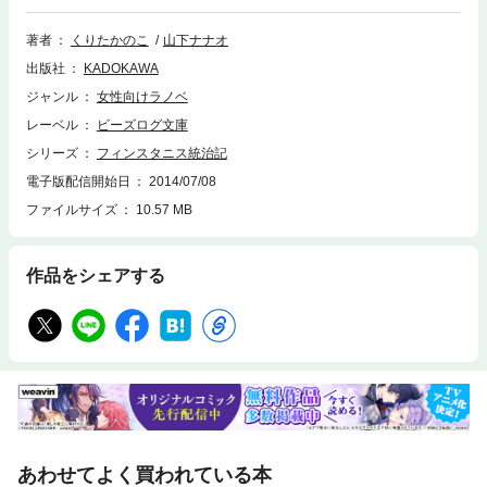
たロゼが、彼女を誘拐してしまった！ 助けに向かったクレイルとリュシ
アン。しかし些細なすれ違いから、いつしかルノアリアを巡る決闘騒ぎに
著者
くりたかのこ
山下ナナオ
発展して!? ひとと精霊が共に暮らす、お嬢様領主の奮闘記・完結！
出版社
KADOKAWA
ジャンル
女性向けラノベ
レーベル
ビーズログ文庫
シリーズ
フィンスタニス統治記
電子版配信開始日
2014/07/08
ファイルサイズ
10.57 MB
作品をシェアする
あわせてよく買われている本