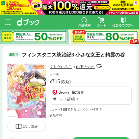
作品検索
カート
はじめての方へ
フィンスタニス統治記3 小さな女王と精霊の谷
最新刊
くりたかのこ
山下ナナオ
ノベル
715
(税込)
6
pt
獲得
ポイント詳細
dカード利用でさらにポイント+2%
返品不可
試し読み