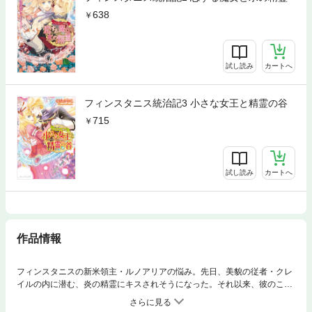
638
試し読み
カートへ
フィンスタニス統治記3 小さな女王と精霊の谷
715
試し読み
カートへ
作品情報
フィンスタニスの新米領主・ルノアリアの悩み。先日、美貌の従者・クレ
イルの内に潜む、炎の精霊にキスされそうになった。それ以来、彼のこと
が頭から離れないのだ。そんなとき、兄・リュシアンが抜き打ち視察に訪
れる。焦るルノアリアだったが、厳しいリュシアンの"精査"によってキレ