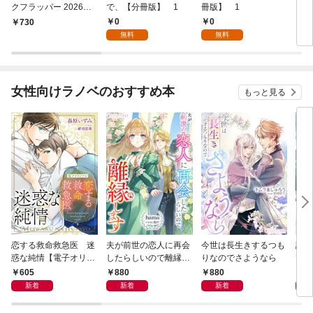
クフラッパー 2026年9
で、【分冊版】 1
冊版】 1
月号
0
0
￥730
7
無料
無料
女性向けラノベのおすすめ本
もっと見る
恋する救命救急医 迷
夫が前世の恋人に再会
今世は長生きするつも
話し
惑な純情【電子オリジ
したらしいので離縁し
りなのでさようなら
でし
ナル】
ます
605
880
880
1,
新着
新着
新着