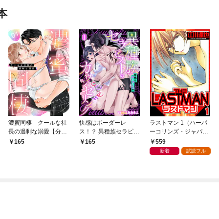
本
濃蜜同棲 クールな社
快感はボーダーレ
ラストマン 1（ハーパ
長の過剰な溺愛【分冊
ス！？ 異種族セラピス
ーコリンズ・ジャパン
版】1話
トのとろあまカウンセ
×アルト出版）
559
165
165
リング【分冊版】1話
新着
試読フル