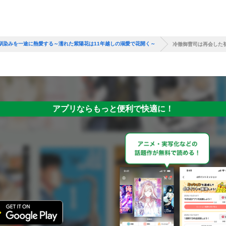
馴染みを一途に熱愛する～濡れた紫陽花は11年越しの溺愛で花開く～
冷徹御曹司は再会した
アプリならもっと便利で快適に！