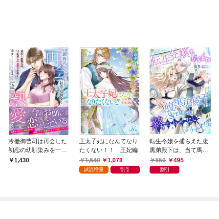
い
冷徹御曹司は再会した
王太子妃になんてなり
転生令嬢を捕らえた腹
初恋の幼馴染みを一途
たくない！！ 王妃編
黒弟殿下は、当て馬で
に熱愛する～濡れた紫
は終わらせないようで
1,540
1,078
550
495
1,430
陽花は11年越しの溺愛
す！？
試読増量
割引
割引
で花開く～