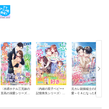
〈水縹ホテル三兄妹の
〈内緒の双子ベビー×
元カレ副操縦士の再会
至高の溺愛シリーズ〉
記憶喪失シリーズ〉氷
愛～ＣＡになった私
策士なホテル御曹司
の不動産王は、記憶を
に、甘すぎる執着が止
は、兄に恋した幼なじ
失ってなおシークレッ
まりません～
みを執着溺愛で囲い堕
トベビーごと双子ママ