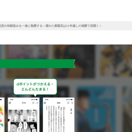
初恋の幼馴染みを一途に熱愛する～濡れた紫陽花は11年越しの溺愛で花開く～