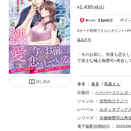
1,430
(税込)
ポイ
13
pt
獲得
dカード利用でさらにポイント+2
返品不可
「今のお前に、何度も恋をし
で策士な極上御曹司×再会し
我に救われる。11年ぶりに
しかし会社のトラブルで龍我
誤解だったとわかると、過去
試し読み
著者
奏多
蔦森えん
出版社
ハーパーコリンズ
ジャンル
女性向けラノベ
レーベル
ルネッタブック
シリーズ
冷徹御曹司は再
電子版配信開始日
2026/06