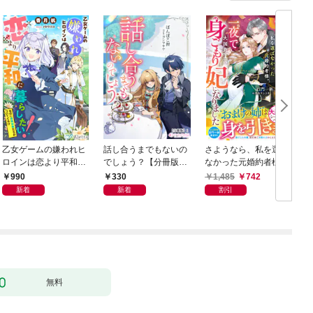
乙女ゲームの嫌われヒ
話し合うまでもないの
さようなら、私を選ば
ロインは恋より平和に
でしょう？【分冊版】
なかった元婚約者様。
暮らしたい！（なのに
1
一夜で大国君主の身ご
990
330
1,485
742
攻略対象たちがついて
もり妃になりました
新着
新着
割引
くる！？）
【電子限定SS付き】
無料