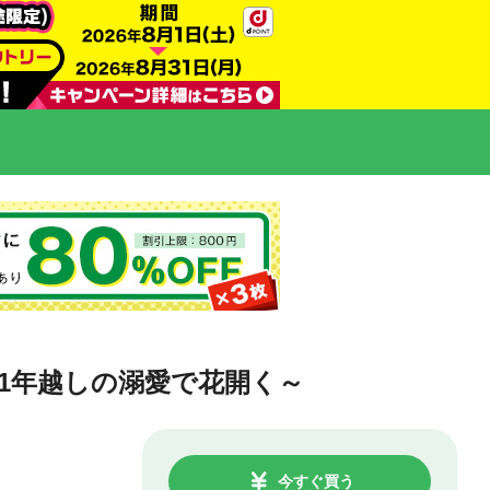
1年越しの溺愛で花開く～
今すぐ買う