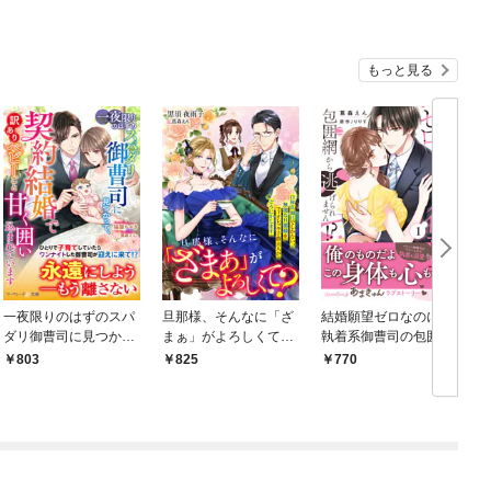
とし逃がさない
を一途に執愛する～忘
れても愛してる～
もっと見る
一夜限りのはずのスパ
旦那様、そんなに「ざ
結婚願望ゼロなのに、
ダリ御曹司に見つかっ
まぁ」がよろしくて？
執着系御曹司の包囲網
て、契約結婚で訳あり
自称真面目でしかな
から逃げられませ
803
825
770
ベビーごと甘く囲い込
い、無能な旦那様をフ
ん！？ １
まれています
ィオレッラ子爵夫人が
どうにかします