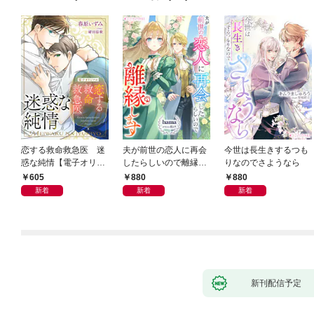
恋する救命救急医 迷
夫が前世の恋人に再会
今世は長生きするつも
惑な純情【電子オリジ
したらしいので離縁し
りなのでさようなら
ナル】
ます
605
880
880
新着
新着
新着
新刊配信予定