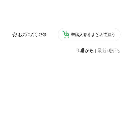
お気に入り登録
未購入巻をまとめて買う
1巻から
|
最新刊から