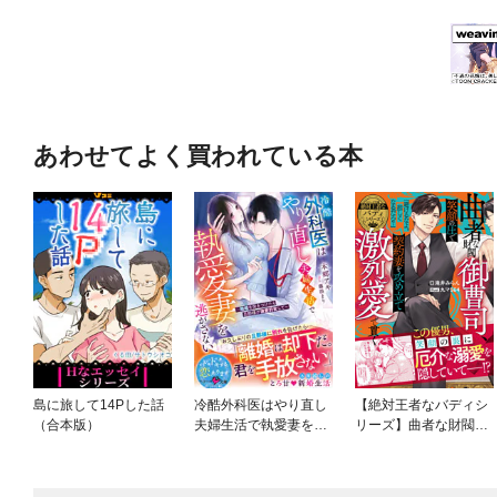
あわせてよく買われている本
島に旅して14Pした話
冷酷外科医はやり直し
【絶対王者なバディシ
（合本版）
夫婦生活で執愛妻を逃
リーズ】曲者な財閥御
がさない～離婚を突き
曹司、笑顔の圧で契約
つけたら旦那様が激愛
妻を攻め立て激烈愛で
豹変して～【SS付き】
貫く【電子限定SS付