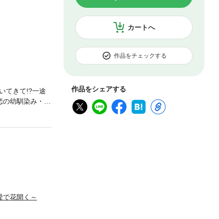
カートへ
作品をチェックする
作品をシェアする
てきて!?一途
恋の幼馴染み・龍
に逃げ出す陽花。
だった」失恋は
愛で花開く～