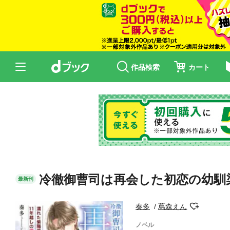
作品検索
カート
冷徹御曹司は再会した初恋の幼馴
最新刊
奏多
蔦森えん
ノベル