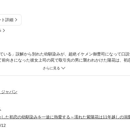
ント詳細
%
ている」誤解から別れた幼馴染みが、超絶イケメン御曹司になって口説い
て前向きになった彼女上司の罠で取引先の男に襲われかけた陽花は、初
再会した彼が巨大グループの御曹司だったことに驚き、蘇る失恋の痛み
に仕事の協力を求めることになって!? 「俺はいつだって、お前に一途
を取り戻すように溺愛が始まり――。
・ジャパン
ス
会した初恋の幼馴染みを一途に熱愛する～濡れた紫陽花は11年越しの溺
/12