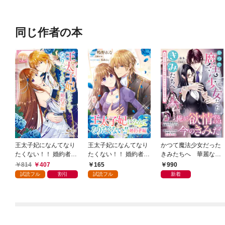
き】
同じ作者の本
王太子妃になんてなり
王太子妃になんてなり
かつて魔法少女だった
たくない！！ 婚約者
たくない！！ 婚約者
きみたちへ 華麗なる
編: 1【電子限定描き下
編 【連載版】: 1
御曹司は逃げ腰彼女に
814
407
165
990
ろしマンガ付き】
至純な蜜愛を捧ぐ【d
試読フル
割引
試読フル
新着
エディション】