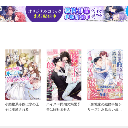
小動物系令嬢は氷の王
ハイスペ同期の溺愛予
〈剣城家の結婚事情シ
子に溺愛される
告は躱せません
リーズ〉お見合い政略
夫婦なのに、鉄仮面旦
那様は夢追う妻への過
保護な溺愛が止まらな