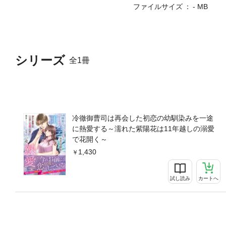
ファイルサイズ
- MB
シリーズ
全1冊
冷徹御曹司は再会した初恋の幼馴染みを一途
に熱愛する～濡れた紫陽花は11年越しの溺愛
で花開く～
1,430
試し読み
カートへ