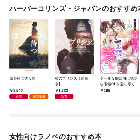
ハーパーコリンズ・ジャパンのおすすめ
風を待つ渡り鳥
私のプリンス【新装
クールな御曹司は地味
版】
な眼鏡OLを愛し尽くし
たい【分冊版】 1話
1,540
1,232
165
新着
試読増量
新着
女性向けラノベのおすすめ本