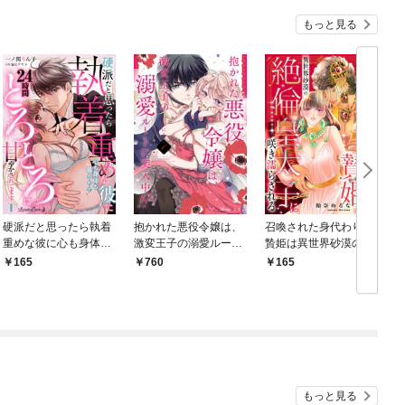
もっと見る
硬派だと思ったら執着
抱かれた悪役令嬢は、
召喚された身代わりの
重めな彼に心も身体も
激変王子の溺愛ルート
贄姫は異世界砂漠の絶
暴かれて２４時間とろ
に突入中！？ 1【単
倫皇太子に咲き濡らさ
165
760
165
とろに甘やかされてま
行本版 電子限定おまけ
れる【分冊版】1話
す【分冊版】1話
漫画付き】
もっと見る