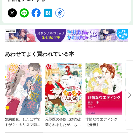
あわせてよく買われている本
婚約破棄、したはずで
元獣医の令嬢は婚約破
非情なウエディング
義妹
すが？～カリスマ御曹
棄されましたが、もふ
【分冊】
た落
司に溺愛されてます～
もふたちに大人気で
天才