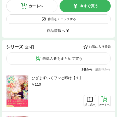
カートへ
今すぐ買う
作品をチェックする
作品情報へ
シリーズ
全6冊
お気に入り登録
未購入巻をまとめて買う
1巻から
|
最新刊から
ひざまずいてワンと啼け【１】
110
試し読み
カートへ