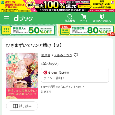
作品検索
カート
はじめての方へ
ひざまずいてワンと啼け【３】
佐原佐
天路ゆうつづ
550
(税込)
5
pt
獲得
ポイント詳細
dカード利用でさらにポイント+2%
返品不可
試し読み