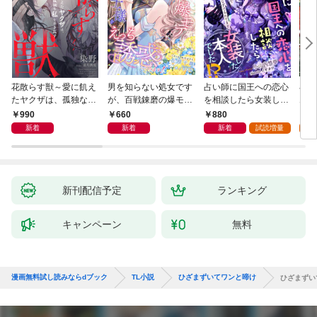
花散らす獣～愛に飢え
男を知らない処女です
占い師に国王への恋心
小説
たヤクザは、孤独な私
が、百戦錬磨の爆モテ
を相談したら女装した
ムW
をかき乱す～
護衛騎士様をえっちに
本人でした！？ 秘密
990
660
880
6
誘惑してみます！
の官能レッスンでとろ
新着
新着
新着
試読増量
試
とろに手なずけられて
ます
新刊配信予定
ランキング
キャンペーン
無料
漫画無料試し読みならdブック
TL小説
ひざまずいてワンと啼け
ひざまずい