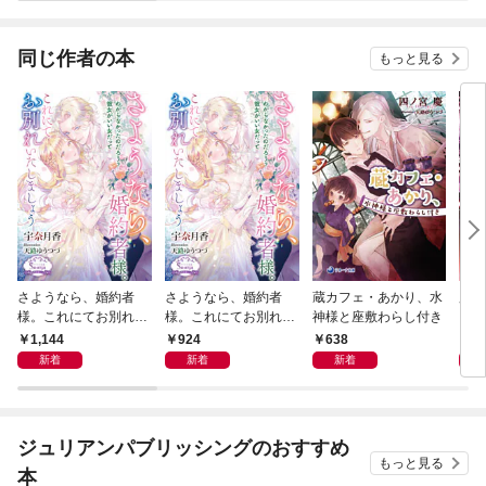
【分冊版】
す！
る（
同じ作者の本
もっと見る
さようなら、婚約者
さようなら、婚約者
蔵カフェ・あかり、水
魔大
様。これにてお別れい
様。これにてお別れい
神様と座敷わらし付き
たしましょう【電子書
たしましょう
1,144
924
638
6
籍特装版】
新着
新着
新着
ジュリアンパブリッシングのおすすめ
もっと見る
本