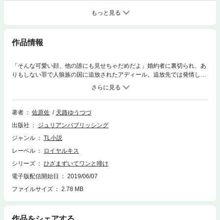
もっと見る
作品情報
「そんな可愛い顔、他の誰にも見せちゃだめだよ」婚約者に裏切られ、あ
りもしない罪で人狼族の国に追放されたアディール。追放先では発情した
皇太子・ハロルドに突然襲われ、前途多難と思いきや、待っていたのは犬
（彼）のしつけと甘い溺愛だった!? 「あいつにされるよりずっと気持ち
良いだろ？」元婚約者への嫉妬心で迫るハロルドの口淫に、『人狼族特有
の催淫効果のせい』と言い訳をしつつ、初めての疼きに深く溺れていくア
著者
佐原佐
天路ゆうつづ
ディール。普段は無邪気なフリで隠しているハロルドだが、胸の奥には深
出版社
ジュリアンパブリッシング
い傷を抱えているようで……？※セット版との重複購入にご注意くださ
い。
ジャンル
TL小説
レーベル
ロイヤルキス
シリーズ
ひざまずいてワンと啼け
電子版配信開始日
2019/06/07
ファイルサイズ
2.78 MB
作品をシェアする