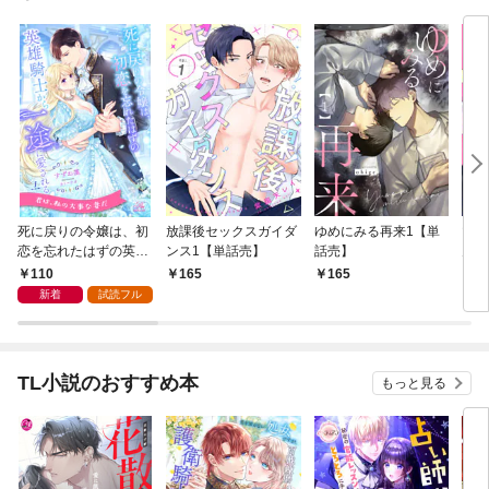
死に戻りの令嬢は、初
放課後セックスガイダ
ゆめにみる再来1【単
マジ
恋を忘れたはずの英雄
ンス1【単話売】
話売】
ん・
騎士から一途に愛され
話売
110
165
165
2
る【１】
新着
試読フル
TL小説のおすすめ本
もっと見る