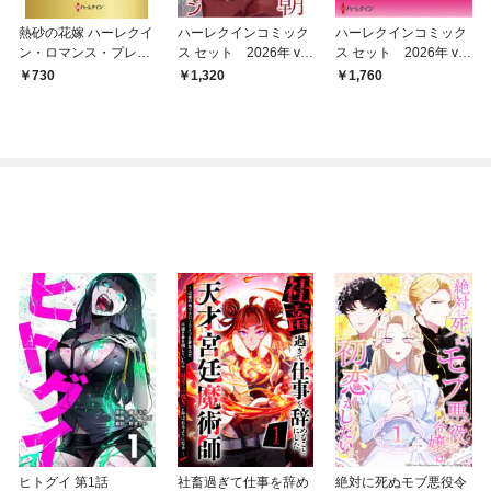
熱砂の花嫁 ハーレクイ
ハーレクインコミック
ハーレクインコミック
ン・ロマンス・プレミ
ス セット 2026年 vo
ス セット 2026年 vo
アム～リン・グレア
l.865
l.927
730
1,320
1,760
ム・ベスト・セレクシ
ョン～【ハーレクイ
ン・プレゼンツ作家シ
リーズ別冊版】
ヒトグイ 第1話
社畜過ぎて仕事を辞め
絶対に死ぬモブ悪役令