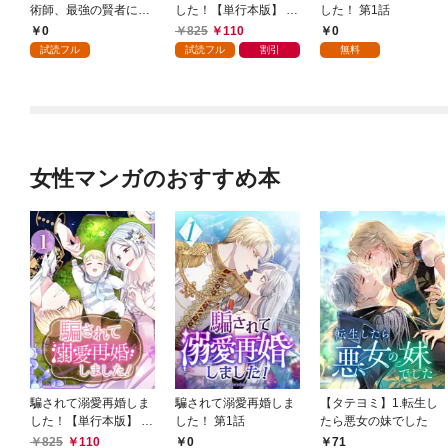
術師、最強の賢者にな
した！【単行本版】 1
した！ 第1話
る～不人気の支援魔術
巻
0
825
110
0
師は給料泥棒だと魔術
試読フル
試読フル
割引
無料
大学をクビになった
が、出世した元教え子
たちのおかげで何も困
らない件～ 第1話
女性マンガのおすすめ本
騙されて溺愛再婚しま
騙されて溺愛再婚しま
【タテヨミ】1.転生し
した！【単行本版】 1
した！ 第1話
たら悪女の妹でした
巻
825
110
0
71