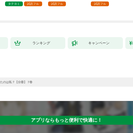
タテヨミ
試読フル
試読フル
試読フル
ランキング
キャンペーン
たのは私？【分冊】 7巻
アプリならもっと便利で快適に！