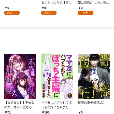
ることにした天才宮廷
嬢は初恋がしたい 第1
魔術師～辺境の地でス
話
0
0
0
ローライフを夢見る
試読フル
試読フル
無料
が、不届き者を倒して
いたら『最果ての魔
女』と呼ばれるように
なる～ 第1話
【タテヨミ】1.不倫女
ママ友にハブられてぼ
復讐の王子様第1話
の私、地獄へ堕ちろ
っち主婦になりました
【分冊版】 1
71
165
0