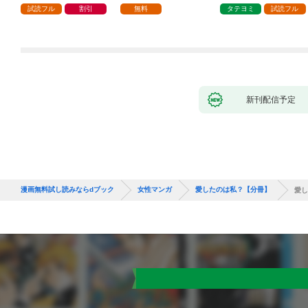
試読フル
割引
無料
タテヨミ
試読フル
新刊配信予定
漫画無料試し読みならdブック
女性マンガ
愛したのは私？【分冊】
愛し