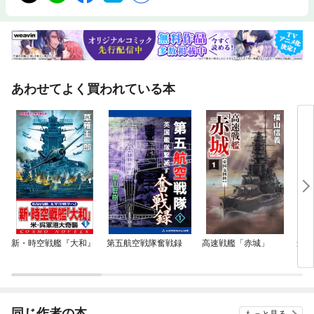
あわせてよく買われている本
新・時空戦艦『大和』
第五航空戦隊奮戦録
高速戦艦「赤城」
連合
同じ作者の本
もっと見る