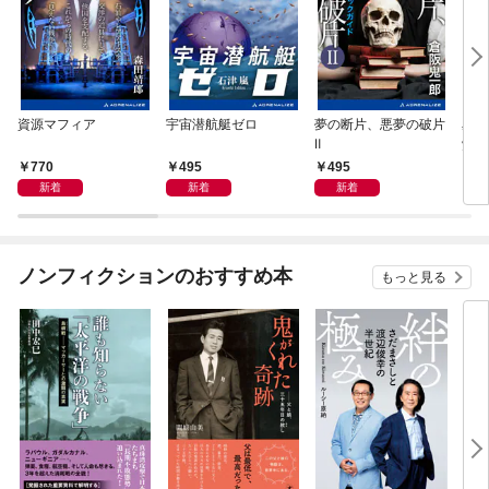
資源マフィア
宇宙潜航艇ゼロ
夢の断片、悪夢の破片
星間
Ⅱ
覚め
770
495
495
4
新着
新着
新着
ノンフィクションのおすすめ本
もっと見る