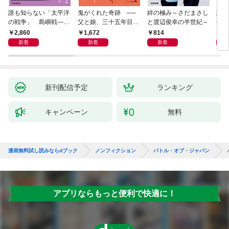
誰も知らない「太平洋
鬼がくれた奇跡 ──
絆の極み～さだまさし
悲劇
の戦争」 島嶼戦――
父と娘、三十五年目の
と渡辺俊幸の半世紀～
子 
マッカーサーとの激闘
赦し
読み
2,860
1,672
814
1,
の真実
新着
新着
新着
新刊配信予定
ランキング
キャンペーン
無料
漫画無料試し読みならdブック
ノンフィクション
バトル・オブ・ジャパン
アプリならもっと便利で快適に！