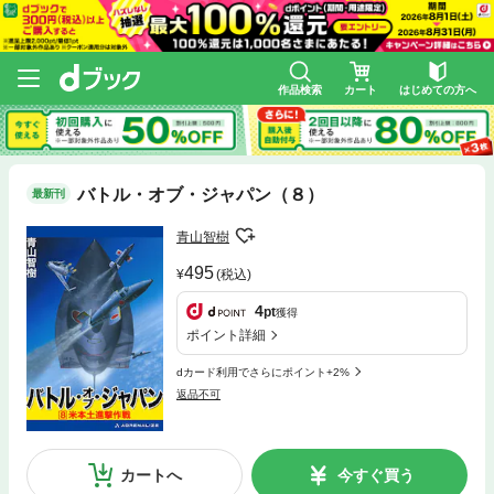
作品検索
カート
はじめての方へ
バトル・オブ・ジャパン（８）
最新刊
青山智樹
495
(税込)
4
pt
獲得
ポイント詳細
dカード利用でさらにポイント+2%
返品不可
カートへ
今すぐ買う