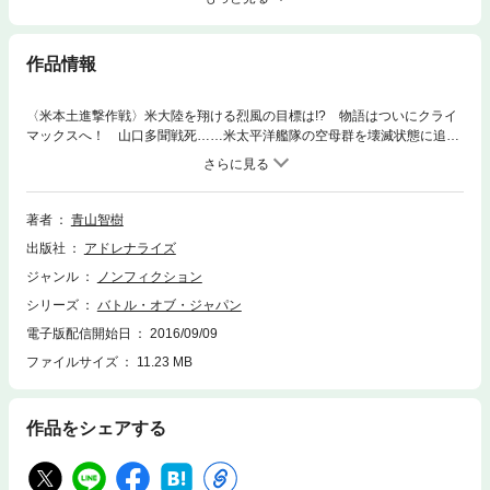
作品情報
〈米本土進撃作戦〉米大陸を翔ける烈風の目標は!? 物語はついにクライ
マックスへ！ 山口多聞戦死……米太平洋艦隊の空母群を壊滅状態に追い
込んだが、スプルーアンス機動部隊の猛攻に遂に闘将も力尽きた。瑞鶴を
残し、連合艦隊の空母も消滅した。『合衆国カリフォルニア州に上陸し、
出現するであろう敵空母群を撃滅せよ』との命令を受け、宇垣が指揮権を
継ぐ。 ロサンゼルス沖のサンタ・カタリナ島への日本軍の攻撃が始まっ
著者
青山智樹
た頃、疲労の蓄積したヒトラー大統領は深い眠りの中にあった。迎撃を受
出版社
アドレナライズ
けずに橋頭堡の確保に成功した日本軍は、さらに富嶽によるシカゴの戦略
爆撃を強行する。その頃、ポツダムにロンメル・ドイツ総統、イタリア・
ジャンル
ノンフィクション
チノア総統と対英米への講話条件を詰めるため、米内首相が到着。そして
シリーズ
バトル・オブ・ジャパン
物語は壮絶なるクライマックスを迎える……。 空中戦をメインにした架
空戦記の名作が、大幅に加筆修正されて電子で復刊！ 本書はその第８弾
電子版配信開始日
2016/09/09
にして完結篇。●青山智樹（あおやま・ともき）1960年、東京都武蔵野市
ファイルサイズ
11.23 MB
生まれ。学生の頃より同人誌『宇宙塵』に参加。東海大学理学部物理学科
卒業後、高等学校に理科教師として勤務。1992年、長編SF『赤き戦火の
惑星』（勁文社）で商業デビュー。『合体戦艦「富士山」出撃！』（有楽
作品をシェアする
出版社）、『蒼穹の海鷲』（アスキー）等、シミュレーション戦記を中心
に執筆する。その他にも『零戦の操縦』（アスペクト）、『自分でつくる
うまい！海軍めし』（経済界）、『世界一わかりやすい放射能の本当の
話』（宝島社）等、ミリタリー関連…