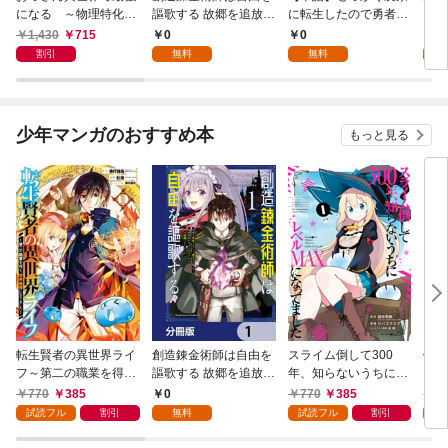
になる ～物理特化の
謳歌する 故郷を追放さ
に転生したので勇者は
【分
覚醒者～
れたら、魔王のお膝元
目指しません【第1
1,430
715
0
0
0
で超絶効果のマジック
話】
割引
無料
無料
アイテム作り放題にな
りました【分冊版】
1
少年マンガのおすすめ本
もっと見る
転生賢者の異世界ライ
創造錬金術師は自由を
スライム倒して300
信長
フ～第二の職業を得
謳歌する 故郷を追放さ
年、知らないうちにレ
て、世界最強になりま
れたら、魔王のお膝元
ベルMAXになってまし
770
385
0
770
385
7
した～ 1巻
で超絶効果のマジック
た 1巻
試読フル
割引
無料
試読フル
割引
試
アイテム作り放題にな
りました【分冊版】