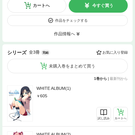
カートへ
今すぐ買う
作品をチェックする
作品情報へ
全3冊
シリーズ
お気に入り登録
完結
未購入巻をまとめて買う
1巻から
|
最新刊から
WHITE ALBUM(1)
605
試し読み
カートへ
WHITE ALBUM(2)