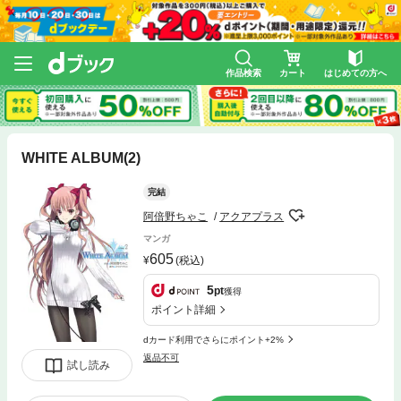
作品検索
カート
はじめての方へ
WHITE ALBUM(2)
完結
阿倍野ちゃこ
アクアプラス
マンガ
605
(税込)
5
pt
獲得
ポイント詳細
dカード利用でさらにポイント+2%
返品不可
試し読み