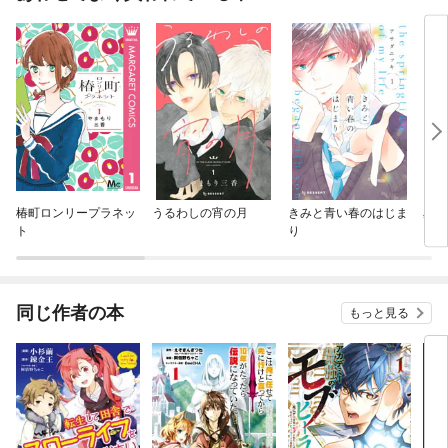
椿町ロンリープラネッ
うるわしの宵の月
きみと青い春のはじま
星上
ト
り
いる
同じ作者の本
もっと見る