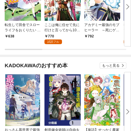
転生して田舎でスロー
ここは俺に任せて先に
アカデミー最強のモブ
役立
ライフをおくりたい 1
行けと言ってから10年
ヒーラー ～死にゲー
で、
巻
がたったら伝説になっ
世界のモブに転生した
し
770
0
638
792
ていた。 1巻
俺は、外れジョブ【ヒ
1
試読フル
ーラー】と原作知識で
無双する～（１）
KADOKAWAのおすすめ本
もっと見る
おっさん異世界で最強
創造錬金術師は自由を
【単話】せっかく農家
夫は