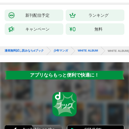
1
新刊配信予定
ランキング
キャンペーン
無料
漫画無料試し読みならdブック
少年マンガ
WHITE ALBUM
WHITE ALBUM(
アプリならもっと便利で快適に！