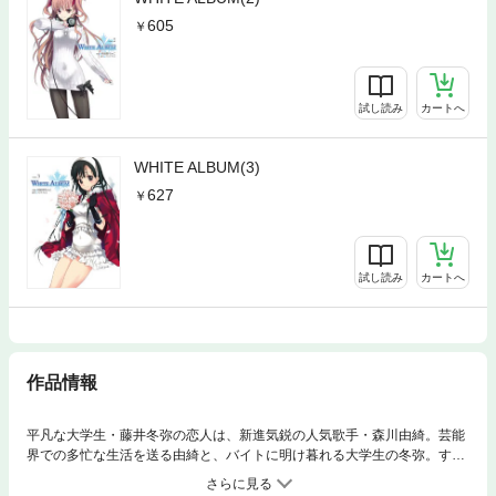
605
試し読み
カートへ
WHITE ALBUM(3)
627
試し読み
カートへ
作品情報
平凡な大学生・藤井冬弥の恋人は、新進気鋭の人気歌手・森川由綺。芸能
界での多忙な生活を送る由綺と、バイトに明け暮れる大学生の冬弥。すれ
違いの中、冬弥はトップアイドル・緒方理奈と偶然にも再度出会う。一
方、由綺は理奈とのクリスマスコンサートが決定して……。それぞれの想